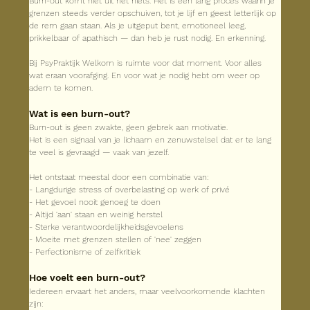
Burn-out komt niet uit het niets. Het is een lang proces waarin je 
grenzen steeds verder opschuiven, tot je lijf en geest letterlijk op 
de rem gaan staan. Als je uitgeput bent, emotioneel leeg, 
prikkelbaar of apathisch — dan heb je rust nodig. En erkenning.
Bij PsyPraktijk Welkom is ruimte voor dat moment. Voor alles 
wat eraan voorafging. En voor wat je nodig hebt om weer op 
adem te komen.
Wat is een burn-out?
Burn-out is geen zwakte, geen gebrek aan motivatie.
Het is een signaal van je lichaam en zenuwstelsel dat er te lang 
te veel is gevraagd — vaak van jezelf.
Het ontstaat meestal door een combinatie van:
- Langdurige stress of overbelasting op werk of privé
- Het gevoel nooit genoeg te doen
- Altijd 'aan' staan en weinig herstel
- Sterke verantwoordelijkheidsgevoelens
- Moeite met grenzen stellen of 'nee' zeggen
- Perfectionisme of zelfkritiek
Hoe voelt een burn-out?
Iedereen ervaart het anders, maar veelvoorkomende klachten 
zijn: