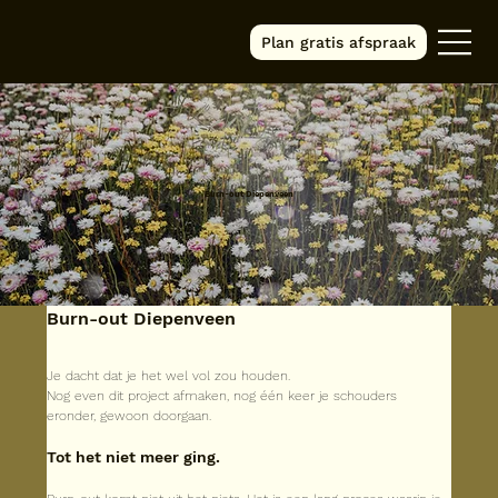
Plan gratis afspraak
Burn-out Diepenveen
Burn-out Diepenveen
Je dacht dat je het wel vol zou houden.
Nog even dit project afmaken, nog één keer je schouders 
eronder, gewoon doorgaan.
Tot het niet meer ging.