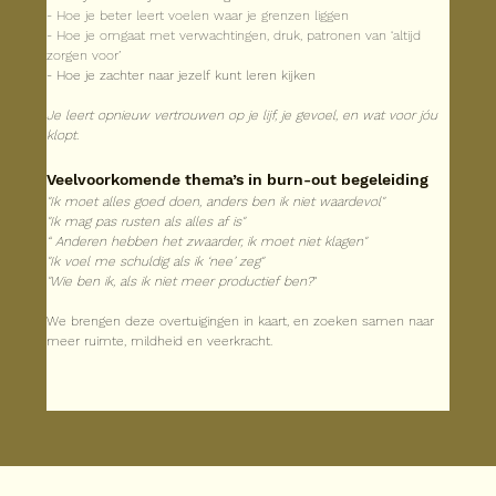
- Hoe je beter leert voelen waar je grenzen liggen
- Hoe je omgaat met verwachtingen, druk, patronen van ‘altijd 
zorgen voor’
- Hoe je zachter naar jezelf kunt leren kijken
Je leert opnieuw vertrouwen op je lijf, je gevoel, en wat voor jóu 
klopt.
Veelvoorkomende thema’s in burn-out begeleiding
"Ik moet alles goed doen, anders ben ik niet waardevol"
"Ik mag pas rusten als alles af is"
“ Anderen hebben het zwaarder, ik moet niet klagen"
"Ik voel me schuldig als ik ‘nee’ zeg"
"Wie ben ik, als ik niet meer productief ben?
"
We brengen deze overtuigingen in kaart, en zoeken samen naar 
meer ruimte, mildheid en veerkracht.