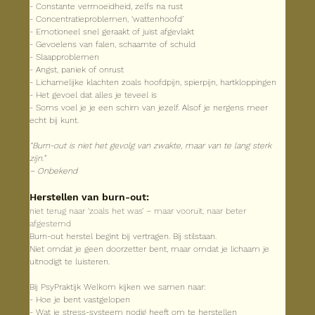
- Constante vermoeidheid, zelfs na rust
- Concentratieproblemen, ‘wattenhoofd’
- Emotioneel snel geraakt of juist afgevlakt
- Gevoelens van falen, schaamte of schuld
- Slaapproblemen
- Angst, paniek of onrust
- Lichamelijke klachten zoals hoofdpijn, spierpijn, hartkloppingen
- Het gevoel dat alles je teveel is
- Soms voel je je een schim van jezelf. Alsof je nergens meer 
echt bij kunt.
“Burn-out is niet het gevolg van zwakte, maar van te lang sterk 
zijn.”
– Onbekend
Herstellen van burn-out:
niet terug naar ‘zoals het was’ – maar vooruit, naar beter 
afgestemd
Burn-out herstel begint bij vertragen. Bij stilstaan.
Niet omdat je geen doorzetter bent, maar omdat je lichaam je 
uitnodigt te luisteren.
Bij PsyPraktijk Welkom kijken we samen naar:
- Hoe je bent vastgelopen
- Wat je stress-systeem nodig heeft om te herstellen