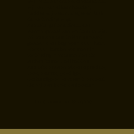
EFT relatie therapie. Ondanks dat
wij veel van elkaar houden,
hadden wij veel ruzietjes en leek
de verbinding weg.
Anouska gaf ons direct een
warme gevoel van welkom te zijn.
Wij voelden ons beiden gehoord.
gesteund en begrepen door haar.
Hierdoor konden we meer in
verbinding met onszelf en de
andere komen. Wij hebben
Anouska ervaren als en oprechte,
lieve, warme, gezellige,
deskundige en ervaren therapeut
die wij van harte aanbevelen.
Liefs Jeroen en Suzanne.