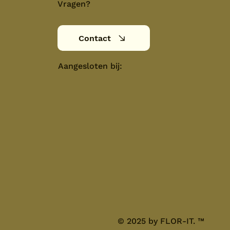
Vragen?
Contact
Aangesloten bij:
© 2025 by FLOR-IT.
™