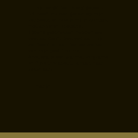
In mijn jeugd ben ik erg gepest.
Dit heeft invloed gehad op mijn
zelfbeeld en hoe ik mij in contact
met anderen opstelde.
Tijdens gesprekken hebben we
veel aandacht besteed aan mijn
zelfbeeld en aan het verwerken
van mijn pest trauma.
Anouska is een warme, zorgzame
en fijne therapeut. Ik raad haar
zeker aan!
marijn