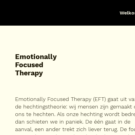
Welk
E
motionally
F
ocused
T
herapy
Emotionally Focused Therapy (EFT) gaat uit v
de hechtingstheorie: wij mensen zijn gemaakt
ons te hechten. Als onze hechting wordt bedre
dan schieten we in paniek. De één gaat in de
aanval, een ander trekt zich liever terug. De f