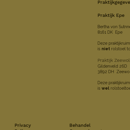
Praktijkgegev
Praktijk Epe
Bertha von Sutn
8161 DK Epe
Deze praktijkruim
is
niet
rolstoel t
Praktijk Zeewo
Gildenveld 26D
3892 DH Zeewo
Deze praktijkruim
is
wel
rolstoelto
Privacy
Behandel