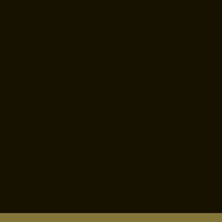
en mijn zussen een zware en
donkere periode aan. Bij Anouska
kon ik mijn verhaal kwijt over hoe
het verlies van mijn moeder voor
mij is geweest. Anouska luisterde
oprecht en alle verschillende
emoties mochten er zijn. Dit heb
ik als heel prettig ervaren, ik
voelde mij gesteund hierin. Dank
zij haar heb ik ook meer begrip
gekregen dat mijn vader en
zussen anders rouwen dan dat ik
dat doe. Hierdoor kunnen wij als
gezin ook weer verder.
Eloise