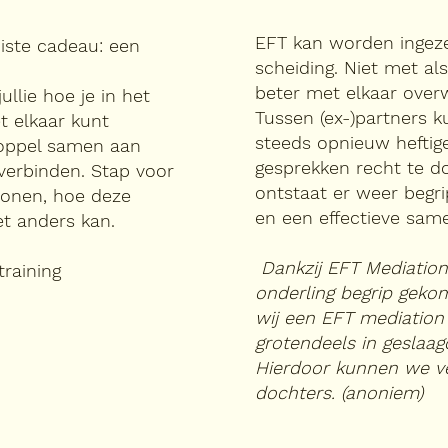
EFT kan worden ingeze
oiste cadeau: een
scheiding. Niet met 
beter met elkaar over
llie hoe je in het
Tussen (ex-)partners 
t elkaar kunt
steeds opnieuw heftig
koppel samen aan
gesprekken recht te d
t verbinden. Stap voor
ontstaat er weer begri
tronen, hoe deze
en een effectieve sam
t anders kan.
Dankzij EFT Mediation
raining
onderling begrip gekom
wij een EFT mediation 
grotendeels in geslaag
Hierdoor kunnen we ve
dochters. (anoniem)