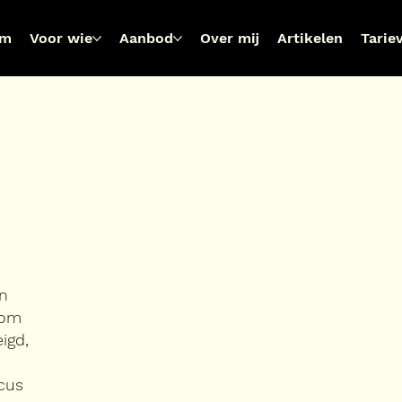
om
Voor wie
Aanbod
Over mij
Artikelen
Tarie
an
 om
igd,
ocus