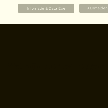
Aanmelden
Infomatie & Data Epe
TESTIMO
Wat mijn clienten zeggen: