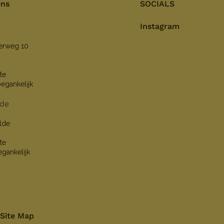
ens
SOCIALS
Instagram
nerweg 10
te
oegankelijk
lde
lde
te
egankelijk
Site Map