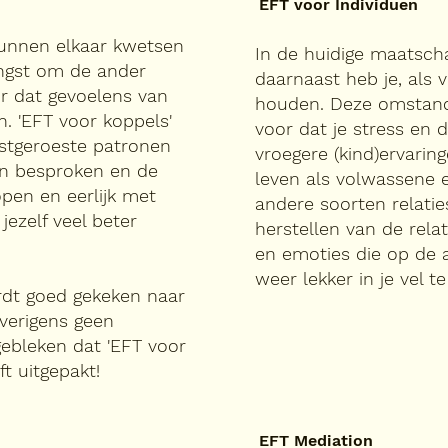
EFT voor Individuen
kunnen elkaar kwetsen
In de huidige maatsch
angst om de ander
daarnaast heb je, als 
or dat gevoelens van
houden. Deze omstandi
. 'EFT voor koppels'
voor dat je stress en d
stgeroeste patronen
vroegere (kind)ervarin
den besproken en de
leven als volwassene e
open en eerlijk met
andere soorten relaties
jezelf veel beter
herstellen van de rela
en emoties die op de 
weer lekker in je vel te
ordt goed gekeken naar
 overigens geen
gebleken dat 'EFT voor
t uitgepakt!
EFT Mediation