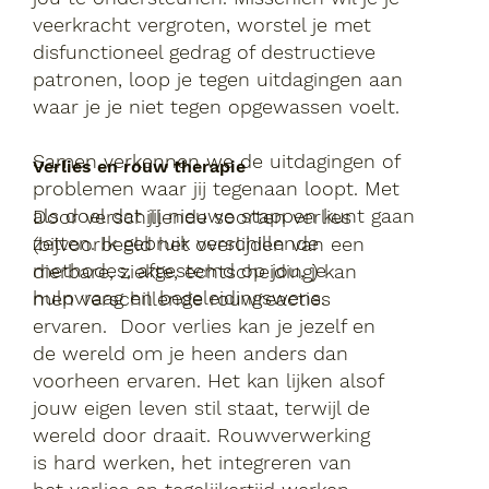
veerkracht vergroten, worstel je met
disfunctioneel gedrag of destructieve
patronen, loop je tegen uitdagingen aan
waar je je niet tegen opgewassen voelt.
Samen verkennen we de uitdagingen of
Verlies en rouw therapie
problemen waar jij tegenaan loopt. Met
als doel dat jij nieuwe stappen kunt gaan
Door verschillende soorten verlies
zetten. Ik gebruik verschillende
(bijvoorbeeld het overlijden van een
methodes, afgestemd op jou, je
dierbare, ziekte, echtscheiding) kan
hulpvraag en begeleidingswens.
men verschillende rouwreacties
ervaren. Door verlies kan je jezelf en
de wereld om je heen anders dan
voorheen ervaren. Het kan lijken alsof
jouw eigen leven stil staat, terwijl de
wereld door draait. Rouwverwerking
is hard werken, het integreren van