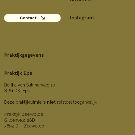
Instagram
Contact
Praktijkgegevens
Praktijk Epe
Bertha von Sutnnerweg 10
8161 DK Epe
Deze praktijkruimte is
niet
rolstoel toegankelijk
Praktijk Zeewolde
Gildenveld 26D
3892 DH Zeewolde