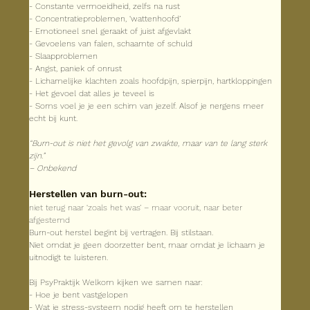
- Constante vermoeidheid, zelfs na rust
- Concentratieproblemen, ‘wattenhoofd’
- Emotioneel snel geraakt of juist afgevlakt
- Gevoelens van falen, schaamte of schuld
- Slaapproblemen
- Angst, paniek of onrust
- Lichamelijke klachten zoals hoofdpijn, spierpijn, hartkloppingen
- Het gevoel dat alles je teveel is
- Soms voel je je een schim van jezelf. Alsof je nergens meer 
echt bij kunt.
“Burn-out is niet het gevolg van zwakte, maar van te lang sterk 
zijn.”
– Onbekend
Herstellen van burn-out:
niet terug naar ‘zoals het was’ – maar vooruit, naar beter 
afgestemd
Burn-out herstel begint bij vertragen. Bij stilstaan.
Niet omdat je geen doorzetter bent, maar omdat je lichaam je 
uitnodigt te luisteren.
Bij PsyPraktijk Welkom kijken we samen naar:
- Hoe je bent vastgelopen
- Wat je stress-systeem nodig heeft om te herstellen