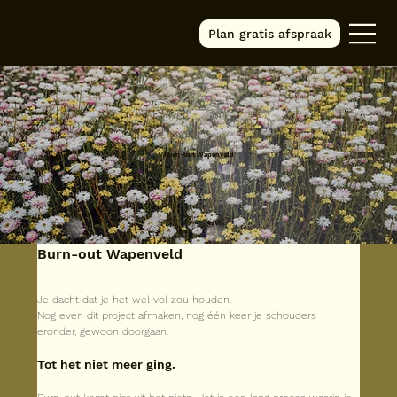
Plan gratis afspraak
Burn-out Wapenveld
Burn-out Wapenveld
Je dacht dat je het wel vol zou houden.
Nog even dit project afmaken, nog één keer je schouders 
eronder, gewoon doorgaan.
Tot het niet meer ging.