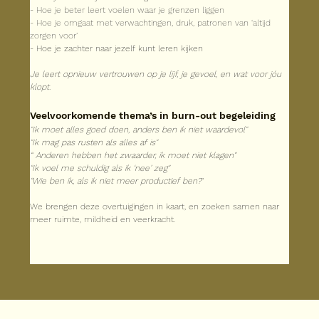
- Hoe je beter leert voelen waar je grenzen liggen
- Hoe je omgaat met verwachtingen, druk, patronen van ‘altijd 
zorgen voor’
- Hoe je zachter naar jezelf kunt leren kijken
Je leert opnieuw vertrouwen op je lijf, je gevoel, en wat voor jóu 
klopt.
Veelvoorkomende thema’s in burn-out begeleiding
"Ik moet alles goed doen, anders ben ik niet waardevol"
"Ik mag pas rusten als alles af is"
“ Anderen hebben het zwaarder, ik moet niet klagen"
"Ik voel me schuldig als ik ‘nee’ zeg"
"Wie ben ik, als ik niet meer productief ben?
"
We brengen deze overtuigingen in kaart, en zoeken samen naar 
meer ruimte, mildheid en veerkracht.