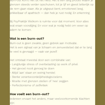
Burn-out komt niet uit het niets. Het is een lang proces waarin je 
grenzen steeds verder opschuiven, tot je lijf en geest letterlijk op 
de rem gaan staan. Als je uitgeput bent, emotioneel leeg, 
prikkelbaar of apathisch — dan heb je rust nodig. En erkenning.
Bij PsyPraktijk Welkom is ruimte voor dat moment. Voor alles 
wat eraan voorafging. En voor wat je nodig hebt om weer op 
adem te komen.
Wat is een burn-out?
Burn-out is geen zwakte, geen gebrek aan motivatie.
Het is een signaal van je lichaam en zenuwstelsel dat er te lang 
te veel is gevraagd — vaak van jezelf.
Het ontstaat meestal door een combinatie van:
- Langdurige stress of overbelasting op werk of privé
- Het gevoel nooit genoeg te doen
- Altijd 'aan' staan en weinig herstel
- Sterke verantwoordelijkheidsgevoelens
- Moeite met grenzen stellen of 'nee' zeggen
- Perfectionisme of zelfkritiek
Hoe voelt een burn-out?
Iedereen ervaart het anders, maar veelvoorkomende klachten 
zijn: