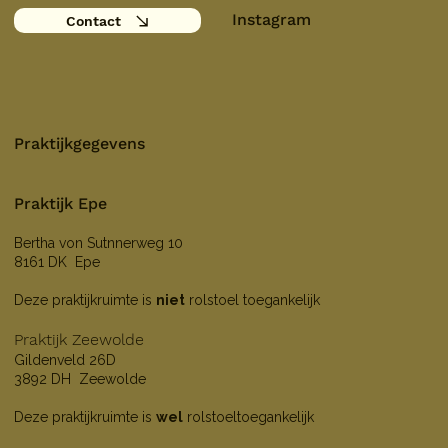
Instagram
Contact
Praktijkgegevens
Praktijk Epe
Bertha von Sutnnerweg 10
8161 DK Epe
Deze praktijkruimte is
niet
rolstoel toegankelijk
Praktijk Zeewolde
Gildenveld 26D
3892 DH Zeewolde
Deze praktijkruimte is
wel
rolstoeltoegankelijk