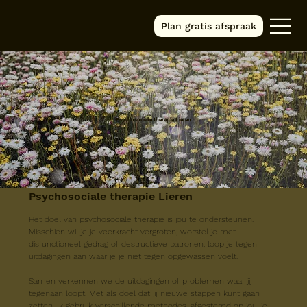
Plan gratis afspraak
Psychosociale therapie Lieren
Psychosociale therapie Lieren
Het doel van psychosociale therapie is jou te ondersteunen. 
Misschien wil je je veerkracht vergroten, worstel je met 
disfunctioneel gedrag of destructieve patronen, loop je tegen 
uitdagingen aan waar je je niet tegen opgewassen voelt.
Samen verkennen we de uitdagingen of problemen waar jij 
tegenaan loopt. Met als doel dat jij nieuwe stappen kunt gaan 
zetten. Ik gebruik verschillende methodes, afgestemd op jou, je 