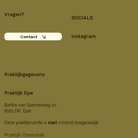
Vragen?
SOCIALS
Instagram
Contact
Praktijkgegevens
Praktijk Epe
Bertha von Sutnnerweg 10
8161 DK Epe
Deze praktijkruimte is
niet
rolstoel toegankelijk
Praktijk Zeewolde