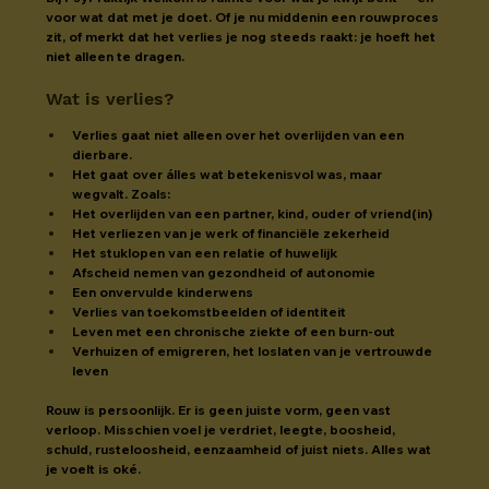
voor wat dat met je doet. Of je nu middenin een rouwproces 
zit, of merkt dat het verlies je nog steeds raakt: je hoeft het 
niet alleen te dragen.
Wat is verlies?
Verlies gaat niet alleen over het overlijden van een 
dierbare.
Het gaat over álles wat betekenisvol was, maar 
wegvalt. Zoals:
Het overlijden van een partner, kind, ouder of vriend(in)
Het verliezen van je werk of financiële zekerheid
Het stuklopen van een relatie of huwelijk
Afscheid nemen van gezondheid of autonomie
Een onvervulde kinderwens
Verlies van toekomstbeelden of identiteit
Leven met een chronische ziekte of een burn-out
Verhuizen of emigreren, het loslaten van je vertrouwde 
leven
Rouw is persoonlijk. Er is geen juiste vorm, geen vast 
verloop. Misschien voel je verdriet, leegte, boosheid, 
schuld, rusteloosheid, eenzaamheid of juist niets. Alles wat 
je voelt is oké.