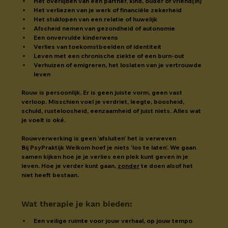
Het overlijden van een partner, kind, ouder of vriend(in)
Het verliezen van je werk of financiële zekerheid
Het stuklopen van een relatie of huwelijk
Afscheid nemen van gezondheid of autonomie
Een onvervulde kinderwens
Verlies van toekomstbeelden of identiteit
Leven met een chronische ziekte of een burn-out
Verhuizen of emigreren, het loslaten van je vertrouwde 
leven
Rouw is persoonlijk. Er is geen juiste vorm, geen vast 
verloop. Misschien voel je verdriet, leegte, boosheid, 
schuld, rusteloosheid, eenzaamheid of juist niets. Alles wat 
je voelt is oké.
Rouwverwerking is geen ‘afsluiten’ het is verweven
Bij PsyPraktijk Welkom hoef je niets ‘los te laten’. We gaan 
samen kijken hoe je je verlies een plek kunt geven in je 
leven. Hoe je verder kunt gaan, 
zonder
 te doen alsof het 
niet heeft bestaan.
Wat therapie je kan bieden
:
Een veilige ruimte voor jouw verhaal, op jouw tempo