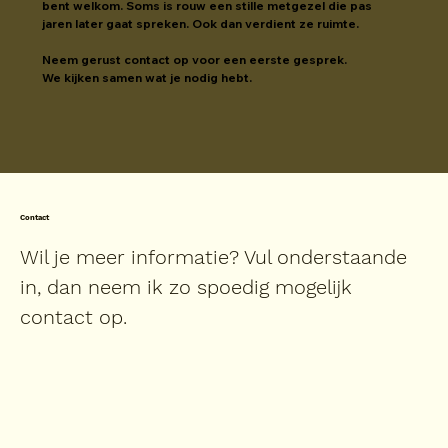
bent welkom. Soms is rouw een stille metgezel die pas 
jaren later gaat spreken. Ook dan verdient ze ruimte.
Neem gerust contact op voor een eerste gesprek.
We kijken samen wat je nodig hebt.
Contact
Wil je meer informatie? Vul onderstaande
in, dan neem ik zo spoedig mogelijk
contact op.