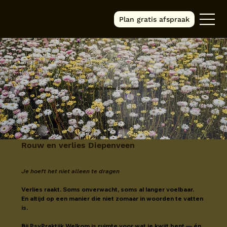
Plan gratis afspraak
Rouw & Verlies Diepenveen
Rouw en verlies Diepenveen
Je hoeft het niet alleen te dragen
Verlies raakt. Soms onverwacht, soms al langer voelbaar.
En altijd op een manier die niet zomaar in woorden te vatten 
is.
Bij PsyPraktijk Welkom is ruimte voor wat je kwijt bent — én 