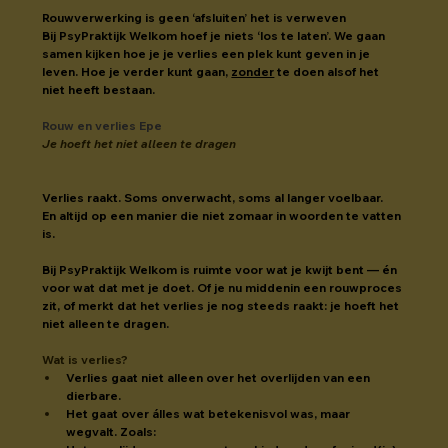
Rouwverwerking is geen ‘afsluiten’ het is verweven
Bij PsyPraktijk Welkom hoef je niets ‘los te laten’. We gaan 
samen kijken hoe je je verlies een plek kunt geven in je 
leven. Hoe je verder kunt gaan, 
zonder
 te doen alsof het 
niet heeft bestaan.
Rouw en verlies Epe
Je hoeft het niet alleen te dragen
Verlies raakt. Soms onverwacht, soms al langer voelbaar.
En altijd op een manier die niet zomaar in woorden te vatten 
is.
Bij PsyPraktijk Welkom is ruimte voor wat je kwijt bent — én 
voor wat dat met je doet. Of je nu middenin een rouwproces 
zit, of merkt dat het verlies je nog steeds raakt: je hoeft het 
niet alleen te dragen.
Wat is verlies?
Verlies gaat niet alleen over het overlijden van een 
dierbare.
Het gaat over álles wat betekenisvol was, maar 
wegvalt. Zoals: