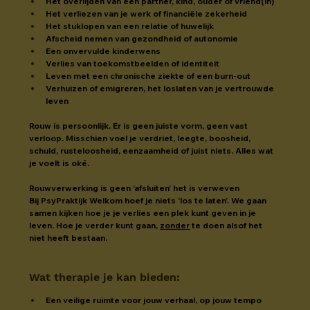
Het overlijden van een partner, kind, ouder of vriend(in)
Het verliezen van je werk of financiële zekerheid
Het stuklopen van een relatie of huwelijk
Afscheid nemen van gezondheid of autonomie
Een onvervulde kinderwens
Verlies van toekomstbeelden of identiteit
Leven met een chronische ziekte of een burn-out
Verhuizen of emigreren, het loslaten van je vertrouwde 
leven
Rouw is persoonlijk. Er is geen juiste vorm, geen vast 
verloop. Misschien voel je verdriet, leegte, boosheid, 
schuld, rusteloosheid, eenzaamheid of juist niets. Alles wat 
je voelt is oké.
Rouwverwerking is geen ‘afsluiten’ het is verweven
Bij PsyPraktijk Welkom hoef je niets ‘los te laten’. We gaan 
samen kijken hoe je je verlies een plek kunt geven in je 
leven. Hoe je verder kunt gaan, 
zonder
 te doen alsof het 
niet heeft bestaan.
Wat therapie je kan bieden
:
Een veilige ruimte voor jouw verhaal, op jouw tempo