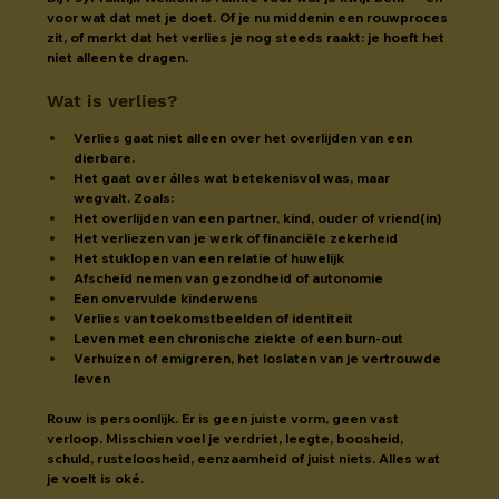
voor wat dat met je doet. Of je nu middenin een rouwproces 
zit, of merkt dat het verlies je nog steeds raakt: je hoeft het 
niet alleen te dragen.
Wat is verlies?
Verlies gaat niet alleen over het overlijden van een 
dierbare.
Het gaat over álles wat betekenisvol was, maar 
wegvalt. Zoals:
Het overlijden van een partner, kind, ouder of vriend(in)
Het verliezen van je werk of financiële zekerheid
Het stuklopen van een relatie of huwelijk
Afscheid nemen van gezondheid of autonomie
Een onvervulde kinderwens
Verlies van toekomstbeelden of identiteit
Leven met een chronische ziekte of een burn-out
Verhuizen of emigreren, het loslaten van je vertrouwde 
leven
Rouw is persoonlijk. Er is geen juiste vorm, geen vast 
verloop. Misschien voel je verdriet, leegte, boosheid, 
schuld, rusteloosheid, eenzaamheid of juist niets. Alles wat 
je voelt is oké.