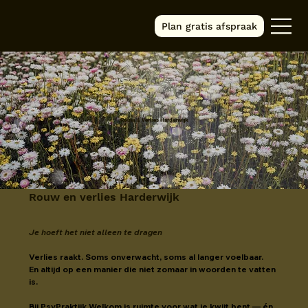
Plan gratis afspraak
Rouw & Verlies Harderwijk
Rouw en verlies Harderwijk
Je hoeft het niet alleen te dragen
Verlies raakt. Soms onverwacht, soms al langer voelbaar.
En altijd op een manier die niet zomaar in woorden te vatten 
is.
Bij PsyPraktijk Welkom is ruimte voor wat je kwijt bent — én 