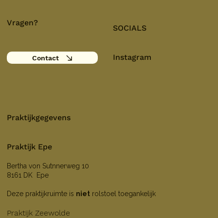
Vragen?
SOCIALS
Instagram
Contact
Praktijkgegevens
Praktijk Epe
Bertha von Sutnnerweg 10
8161 DK Epe
Deze praktijkruimte is
niet
rolstoel toegankelijk
Praktijk Zeewolde