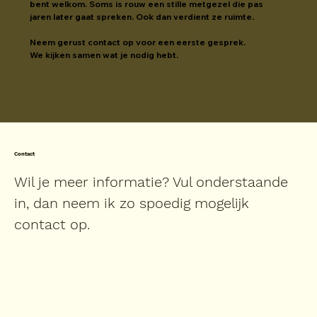
bent welkom. Soms is rouw een stille metgezel die pas 
jaren later gaat spreken. Ook dan verdient ze ruimte.
Neem gerust contact op voor een eerste gesprek.
We kijken samen wat je nodig hebt.
Contact
Wil je meer informatie? Vul onderstaande
in, dan neem ik zo spoedig mogelijk
contact op.