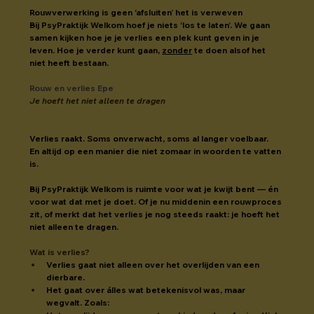
Rouwverwerking is geen ‘afsluiten’ het is verweven
Bij PsyPraktijk Welkom hoef je niets ‘los te laten’. We gaan 
samen kijken hoe je je verlies een plek kunt geven in je 
leven. Hoe je verder kunt gaan, 
zonder
 te doen alsof het 
niet heeft bestaan.
Rouw en verlies Epe
Je hoeft het niet alleen te dragen
Verlies raakt. Soms onverwacht, soms al langer voelbaar.
En altijd op een manier die niet zomaar in woorden te vatten 
is.
Bij PsyPraktijk Welkom is ruimte voor wat je kwijt bent — én 
voor wat dat met je doet. Of je nu middenin een rouwproces 
zit, of merkt dat het verlies je nog steeds raakt: je hoeft het 
niet alleen te dragen.
Wat is verlies?
Verlies gaat niet alleen over het overlijden van een 
dierbare.
Het gaat over álles wat betekenisvol was, maar 
wegvalt. Zoals: