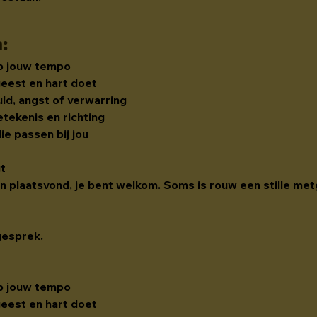
n
:
op jouw tempo
geest en hart doet
uld, angst of verwarring
tekenis en richting
e passen bij jou
gt
den plaatsvond, je bent welkom. Soms is rouw een stille met
gesprek.
op jouw tempo
geest en hart doet