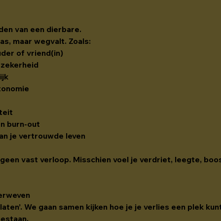
ijden van een dierbare.
as, maar wegvalt. Zoals:
uder of vriend(in)
e zekerheid
ijk
tonomie
teit
en burn-out
van je vertrouwde leven
, geen vast verloop. Misschien voel je verdriet, leegte, bo
verweven
 laten’. We gaan samen kijken hoe je je verlies een plek kunt
bestaan.