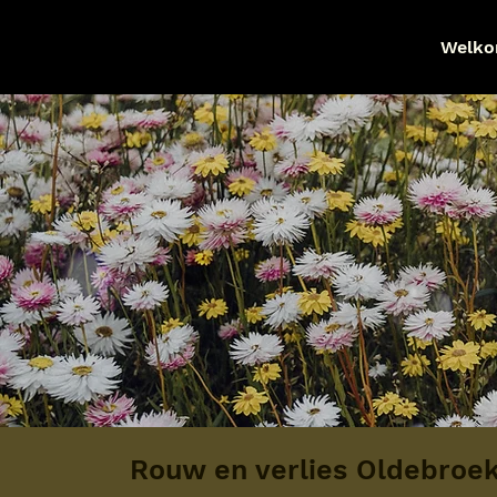
Welk
Rouw en verlies Oldebroe