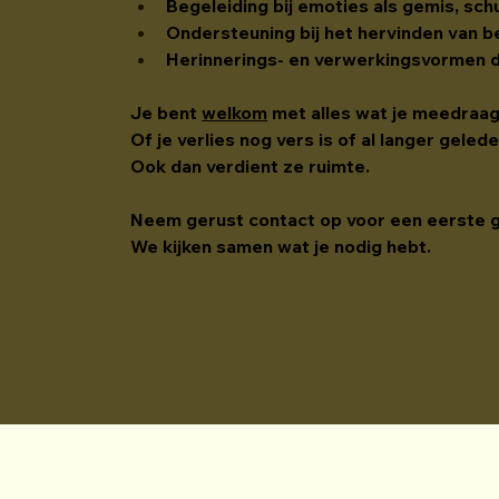
Begeleiding bij emoties als gemis, sch
Ondersteuning bij het hervinden van be
Herinnerings- en verwerkingsvormen di
Je bent 
welkom
 met alles wat je meedraa
Of je verlies nog vers is of al langer gele
Ook dan verdient ze ruimte.
Neem gerust contact op voor een eerste 
We kijken samen wat je nodig hebt.