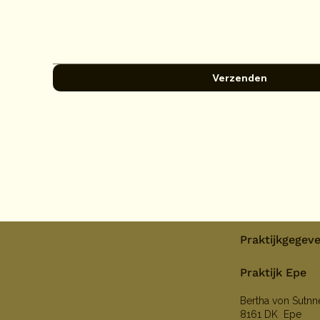
Verzenden
Praktijkgegev
Praktijk Epe
Bertha von Sutn
8161 DK Epe