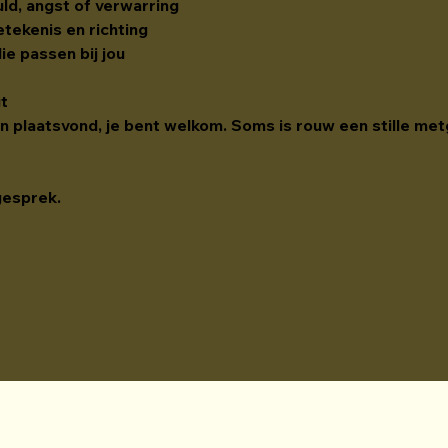
uld, angst of verwarring
tekenis en richting
e passen bij jou
gt
den plaatsvond, je bent welkom. Soms is rouw een stille met
gesprek.