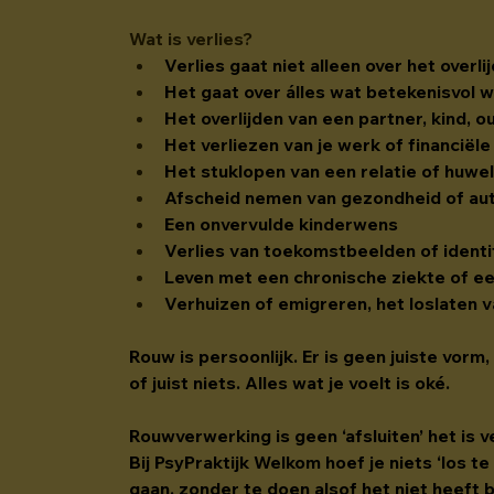
Wat is verlies?
Verlies gaat niet alleen over het overl
Het gaat over álles wat betekenisvol w
Het overlijden van een partner, kind, o
Het verliezen van je werk of financiël
Het stuklopen van een relatie of huwel
Afscheid nemen van gezondheid of au
Een onvervulde kinderwens
Verlies van toekomstbeelden of identi
Leven met een chronische ziekte of e
Verhuizen of emigreren, het loslaten 
Rouw is persoonlijk. Er is geen juiste vorm
of juist niets. Alles wat je voelt is oké.
Rouwverwerking is geen ‘afsluiten’ het is 
Bij PsyPraktijk Welkom hoef je niets ‘los te
gaan, 
zonder
 te doen alsof het niet heeft 