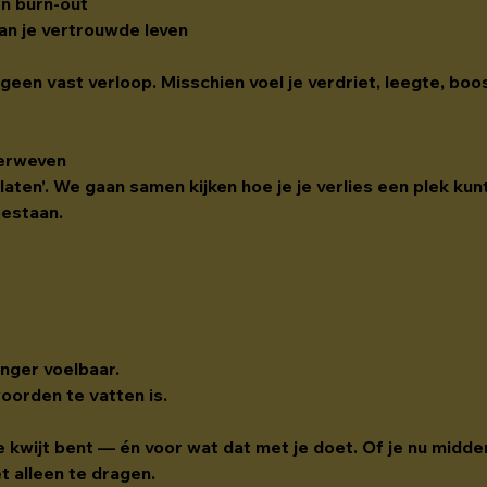
en burn-out
van je vertrouwde leven
, geen vast verloop. Misschien voel je verdriet, leegte, bo
verweven
 laten’. We gaan samen kijken hoe je je verlies een plek kunt
bestaan.
nger voelbaar.
woorden te vatten is.
je kwijt bent — én voor wat dat met je doet. Of je nu midde
et alleen te dragen.