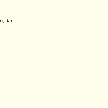
in, dan
er