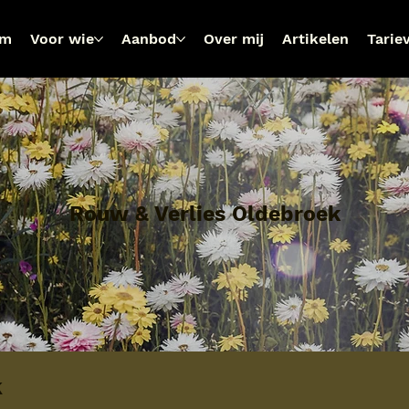
om
Voor wie
Aanbod
Over mij
Artikelen
Tarie
Rouw & Verlies Oldebroek
k