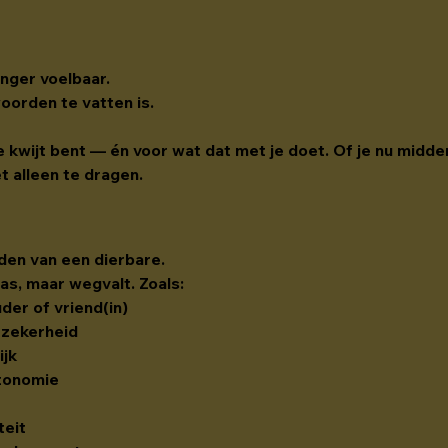
nger voelbaar.
woorden te vatten is.
je kwijt bent — én voor wat dat met je doet. Of je nu midde
et alleen te dragen.
ijden van een dierbare.
as, maar wegvalt. Zoals:
uder of vriend(in)
e zekerheid
ijk
tonomie
teit