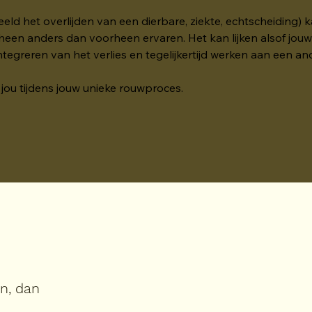
eeld het overlijden van een dierbare, ziekte, echtscheiding) 
 heen anders dan voorheen ervaren. Het kan lijken alsof jouw e
ntegreren van het verlies en tegelijkertijd werken aan een an
jou tijdens jouw unieke rouwproces. 
in, dan