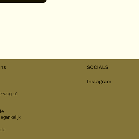
ens
SOCIALS
Instagram
nerweg 10
te
oegankelijk
lde