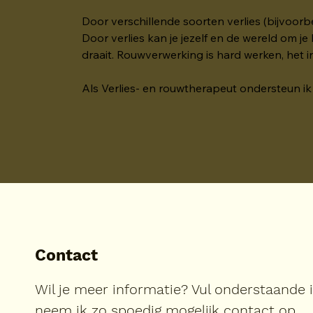
Door verschillende soorten verlies (bijvoorb
Door verlies kan je jezelf en de wereld om je
draait. Rouwverwerking is hard werken, het i
Als Verlies- en rouwtherapeut ondersteun ik 
Contact
Wil je meer informatie? Vul onderstaande 
neem ik zo spoedig mogelijk contact op.