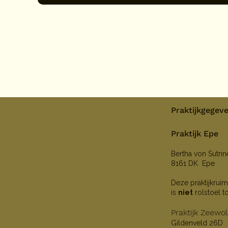
Praktijkgegev
Praktijk Epe
Bertha von Sutn
8161 DK Epe
Deze praktijkruim
is
niet
rolstoel t
Praktijk Zeewo
Gildenveld 26D