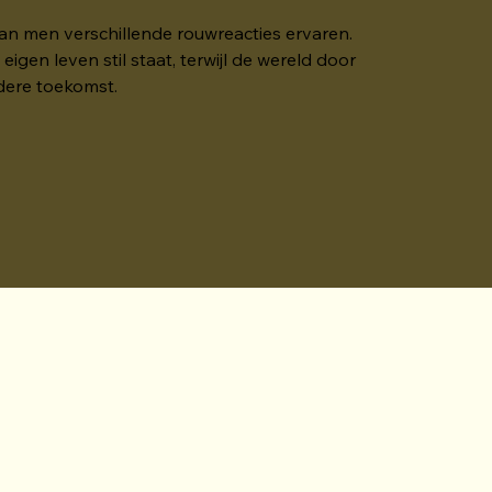
kan men verschillende rouwreacties ervaren.  
igen leven stil staat, terwijl de wereld door 
dere toekomst. 