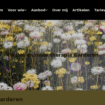
om
Voor wie
Aanbod
Over mij
Artikelen
Tarie
Verlies en rouw therapie Garderen
Garderen