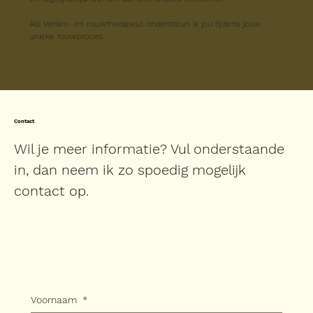
Als Verlies- en rouwtherapeut ondersteun ik jou tijdens jouw 
unieke rouwproces. 
Contact
Wil je meer informatie? Vul onderstaande
in, dan neem ik zo spoedig mogelijk
contact op.
Voornaam
*