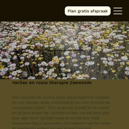
Plan gratis afspraak
Verlies en rouw therapie Zeewolde
Verlies en rouw therapie Zeewolde
Door verschillende soorten verlies (bijvoorbeeld het overlijden 
van een dierbare, ziekte, echtscheiding) kan men verschillende 
rouwreacties ervaren.  Door verlies kan je jezelf en de wereld 
om je heen anders dan voorheen ervaren. Het kan lijken alsof 
jouw eigen leven stil staat, terwijl de wereld door draait. 
Rouwverwerking is hard werken, het integreren van het verlies 
en tegelijkertijd werken aan een andere toekomst. 