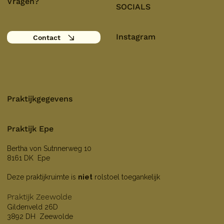
Vragen?
SOCIALS
Instagram
Contact
Praktijkgegevens
Praktijk Epe
Bertha von Sutnnerweg 10
8161 DK Epe
Deze praktijkruimte is
niet
rolstoel toegankelijk
Praktijk Zeewolde
Gildenveld 26D
3892 DH Zeewolde