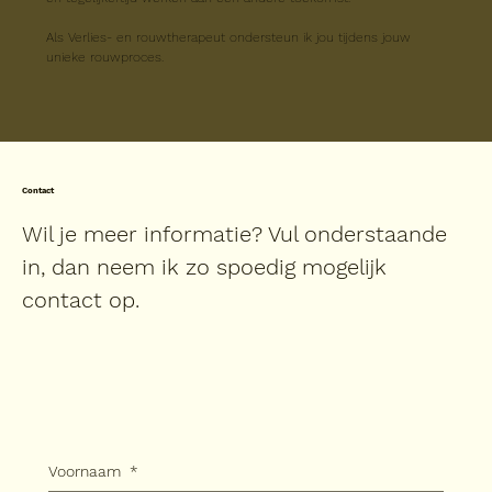
Als Verlies- en rouwtherapeut ondersteun ik jou tijdens jouw 
unieke rouwproces. 
Contact
Wil je meer informatie? Vul onderstaande
in, dan neem ik zo spoedig mogelijk
contact op.
Voornaam
*