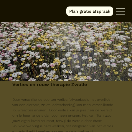
Plan gratis afspraak
Verlies en rouw therapie Zwolle
Verlies en rouw therapie Zwolle
Door verschillende soorten verlies (bijvoorbeeld het overlijden 
van een dierbare, ziekte, echtscheiding) kan men verschillende 
rouwreacties ervaren.  Door verlies kan je jezelf en de wereld 
om je heen anders dan voorheen ervaren. Het kan lijken alsof 
jouw eigen leven stil staat, terwijl de wereld door draait. 
Rouwverwerking is hard werken, het integreren van het verlies 
en tegelijkertijd werken aan een andere toekomst. 