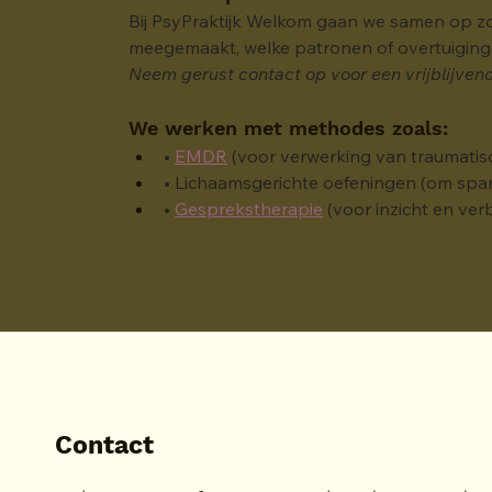
Bij PsyPraktijk Welkom gaan we samen op zoe
meegemaakt, welke patronen of overtuigingen
Neem gerust contact op voor een vrijblijve
We werken met methodes zoals:
• 
EMDR
 (voor verwerking van traumatis
• Lichaamsgerichte oefeningen (om span
• 
Gesprekstherapie
 (voor inzicht en ver
Contact