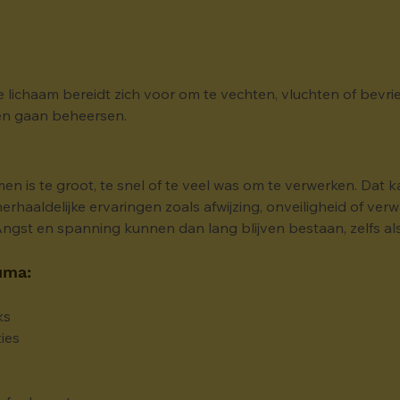
e lichaam bereidt zich voor om te vechten, vluchten of bevrieze
ven gaan beheersen.
n is te groot, te snel of te veel was om te verwerken. Dat k
rhaaldelijke ervaringen zoals afwijzing, onveiligheid of verw
ngst en spanning kunnen dan lang blijven bestaan, zelfs als d
uma:
ks
ies