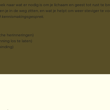
k naar wat er nodig is om je lichaam en geest tot rust te 
 je in de weg zitten, en wat je helpt om weer steviger te vo
nd kennismakingsgesprek.
che herinneringen)
ning los te laten)
binding)