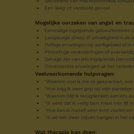
Gevoelens van machteloosheid, schuld
Een ‘leeg’ of verdoofd gevoel
Mogelijke oorzaken van angst en tra
Eenmalige ingrijpende gebeurtenissen (z
Langdurige stress of onveiligheid in de 
Heftige ervaringen op werkgebied of in r
Plotselinge veranderingen of overweld
Getuige zijn van iets ingrijpends (second
Onverwerkte ervaringen uit het verleden 
Veelvoorkomende hulpvragen:
“Waarom voel ik me zó gespannen, ook a
“Hoe krijg ik weer grip op mijn paniekg
“Waarom blijf ik terugdenken aan iets wa
“Ik weet dat ik veilig ben, maar mijn lijf
“Hoe kan ik mezelf weer echt voelen en 
“Ik wil niet meer blijven hangen in het v
Wat therapie kan doen: