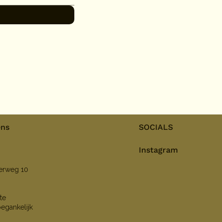
ens
SOCIALS
Instagram
nerweg 10
te
oegankelijk