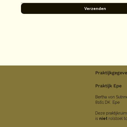
Verzenden
Praktijkgegev
Praktijk Epe
Bertha von Sutn
8161 DK Epe
Deze praktijkruim
is
niet
rolstoel t