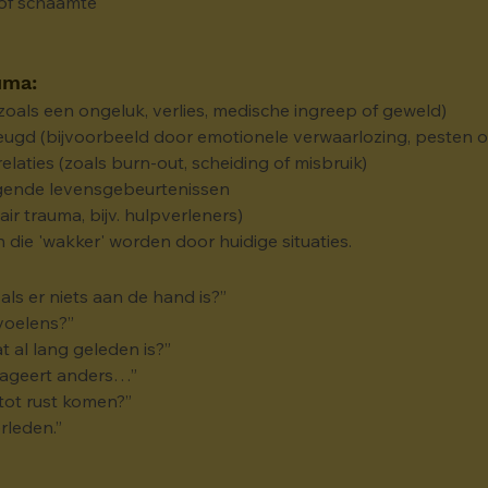
 of schaamte
uma:
oals een ongeluk, verlies, medische ingreep of geweld)
jeugd (bijvoorbeeld door emotionele verwaarlozing, pesten of
elaties (zoals burn-out, scheiding of misbruik)
igende levensgebeurtenissen
air trauma, bijv. hulpverleners)
die 'wakker' worden door huidige situaties. 
ls er niets aan de hand is?”
evoelens?”
t al lang geleden is?”
 reageert anders…”
tot rust komen?”
erleden.”