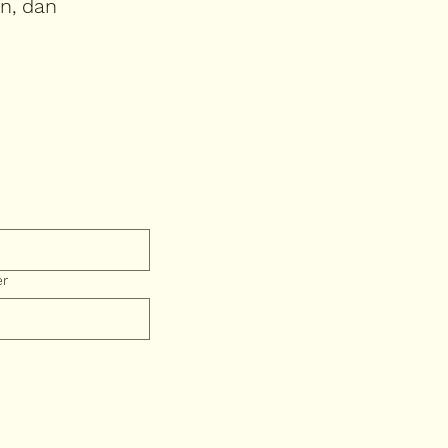
in, dan
er