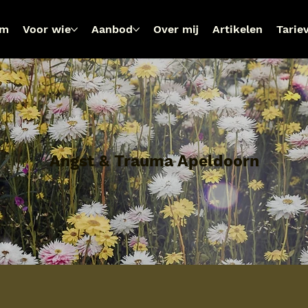
om
Voor wie
Aanbod
Over mij
Artikelen
Tarie
Angst & Trauma Apeldoorn