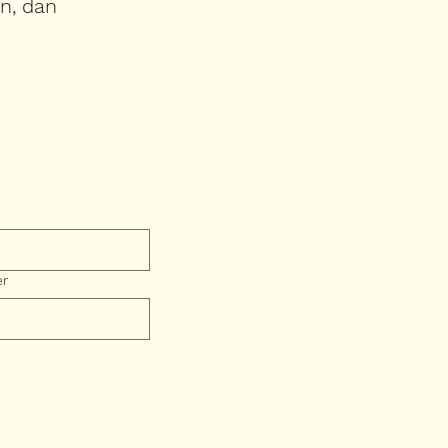
in, dan
er