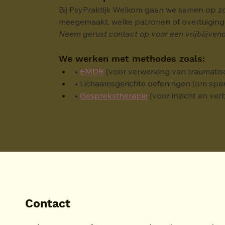
Bij PsyPraktijk Welkom gaan we samen op zoe
meegemaakt, welke patronen of overtuigingen
Neem gerust contact op voor een vrijblijve
We werken met methodes zoals:
• 
EMDR
 (voor verwerking van traumatis
• Lichaamsgerichte oefeningen (om span
• 
Gesprekstherapie
 (voor inzicht en ver
Contact