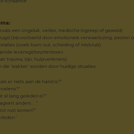
 of schaamte
uma:
oals een ongeluk, verlies, medische ingreep of geweld)
jeugd (bijvoorbeeld door emotionele verwaarlozing, pesten of
elaties (zoals burn-out, scheiding of misbruik)
igende levensgebeurtenissen
air trauma, bijv. hulpverleners)
die 'wakker' worden door huidige situaties. 
ls er niets aan de hand is?”
evoelens?”
t al lang geleden is?”
 reageert anders…”
tot rust komen?”
erleden.”