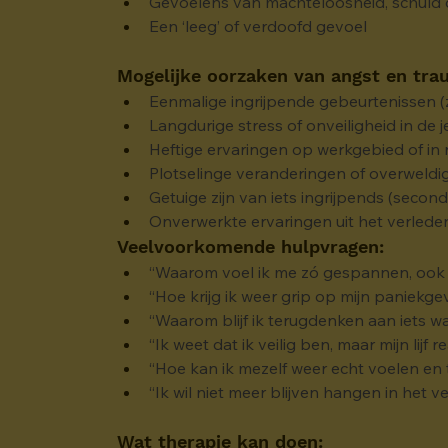
Gevoelens van machteloosheid, schuld
Een ‘leeg’ of verdoofd gevoel
Mogelijke oorzaken van angst en tra
Eenmalige ingrijpende gebeurtenissen (z
Langdurige stress of onveiligheid in de 
Heftige ervaringen op werkgebied of in r
Plotselinge veranderingen of overweld
Getuige zijn van iets ingrijpends (second
Onverwerkte ervaringen uit het verleden 
Veelvoorkomende hulpvragen:
“Waarom voel ik me zó gespannen, ook a
“Hoe krijg ik weer grip op mijn paniekg
“Waarom blijf ik terugdenken aan iets wa
“Ik weet dat ik veilig ben, maar mijn lijf
“Hoe kan ik mezelf weer echt voelen en 
“Ik wil niet meer blijven hangen in het v
Wat therapie kan doen: