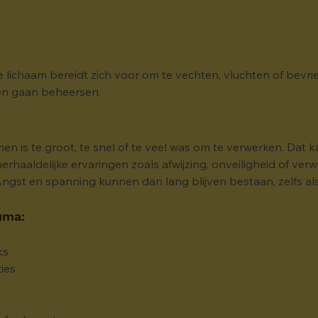
e lichaam bereidt zich voor om te vechten, vluchten of bevrieze
ven gaan beheersen.
n is te groot, te snel of te veel was om te verwerken. Dat k
rhaaldelijke ervaringen zoals afwijzing, onveiligheid of verw
ngst en spanning kunnen dan lang blijven bestaan, zelfs als d
uma:
ks
ies