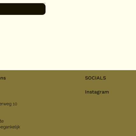
ens
SOCIALS
Instagram
nerweg 10
te
oegankelijk