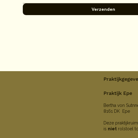
Verzenden
Praktijkgegev
Praktijk Epe
Bertha von Sutn
8161 DK Epe
Deze praktijkruim
is
niet
rolstoel t