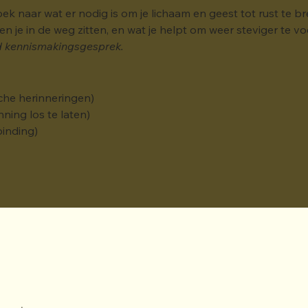
k naar wat er nodig is om je lichaam en geest tot rust te 
 je in de weg zitten, en wat je helpt om weer steviger te vo
nd kennismakingsgesprek.
che herinneringen)
ning los te laten)
binding)