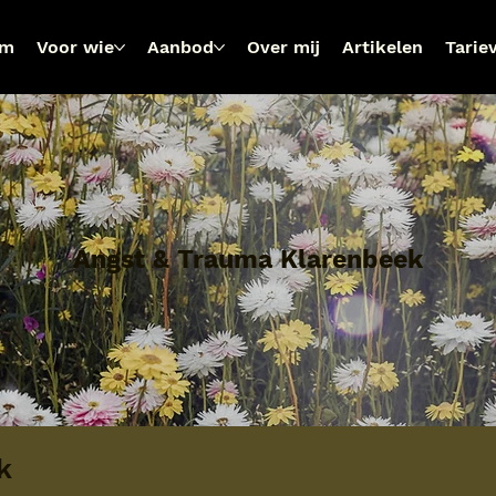
om
Voor wie
Aanbod
Over mij
Artikelen
Tarie
Angst & Trauma Klarenbeek
k