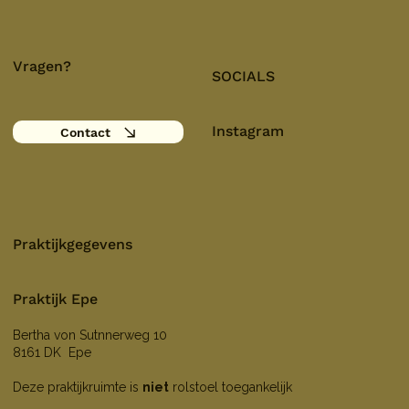
Vragen?
SOCIALS
Instagram
Contact
Praktijkgegevens
Praktijk Epe
Bertha von Sutnnerweg 10
8161 DK Epe
Deze praktijkruimte is
niet
rolstoel toegankelijk