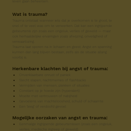
leven gaan beheersen.
Wat is trauma?
Trauma ontstaat wanneer iets dat je overkomen is te groot, te 
snel of te veel was om te verwerken. Dat kan een ingrijpende 
gebeurtenis zijn zoals een ongeluk, verlies of geweld — maar 
ook herhaaldelijke ervaringen zoals afwijzing, onveiligheid of 
verwaarlozing.
Trauma laat sporen na in lichaam en geest. Angst en spanning 
kunnen dan lang blijven bestaan, zelfs als de situatie allang 
voorbij is.
Herkenbare klachten bij angst of trauma:
Onverklaarbare onrust of paniek
Slecht slapen, nachtmerries of flashbacks
Vermijden van mensen, plekken of situaties
Constant op je hoede zijn (hyperalert)
Moeite met vertrouwen of nabijheid
Gevoelens van machteloosheid, schuld of schaamte
Een ‘leeg’ of verdoofd gevoel
Mogelijke oorzaken van angst en trauma:
Eenmalige ingrijpende gebeurtenissen (zoals een ongeluk, 
verlies, medische ingreep of geweld)