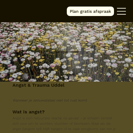
Plan gratis afspraak
Angst & Trauma Uddel
Angst & Trauma Uddel
Wanneer je zenuwstelsel niet tot rust komt
Wat is angst?
Angst is een natuurlijke reactie op gevaar – je lichaam bereidt 
zich voor om te vechten, vluchten of bevriezen. Maar als die 
angst (langere tijd) blijft hangen of te vaak terugkomt, kan het je 