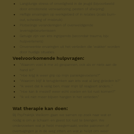
Langdurige stress of onveiligheid in de jeugd (bijvoorbeeld 
door emotionele verwaarlozing, pesten of afwijzing)
Heftige ervaringen op werkgebied of in relaties (zoals burn-
out, scheiding of misbruik)
Plotselinge veranderingen of overweldigende 
levensgebeurtenissen
Getuige zijn van iets ingrijpends (secondair trauma, bijv. 
hulpverleners)
Onverwerkte ervaringen uit het verleden die 'wakker' worden 
door huidige situaties. 
Veelvoorkomende hulpvragen:
“Waarom voel ik me zó gespannen, ook als er niets aan de 
hand is?”
“Hoe krijg ik weer grip op mijn paniekgevoelens?”
“Waarom blijf ik terugdenken aan iets wat al lang geleden is?”
“Ik weet dat ik veilig ben, maar mijn lijf reageert anders…”
“Hoe kan ik mezelf weer echt voelen en tot rust komen?”
“Ik wil niet meer blijven hangen in het verleden.”
Wat therapie kan doen:
Bij PsyPraktijk Welkom gaan we samen op zoek naar wat er 
nodig is om je lichaam en geest tot rust te brengen. We 
onderzoeken wat je hebt meegemaakt, welke patronen of 
overtuigingen je in de weg zitten, en wat je helpt om weer 