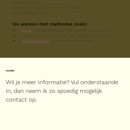
steviger te voelen.
Neem gerust contact op voor een vrijblijvend 
kennismakingsgesprek.
We werken met methodes zoals:
• 
EMDR
 (voor verwerking van traumatische herinneringen)
• Lichaamsgerichte oefeningen (om spanning los te laten)
• 
Gesprekstherapie
 (voor inzicht en verbinding)
Contact
Wil je meer informatie? Vul onderstaande
in, dan neem ik zo spoedig mogelijk
contact op.