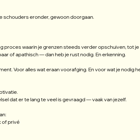
 je schouders eronder, gewoon doorgaan.
ang proces waarin je grenzen steeds verder opschuiven, tot je li
lbaar of apathisch — dan heb je rust nodig. En erkenning.
oment. Voor alles wat eraan voorafging. En voor wat je nodi
tivatie.
sel dat er te lang te veel is gevraagd — vaak van jezelf.
an:
 of privé