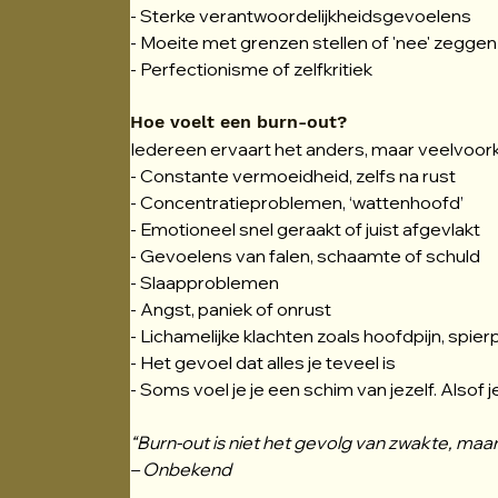
- Sterke verantwoordelijkheidsgevoelens
- Moeite met grenzen stellen of 'nee' zeggen
- Perfectionisme of zelfkritiek
Hoe voelt een burn-out?
Iedereen ervaart het anders, maar veelvoork
- Constante vermoeidheid, zelfs na rust
- Concentratieproblemen, ‘wattenhoofd’
- Emotioneel snel geraakt of juist afgevlakt
- Gevoelens van falen, schaamte of schuld
- Slaapproblemen
- Angst, paniek of onrust
- Lichamelijke klachten zoals hoofdpijn, spier
- Het gevoel dat alles je teveel is
- Soms voel je je een schim van jezelf. Alsof 
“Burn-out is niet het gevolg van zwakte, maar v
– Onbekend