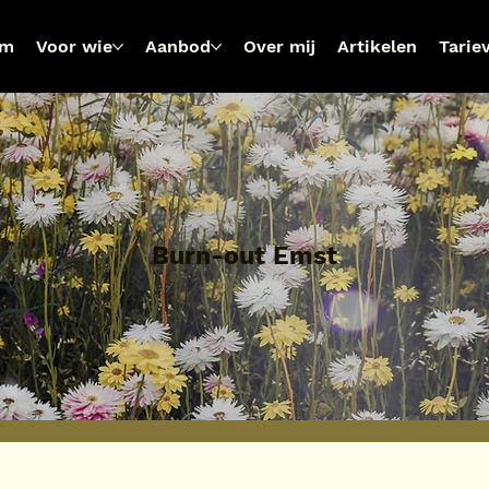
om
Voor wie
Aanbod
Over mij
Artikelen
Tarie
Burn-out Emst