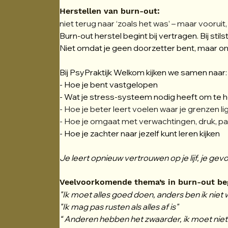
Herstellen van burn-out:
niet terug naar ‘zoals het was’ – maar voorui
Burn-out herstel begint bij vertragen. Bij stils
Niet omdat je geen doorzetter bent, maar omda
Bij PsyPraktijk Welkom kijken we samen naar:
- Hoe je bent vastgelopen
- Wat je stress-systeem nodig heeft om te h
- Hoe je beter leert voelen waar je grenzen l
- Hoe je omgaat met verwachtingen, druk, pat
- Hoe je zachter naar jezelf kunt leren kijken
Je leert opnieuw vertrouwen op je lijf, je gevo
Veelvoorkomende thema’s in burn-out be
"Ik moet alles goed doen, anders ben ik niet
"Ik mag pas rusten als alles af is"
“ Anderen hebben het zwaarder, ik moet niet