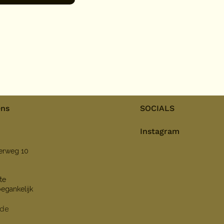
ens
SOCIALS
Instagram
nerweg 10
te
oegankelijk
lde