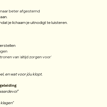
t, naar beter afgestemd
taan.
t je lichaam je uitnodigt te luisteren.
erstellen
iggen
ronen van ‘altijd zorgen voor’
el, en wat voor jóu klopt.
geleiding
 waardevol"
 klagen"