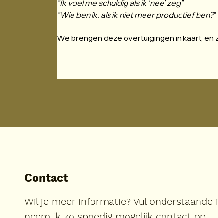
"Ik voel me schuldig als ik ‘nee’ zeg"
"Wie ben ik, als ik niet meer productief ben?
"
We brengen deze overtuigingen in kaart, en 
Contact
Wil je meer informatie? Vul onderstaande 
neem ik zo spoedig mogelijk contact op.