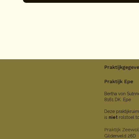
Praktijkgegev
Praktijk Epe
Bertha von Sutn
8161 DK Epe
Deze praktijkruim
is
niet
rolstoel t
Praktijk Zeewo
Gildenveld 26D