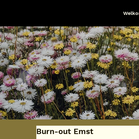
Welk
Burn-out Emst