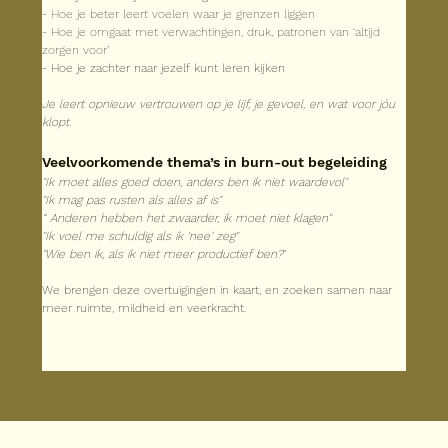
- Hoe je beter leert voelen waar je grenzen liggen
- Hoe je omgaat met verwachtingen, druk, patronen van ‘altijd 
zorgen voor’
- Hoe je zachter naar jezelf kunt leren kijken
Je leert opnieuw vertrouwen op je lijf, je gevoel, en wat voor jóu 
klopt.
Veelvoorkomende thema’s in burn-out begeleiding
"Ik moet alles goed doen, anders ben ik niet waardevol"
"Ik mag pas rusten als alles af is"
“ Anderen hebben het zwaarder, ik moet niet klagen"
"Ik voel me schuldig als ik ‘nee’ zeg"
"Wie ben ik, als ik niet meer productief ben?
"
We brengen deze overtuigingen in kaart, en zoeken samen naar 
meer ruimte, mildheid en veerkracht.