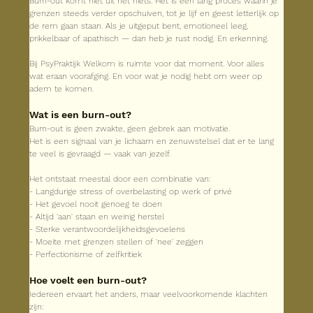
Burn-out komt niet uit het niets. Het is een lang proces waarin je 
grenzen steeds verder opschuiven, tot je lijf en geest letterlijk op 
de rem gaan staan. Als je uitgeput bent, emotioneel leeg, 
prikkelbaar of apathisch — dan heb je rust nodig. En erkenning.
Bij PsyPraktijk Welkom is ruimte voor dat moment. Voor alles 
wat eraan voorafging. En voor wat je nodig hebt om weer op 
adem te komen.
Wat is een burn-out?
Burn-out is geen zwakte, geen gebrek aan motivatie.
Het is een signaal van je lichaam en zenuwstelsel dat er te lang 
te veel is gevraagd — vaak van jezelf.
Het ontstaat meestal door een combinatie van:
- Langdurige stress of overbelasting op werk of privé
- Het gevoel nooit genoeg te doen
- Altijd 'aan' staan en weinig herstel
- Sterke verantwoordelijkheidsgevoelens
- Moeite met grenzen stellen of 'nee' zeggen
- Perfectionisme of zelfkritiek
Hoe voelt een burn-out?
Iedereen ervaart het anders, maar veelvoorkomende klachten 
zijn: