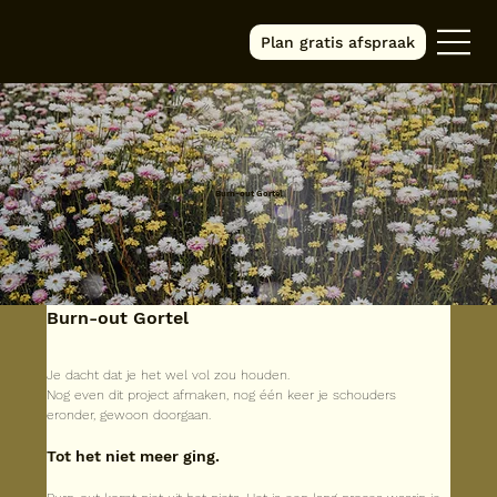
Plan gratis afspraak
Burn-out Gortel
Burn-out Gortel
Je dacht dat je het wel vol zou houden.
Nog even dit project afmaken, nog één keer je schouders 
eronder, gewoon doorgaan.
Tot het niet meer ging.