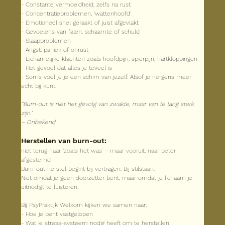
- Constante vermoeidheid, zelfs na rust
- Concentratieproblemen, ‘wattenhoofd’
- Emotioneel snel geraakt of juist afgevlakt
- Gevoelens van falen, schaamte of schuld
- Slaapproblemen
- Angst, paniek of onrust
- Lichamelijke klachten zoals hoofdpijn, spierpijn, hartkloppingen
- Het gevoel dat alles je teveel is
- Soms voel je je een schim van jezelf. Alsof je nergens meer 
echt bij kunt.
“Burn-out is niet het gevolg van zwakte, maar van te lang sterk 
zijn.”
– Onbekend
Herstellen van burn-out:
niet terug naar ‘zoals het was’ – maar vooruit, naar beter 
afgestemd
Burn-out herstel begint bij vertragen. Bij stilstaan.
Niet omdat je geen doorzetter bent, maar omdat je lichaam je 
uitnodigt te luisteren.
Bij PsyPraktijk Welkom kijken we samen naar:
- Hoe je bent vastgelopen
- Wat je stress-systeem nodig heeft om te herstellen