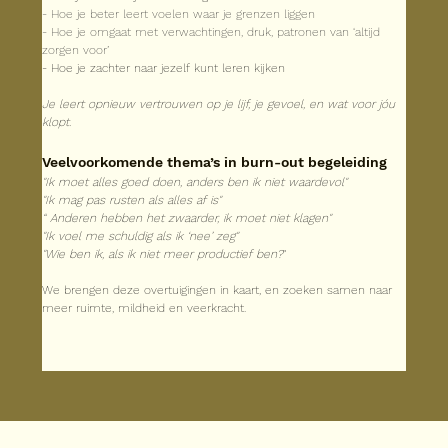
- Hoe je beter leert voelen waar je grenzen liggen
- Hoe je omgaat met verwachtingen, druk, patronen van ‘altijd 
zorgen voor’
- Hoe je zachter naar jezelf kunt leren kijken
Je leert opnieuw vertrouwen op je lijf, je gevoel, en wat voor jóu 
klopt.
Veelvoorkomende thema’s in burn-out begeleiding
"Ik moet alles goed doen, anders ben ik niet waardevol"
"Ik mag pas rusten als alles af is"
“ Anderen hebben het zwaarder, ik moet niet klagen"
"Ik voel me schuldig als ik ‘nee’ zeg"
"Wie ben ik, als ik niet meer productief ben?
"
We brengen deze overtuigingen in kaart, en zoeken samen naar 
meer ruimte, mildheid en veerkracht.