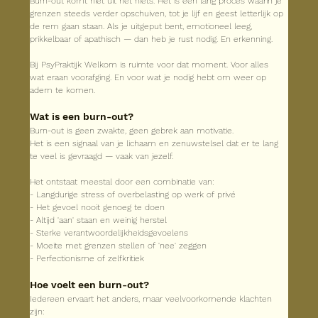
Burn-out komt niet uit het niets. Het is een lang proces waarin je 
grenzen steeds verder opschuiven, tot je lijf en geest letterlijk op 
de rem gaan staan. Als je uitgeput bent, emotioneel leeg, 
prikkelbaar of apathisch — dan heb je rust nodig. En erkenning.
Bij PsyPraktijk Welkom is ruimte voor dat moment. Voor alles 
wat eraan voorafging. En voor wat je nodig hebt om weer op 
adem te komen.
Wat is een burn-out?
Burn-out is geen zwakte, geen gebrek aan motivatie.
Het is een signaal van je lichaam en zenuwstelsel dat er te lang 
te veel is gevraagd — vaak van jezelf.
Het ontstaat meestal door een combinatie van:
- Langdurige stress of overbelasting op werk of privé
- Het gevoel nooit genoeg te doen
- Altijd 'aan' staan en weinig herstel
- Sterke verantwoordelijkheidsgevoelens
- Moeite met grenzen stellen of 'nee' zeggen
- Perfectionisme of zelfkritiek
Hoe voelt een burn-out?
Iedereen ervaart het anders, maar veelvoorkomende klachten 
zijn: