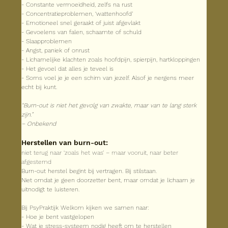
- Constante vermoeidheid, zelfs na rust
- Concentratieproblemen, ‘wattenhoofd’
- Emotioneel snel geraakt of juist afgevlakt
- Gevoelens van falen, schaamte of schuld
- Slaapproblemen
- Angst, paniek of onrust
- Lichamelijke klachten zoals hoofdpijn, spierpijn, hartkloppingen
- Het gevoel dat alles je teveel is
- Soms voel je je een schim van jezelf. Alsof je nergens meer 
echt bij kunt.
“Burn-out is niet het gevolg van zwakte, maar van te lang sterk 
zijn.”
– Onbekend
Herstellen van burn-out:
niet terug naar ‘zoals het was’ – maar vooruit, naar beter 
afgestemd
Burn-out herstel begint bij vertragen. Bij stilstaan.
Niet omdat je geen doorzetter bent, maar omdat je lichaam je 
uitnodigt te luisteren.
Bij PsyPraktijk Welkom kijken we samen naar:
- Hoe je bent vastgelopen
- Wat je stress-systeem nodig heeft om te herstellen