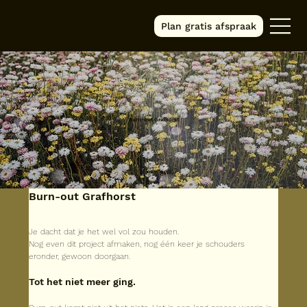
Plan gratis afspraak
Burn-out Grafhorst
Burn-out Grafhorst
Je dacht dat je het wel vol zou houden.
Nog even dit project afmaken, nog één keer je schouders 
eronder, gewoon doorgaan.
Tot het niet meer ging.