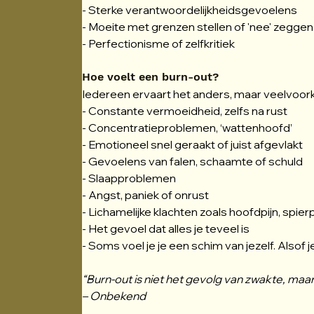
- Sterke verantwoordelijkheidsgevoelens
- Moeite met grenzen stellen of 'nee' zeggen
- Perfectionisme of zelfkritiek
Hoe voelt een burn-out?
Iedereen ervaart het anders, maar veelvoork
- Constante vermoeidheid, zelfs na rust
- Concentratieproblemen, ‘wattenhoofd’
- Emotioneel snel geraakt of juist afgevlakt
- Gevoelens van falen, schaamte of schuld
- Slaapproblemen
- Angst, paniek of onrust
- Lichamelijke klachten zoals hoofdpijn, spier
- Het gevoel dat alles je teveel is
- Soms voel je je een schim van jezelf. Alsof 
“Burn-out is niet het gevolg van zwakte, maar v
– Onbekend