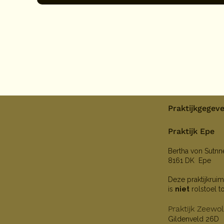
Praktijkgegev
Praktijk Epe
Bertha von Sutn
8161 DK Epe
Deze praktijkruim
is
niet
rolstoel t
Praktijk Zeewo
Gildenveld 26D