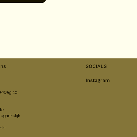
ens
SOCIALS
Instagram
nerweg 10
te
oegankelijk
lde