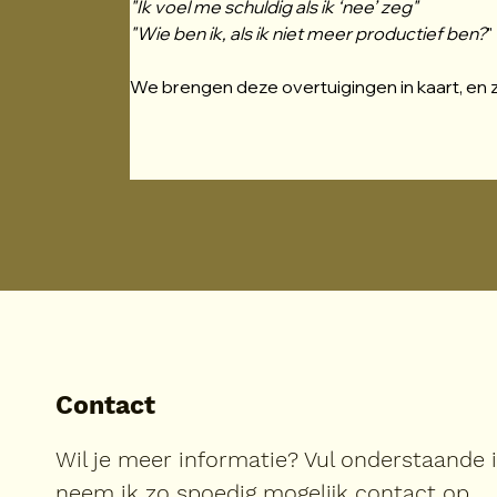
"Ik voel me schuldig als ik ‘nee’ zeg"
"Wie ben ik, als ik niet meer productief ben?
"
We brengen deze overtuigingen in kaart, en 
Contact
Wil je meer informatie? Vul onderstaande 
neem ik zo spoedig mogelijk contact op.