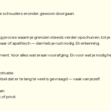
 je schouders eronder, gewoon doorgaan.
ang proces waarin je grenzen steeds verder opschuiven, tot je li
lbaar of apathisch — dan heb je rust nodig. En erkenning.
oment. Voor alles wat eraan voorafging. En voor wat je nodi
tivatie.
sel dat er te lang te veel is gevraagd — vaak van jezelf.
an:
 of privé