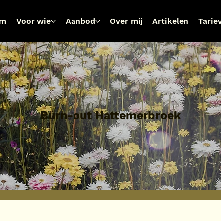
om
Voor wie
Aanbod
Over mij
Artikelen
Tarie
Burn-out Hattemerbroek