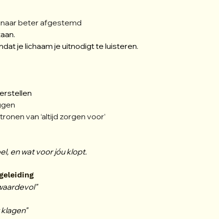
t, naar beter afgestemd
taan.
t je lichaam je uitnodigt te luisteren.
erstellen
iggen
ronen van ‘altijd zorgen voor’
el, en wat voor jóu klopt.
geleiding
 waardevol"
 klagen"