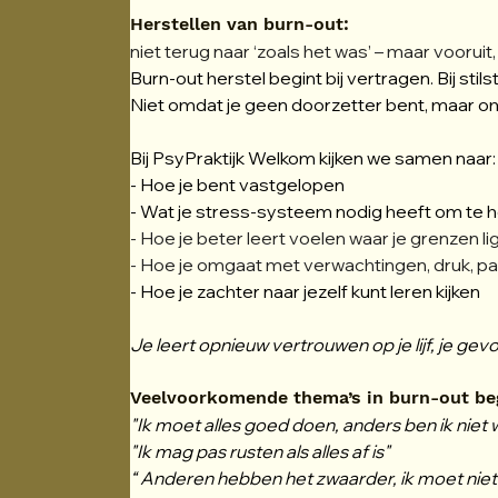
Herstellen van burn-out:
niet terug naar ‘zoals het was’ – maar voorui
Burn-out herstel begint bij vertragen. Bij stils
Niet omdat je geen doorzetter bent, maar omda
Bij PsyPraktijk Welkom kijken we samen naar:
- Hoe je bent vastgelopen
- Wat je stress-systeem nodig heeft om te h
- Hoe je beter leert voelen waar je grenzen l
- Hoe je omgaat met verwachtingen, druk, pat
- Hoe je zachter naar jezelf kunt leren kijken
Je leert opnieuw vertrouwen op je lijf, je gevo
Veelvoorkomende thema’s in burn-out be
"Ik moet alles goed doen, anders ben ik niet
"Ik mag pas rusten als alles af is"
“ Anderen hebben het zwaarder, ik moet niet