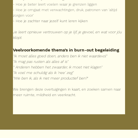
- Hoe je beter leert voelen waar je grenzen liggen
- Hoe je omgaat met verwachtingen, druk, patronen van ‘altijd 
zorgen voor’
- Hoe je zachter naar jezelf kunt leren kijken
Je leert opnieuw vertrouwen op je lijf, je gevoel, en wat voor jóu 
klopt.
Veelvoorkomende thema’s in burn-out begeleiding
"Ik moet alles goed doen, anders ben ik niet waardevol"
"Ik mag pas rusten als alles af is"
“ Anderen hebben het zwaarder, ik moet niet klagen"
"Ik voel me schuldig als ik ‘nee’ zeg"
"Wie ben ik, als ik niet meer productief ben?
"
We brengen deze overtuigingen in kaart, en zoeken samen naar 
meer ruimte, mildheid en veerkracht.