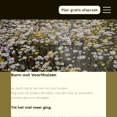
Plan gratis afspraak
Burn-out Voorthuizen
Burn-out Voorthuizen
Je dacht dat je het wel vol zou houden.
Nog even dit project afmaken, nog één keer je schouders 
eronder, gewoon doorgaan.
Tot het niet meer ging.