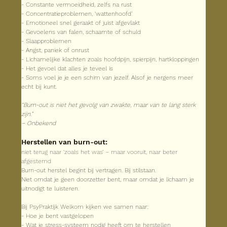
- Constante vermoeidheid, zelfs na rust
- Concentratieproblemen, ‘wattenhoofd’
- Emotioneel snel geraakt of juist afgevlakt
- Gevoelens van falen, schaamte of schuld
- Slaapproblemen
- Angst, paniek of onrust
- Lichamelijke klachten zoals hoofdpijn, spierpijn, hartkloppingen
- Het gevoel dat alles je teveel is
- Soms voel je je een schim van jezelf. Alsof je nergens meer 
echt bij kunt.
“Burn-out is niet het gevolg van zwakte, maar van te lang sterk 
zijn.”
– Onbekend
Herstellen van burn-out:
niet terug naar ‘zoals het was’ – maar vooruit, naar beter 
afgestemd
Burn-out herstel begint bij vertragen. Bij stilstaan.
Niet omdat je geen doorzetter bent, maar omdat je lichaam je 
uitnodigt te luisteren.
Bij PsyPraktijk Welkom kijken we samen naar:
- Hoe je bent vastgelopen
- Wat je stress-systeem nodig heeft om te herstellen