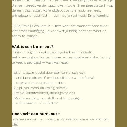
Burn-out komt niet uit het niets. Het is een lang proces waarin je 
grenzen steeds verder opschuiven, tot je lijf en geest letterlijk op 
de rem gaan staan. Als je uitgeput bent, emotioneel leeg, 
prikkelbaar of apathisch — dan heb je rust nodig. En erkenning.
Bij PsyPraktijk Welkom is ruimte voor dat moment. Voor alles 
wat eraan voorafging. En voor wat je nodig hebt om weer op 
adem te komen.
Wat is een burn-out?
Burn-out is geen zwakte, geen gebrek aan motivatie.
Het is een signaal van je lichaam en zenuwstelsel dat er te lang 
te veel is gevraagd — vaak van jezelf.
Het ontstaat meestal door een combinatie van:
- Langdurige stress of overbelasting op werk of privé
- Het gevoel nooit genoeg te doen
- Altijd 'aan' staan en weinig herstel
- Sterke verantwoordelijkheidsgevoelens
- Moeite met grenzen stellen of 'nee' zeggen
- Perfectionisme of zelfkritiek
Hoe voelt een burn-out?
Iedereen ervaart het anders, maar veelvoorkomende klachten 
zijn: