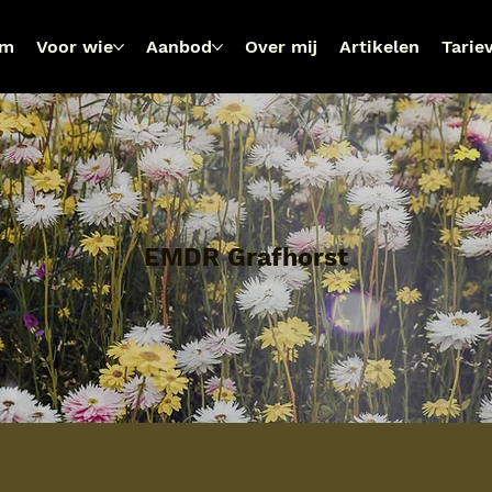
om
Voor wie
Aanbod
Over mij
Artikelen
Tarie
EMDR Grafhorst