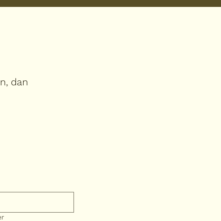
in, dan
er