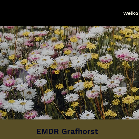
Welk
EMDR
 Grafhorst