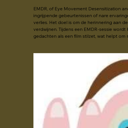
EMDR, of Eye Movement Desensitization and 
ingrijpende gebeurtenissen of nare ervaringe
verlies. Het doel is om de herinnering aan d
verdwijnen. Tijdens een EMDR-sessie wordt h
gedachten als een film stilzet, wat helpt om