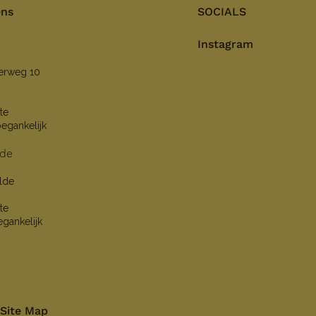
ens
SOCIALS
Instagram
nerweg 10
te
oegankelijk
lde
lde
te
egankelijk
Site Map