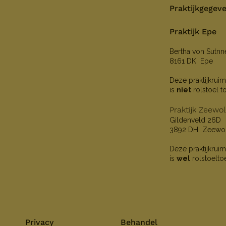
Praktijkgegev
Praktijk Epe
Bertha von Sutn
8161 DK Epe
Deze praktijkruim
is
niet
rolstoel t
Praktijk Zeewo
Gildenveld 26D
3892 DH Zeewo
Deze praktijkruim
is
wel
rolstoelto
Privacy
Behandel