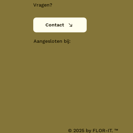
Vragen?
Contact
Aangesloten bij:
© 2025 by FLOR-IT.
™