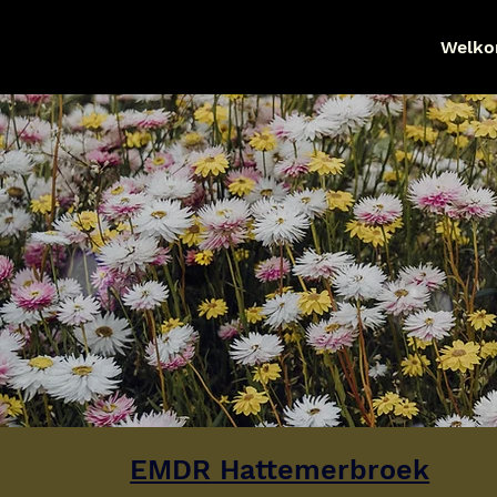
Welk
EMDR
 Hattemerbroek