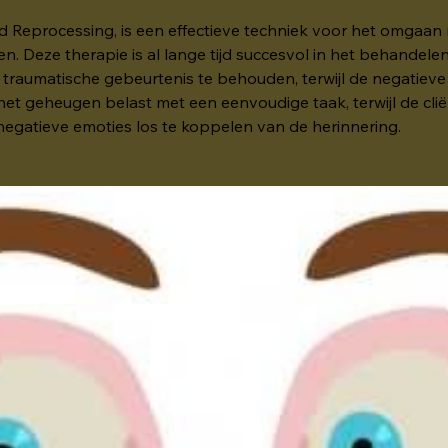
Reprocessing, is een effectieve techniek voor het omgaan m
n. Deze therapie is al lange tijd succesvol in het behandele
e traumatische gebeurtenis te behouden, terwijl de negatieve
et geheugen belast met een eenvoudige taak, terwijl de clië
 negatieve emoties los te koppelen van de herinnering.