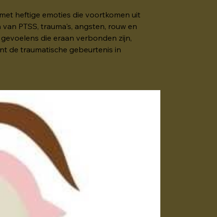
et heftige emoties die voortkomen uit 
n van PTSS, trauma's, angsten, rouw en 
 gevoelens die eraan verbonden zijn, 
nt de traumatische gebeurtenis in 