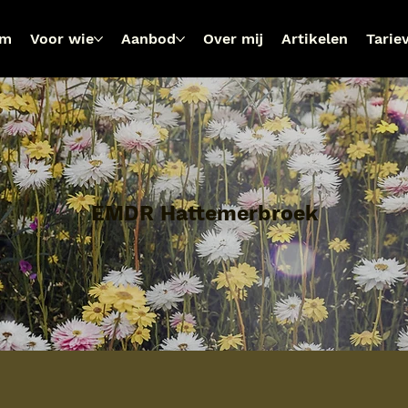
om
Voor wie
Aanbod
Over mij
Artikelen
Tarie
EMDR Hattemerbroek