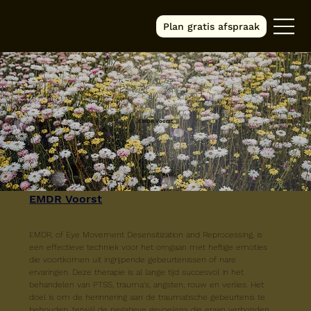
Plan gratis afspraak
EMDR Voorst
EMDR
 Voorst
EMDR, of Eye Movement Desensitization and Reprocessing, is 
een effectieve techniek voor het omgaan met heftige emoties 
die voortkomen uit ingrijpende gebeurtenissen of nare 
ervaringen. Deze therapie is al lange tijd succesvol in het 
behandelen van PTSS, trauma's, angsten, rouw en verlies. Het 
doel is om de herinnering aan de traumatische gebeurtenis te 
behouden, terwijl de negatieve gevoelens die eraan verbonden 