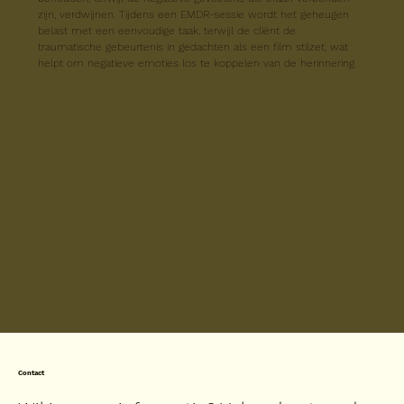
zijn, verdwijnen. Tijdens een EMDR-sessie wordt het geheugen 
belast met een eenvoudige taak, terwijl de cliënt de 
traumatische gebeurtenis in gedachten als een film stilzet, wat 
helpt om negatieve emoties los te koppelen van de herinnering.
Contact