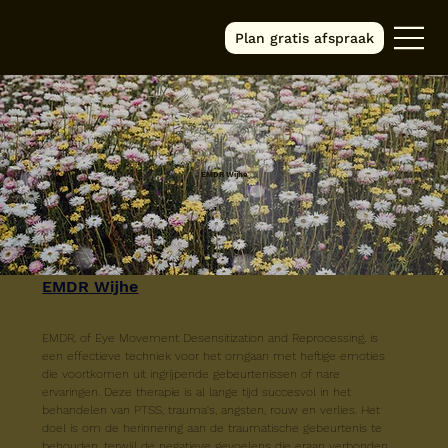
Plan gratis afspraak
EMDR Wijhe
EMDR
 Wijhe
EMDR, of Eye Movement Desensitization and Reprocessing, is 
een effectieve techniek voor het omgaan met heftige emoties 
die voortkomen uit ingrijpende gebeurtenissen of nare 
ervaringen. Deze therapie is al lange tijd succesvol in het 
behandelen van PTSS, trauma's, angsten, rouw en verlies. Het 
doel is om de herinnering aan de traumatische gebeurtenis te 
behouden, terwijl de negatieve gevoelens die eraan verbonden 