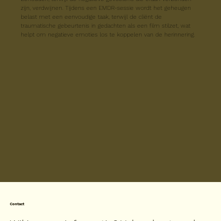
zijn, verdwijnen. Tijdens een EMDR-sessie wordt het geheugen 
belast met een eenvoudige taak, terwijl de cliënt de 
traumatische gebeurtenis in gedachten als een film stilzet, wat 
helpt om negatieve emoties los te koppelen van de herinnering.
Contact