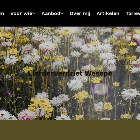
om
Voor wie
Aanbod
Over mij
Artikelen
Tarie
Liefdesverdriet Wesepe