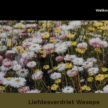
Welk
Liefdesverdriet Wesepe