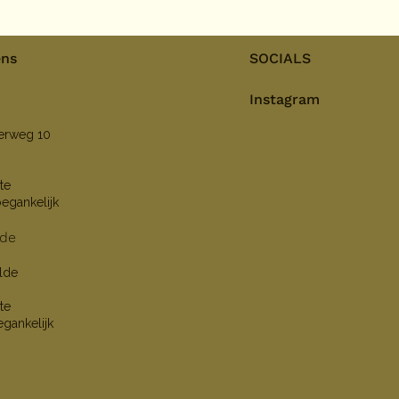
ens
SOCIALS
Instagram
nerweg 10
te
oegankelijk
lde
lde
te
egankelijk