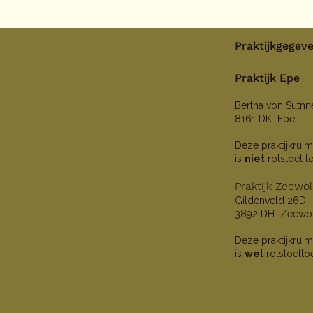
Praktijkgegev
Praktijk Epe
Bertha von Sutn
8161 DK Epe
Deze praktijkruim
is
niet
rolstoel t
Praktijk Zeewo
Gildenveld 26D
3892 DH Zeewo
Deze praktijkruim
is
wel
rolstoelto