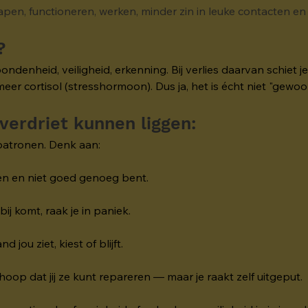
lapen, functioneren, werken, minder zin in leuke contacten en /
?
ndenheid, veiligheid, erkenning. Bij verlies daarvan schiet 
 cortisol (stresshormoon). Dus ja, het is écht niet "gewoon
verdriet kunnen liggen:
patronen. Denk aan:
ten en niet goed genoeg bent.
ij komt, raak je in paniek.
jou ziet, kiest of blijft.
hoop dat jij ze kunt repareren — maar je raakt zelf uitgeput.