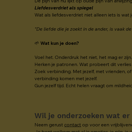
De pijn van nu lijkt op oude pijn van afwijzin
Liefdesverdriet als spiegel
Wat als liefdesverdriet niet alleen iets is wat
"De liefde die je zoekt in de ander, is vaak de 
🌱 
Wat kun je doen?
Voel het. Onderdruk het niet, het mag er zijn
Herken je patronen. Wat probeert dit verlies 
Zoek verbinding. Met jezelf, met vrienden, of
verbinding komen met jezelf. 
Gun jezelf tijd. Echt helen vraagt om mildhei
Wil je onderzoeken wat er
Neem gerust 
contact
 op voor een vrijblijv
Je bent welkom met al je emoties, je pijn, je 