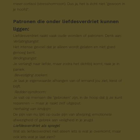
meer cortisol (stresshormoon). Dus ja, het is écht niet "gewoon in 
je hoofd”.
Patronen die onder liefdesverdriet kunnen 
liggen:
Liefdesverdriet raakt vaak oude wonden of patronen. Denk aan:
Verlatingsangst:
Het intense gevoel dat je alleen wordt gelaten en niet goed 
genoeg bent.
Bindingsangst:
Je verlangt naar liefde, maar zodra het dichtbij komt, raak je in 
paniek.
 Bevestiging zoeken:
Je laat je eigenwaarde afhangen van of iemand jou ziet, kiest of 
blijft.
Redder-syndroom:
Je valt op mensen die "gebroken" zijn, in de hoop dat jij ze kunt 
repareren — maar je raakt zelf uitgeput.
Herhaling van kindpijn:
De pijn van nu lijkt op oude pijn van afwijzing, emotionele 
afwezigheid of gebrek aan veiligheid in je jeugd.
Liefdesverdriet als spiegel
Wat als liefdesverdriet niet alleen iets is wat je overkomt, maar 
ook iets wat je laat zien?