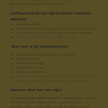
gevoel dat je dacht gevonden te hebben.
Liefdesverdriet kan bijvoorbeeld ontstaan 
wanneer:
Een relatie uitgaat
Iemand waarin je veel hebt geïnvesteerd, jou niet (meer) wil
Je verliefd bent op iemand die jouw gevoelens niet deelt
Wanneer je iemand mist die er niet meer is.
Wat voel je bij liefdesverdriet
Een gebroken hart (letterlijk pijn op de borst)
Verdriet, huilbuien
Boosheid of frustratie
Schuldgevoel of spijt
Leegte of zinloosheid
Moeite met eten (te veel of te weinig), slapen, functioneren, 
werken, minder zin in leuke contacten en /of activiteiten.
Waarom doet het zo’n pijn?
Liefde raakt diepgewortelde behoeftes: verbondenheid, veiligheid, 
erkenning. Bij verlies daarvan schiet je systeem in stress. Je 
hersenen maken minder dopamine aan (gelukshormoon) en 