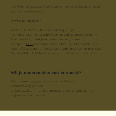
"De liefde die je zoekt in de ander, is vaak de liefde die je jezelf 
nog niet durft te geven."
🌱 
Wat kun je doen?
Voel het. Onderdruk het niet, het mag er zijn.
Herken je patronen. Wat probeert dit verlies jou te vertellen?
Zoek verbinding. Met jezelf, met vrienden, of een 
therapeut. 
EFT 
voor individuen helpt jou bij het verwerken van 
jouw liefdesverdriet en het weer in verbinding komen met jezelf. 
Gun jezelf tijd. Echt helen vraagt om mildheid en zachtheid.
Wil je onderzoeken wat er speelt?
Neem gerust 
contact
 op voor een vrijblijvend 
kennismakingsgesprek.
Je bent welkom met al je emoties, je pijn, je verlangen, je 
angsten en jouw verhaal.