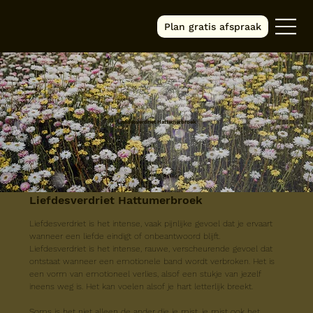
Plan gratis afspraak
Liefdesverdriet Hattemerbroek
Liefdesverdriet Hattumerbroek
Liefdesverdriet is het intense, vaak pijnlijke gevoel dat je ervaart 
wanneer een liefde eindigt of onbeantwoord blijft.
Liefdesverdriet is het intense, rauwe, verscheurende gevoel dat 
ontstaat wanneer een emotionele band wordt verbroken. Het is 
een vorm van emotioneel verlies, alsof een stukje van jezelf 
ineens weg is. Het kan voelen alsof je hart letterlijk breekt.
Soms is het niet alleen de ander die je mist, je mist ook het 