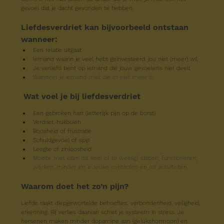
gevoel dat je dacht gevonden te hebben.
Liefdesverdriet kan bijvoorbeeld ontstaan 
wanneer:
Een relatie uitgaat
Iemand waarin je veel hebt geïnvesteerd, jou niet (meer) wil
Je verliefd bent op iemand die jouw gevoelens niet deelt
Wanneer je iemand mist die er niet meer is.
Wat voel je bij liefdesverdriet
Een gebroken hart (letterlijk pijn op de borst)
Verdriet, huilbuien
Boosheid of frustratie
Schuldgevoel of spijt
Leegte of zinloosheid
Moeite met eten (te veel of te weinig), slapen, functioneren, 
werken, minder zin in leuke contacten en /of activiteiten.
Waarom doet het zo’n pijn?
Liefde raakt diepgewortelde behoeftes: verbondenheid, veiligheid, 
erkenning. Bij verlies daarvan schiet je systeem in stress. Je 
hersenen maken minder dopamine aan (gelukshormoon) en 