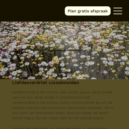
Plan gratis afspraak
Liefdesverdriet IJsselmuiden
Liefdesverdriet IJsselmuiden
Liefdesverdriet is het intense, vaak pijnlijke gevoel dat je ervaart 
wanneer een liefde eindigt of onbeantwoord blijft.
Liefdesverdriet is het intense, rauwe, verscheurende gevoel dat 
ontstaat wanneer een emotionele band wordt verbroken. Het is 
een vorm van emotioneel verlies, alsof een stukje van jezelf 
ineens weg is. Het kan voelen alsof je hart letterlijk breekt.
Soms is het niet alleen de ander die je mist, je mist ook het 