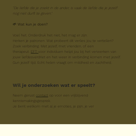
"De liefde die je zoekt in de ander, is vaak de liefde die je jezelf 
nog niet durft te geven."
🌱 
Wat kun je doen?
Voel het. Onderdruk het niet, het mag er zijn.
Herken je patronen. Wat probeert dit verlies jou te vertellen?
Zoek verbinding. Met jezelf, met vrienden, of een 
therapeut. 
EFT 
voor individuen helpt jou bij het verwerken van 
jouw liefdesverdriet en het weer in verbinding komen met jezelf. 
Gun jezelf tijd. Echt helen vraagt om mildheid en zachtheid.
Wil je onderzoeken wat er speelt?
Neem gerust 
contact
 op voor een vrijblijvend 
kennismakingsgesprek.
Je bent welkom met al je emoties, je pijn, je ver