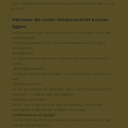
meer cortisol (stresshormoon). Dus ja, het is écht niet "gewoon in 
je hoofd”.
Patronen die onder liefdesverdriet kunnen 
liggen:
Liefdesverdriet raakt vaak oude wonden of patronen. Denk aan:
Verlatingsangst:
Het intense gevoel dat je alleen wordt gelaten en niet goed 
genoeg bent.
Bindingsangst:
Je verlangt naar liefde, maar zodra het dichtbij komt, raak je in 
paniek.
 Bevestiging zoeken:
Je laat je eigenwaarde afhangen van of iemand jou ziet, kiest of 
blijft.
Redder-syndroom:
Je valt op mensen die "gebroken" zijn, in de hoop dat jij ze kunt 
repareren — maar je raakt zelf uitgeput.
Herhaling van kindpijn:
De pijn van nu lijkt op oude pijn van afwijzing, emotionele 
afwezigheid of gebrek aan veiligheid in je jeugd.
Liefdesverdriet als spiegel
Wat als liefdesverdriet niet alleen iets is wat je overkomt, maar 
ook iets wat je laat zien?