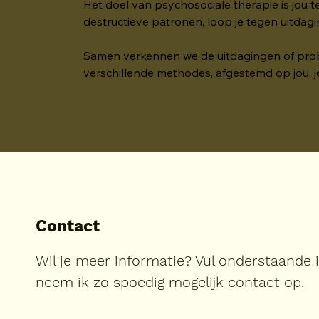
Het doel van psychosociale therapie is jou t
destructieve patronen, loop je tegen uitdag
Samen verkennen we de uitdagingen of proble
verschillende methodes, afgestemd op jou, 
Contact
Wil je meer informatie? Vul onderstaande 
neem ik zo spoedig mogelijk contact op.