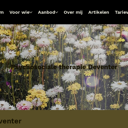
om
Voor wie
Aanbod
Over mij
Artikelen
Tarie
Psychosociale therapie Deventer
venter