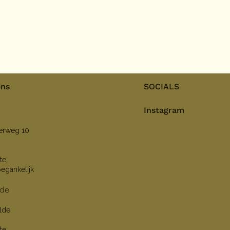
ens
SOCIALS
Instagram
nerweg 10
te
oegankelijk
lde
lde
te