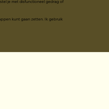
stel je met disfunctioneel gedrag of 
appen kunt gaan zetten. Ik gebruik 