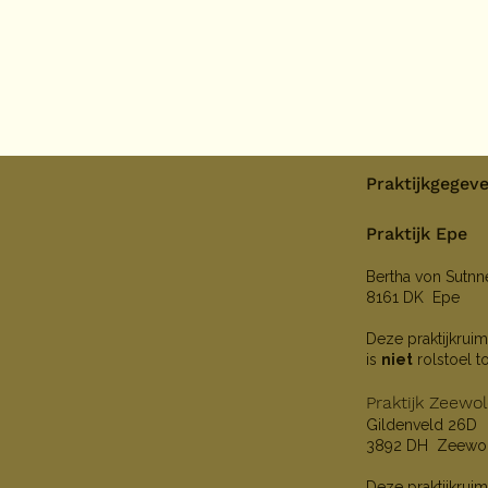
Praktijkgegev
Praktijk Epe
Bertha von Sutn
8161 DK Epe
Deze praktijkruim
is
niet
rolstoel t
Praktijk Zeewo
Gildenveld 26D
3892 DH Zeewo
Deze praktijkruim