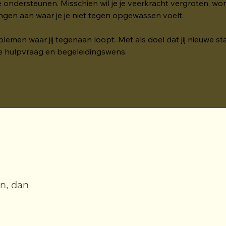
e ondersteunen. Misschien wil je je veerkracht vergroten, wor
ingen aan waar je je niet tegen opgewassen voelt.
men waar jij tegenaan loopt. Met als doel dat jij nieuwe st
je hulpvraag en begeleidingswens. 
in, dan