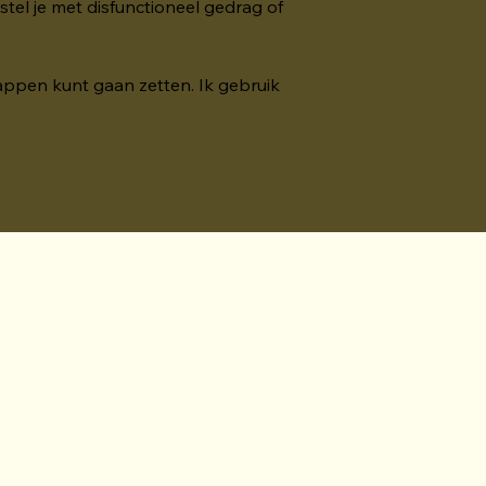
stel je met disfunctioneel gedrag of 
appen kunt gaan zetten. Ik gebruik 