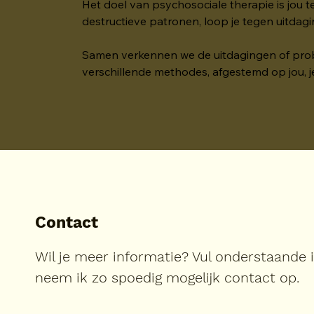
Het doel van psychosociale therapie is jou t
destructieve patronen, loop je tegen uitdag
Samen verkennen we de uitdagingen of proble
verschillende methodes, afgestemd op jou, 
Contact
Wil je meer informatie? Vul onderstaande 
neem ik zo spoedig mogelijk contact op.