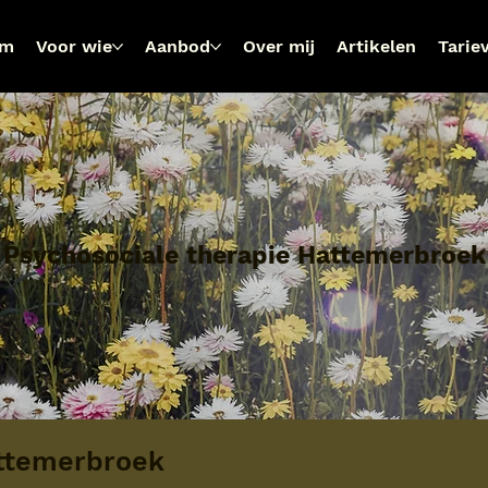
om
Voor wie
Aanbod
Over mij
Artikelen
Tarie
Psychosociale therapie Hattemerbroek
attemerbroek