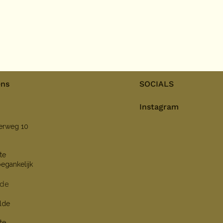
ens
SOCIALS
Instagram
nerweg 10
te
oegankelijk
lde
lde
te