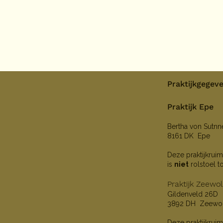
Praktijkgegev
Praktijk Epe
Bertha von Sutn
8161 DK Epe
Deze praktijkruim
is
niet
rolstoel t
Praktijk Zeewo
Gildenveld 26D
3892 DH Zeewo
Deze praktijkruim