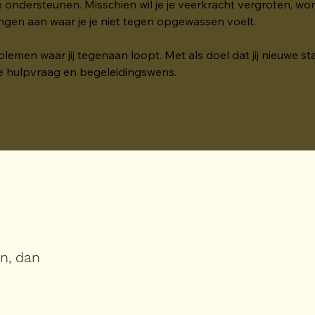
e ondersteunen. Misschien wil je je veerkracht vergroten, wor
ingen aan waar je je niet tegen opgewassen voelt.
men waar jij tegenaan loopt. Met als doel dat jij nieuwe st
je hulpvraag en begeleidingswens. 
in, dan