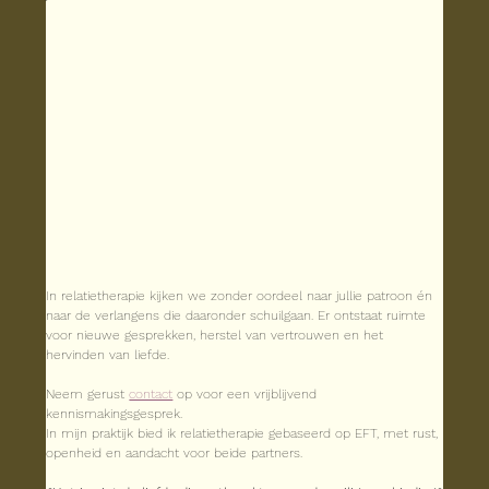
In relatietherapie kijken we zonder oordeel naar jullie patroon én 
naar de verlangens die daaronder schuilgaan. Er ontstaat ruimte 
voor nieuwe gesprekken, herstel van vertrouwen en het 
hervinden van liefde.
Neem gerust 
contact
 op voor een vrijblijvend 
kennismakingsgesprek.
In mijn praktijk bied ik relatietherapie gebaseerd op EFT, met rust, 
openheid en aandacht voor beide partners.