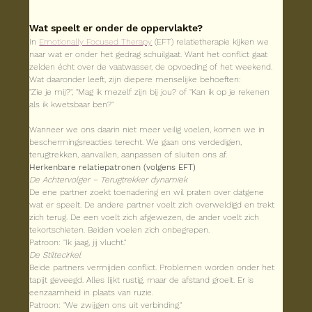
Wat speelt er onder de oppervlakte?
In 
Emotionally Focused Therapy
 (EFT) relatietherapie kijken we 
naar wat er onder het gedrag schuilgaat. Want het conflict gaat 
zelden écht over de vaatwasser, de opvoeding of het weekend. 
Wat daaronder leeft, zijn diepere menselijke behoeften:
"Zie je mij?", "Mag ik mezelf zijn bij jou? of "Kan ik op je rekenen 
als ik kwetsbaar ben?"
Wanneer we ons daarin niet meer veilig voelen, komen we in 
beschermingsreacties terecht. We gaan ons verdedigen, 
terugtrekken, aanvallen, aanpassen of sluiten ons af.
Herkenbare relatiepatronen (volgens EFT)
De Achtervolger – Terugtrekker dynamiek
De ene partner zoekt toenadering en wil praten over datgene 
wat er speelt. De andere partner voelt zich overweldigd en trekt 
zich terug. De een voelt zich afgewezen, de ander voelt zich 
tekortschieten. Beiden voelen zich onbegrepen.
Patroon: "Ik jaag, jij vlucht."
De Stiltecirkel
Beide partners vermijden conflict. Problemen worden onder het 
tapijt geveegd. Alles lijkt rustig, maar de afstand groeit. Er is 
eenzaamheid in plaats van ruzie.
Patroon: "We zwijgen ons uit verbinding."