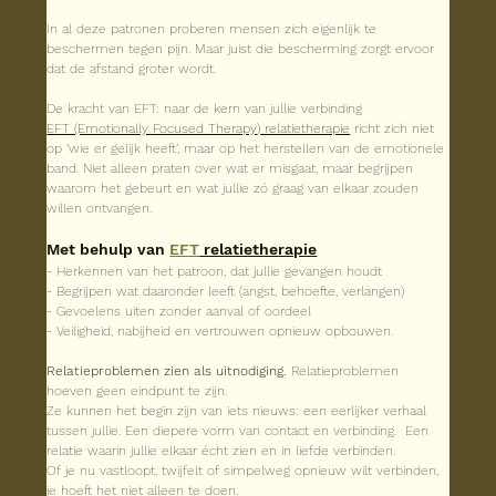
In al deze patronen proberen mensen zich eigenlijk te 
beschermen tegen pijn. Maar juist die bescherming zorgt ervoor 
dat de afstand groter wordt.
De kracht van EFT: naar de kern van jullie verbinding
EFT (Emotionally Focused Therapy
) relatietherapie
 richt zich niet 
op ‘wie er gelijk heeft’, maar op het herstellen van de emotionele 
band. Niet alleen praten over wat er misgaat, maar begrijpen 
waarom het gebeurt en wat jullie zó graag van elkaar zouden 
willen ontvangen.
Met behulp van 
EFT
 relatietherapie
- Herkennen van het patroon, dat jullie gevangen houdt
- Begrijpen wat daaronder leeft (angst, behoefte, verlangen)
- Gevoelens uiten zonder aanval of oordeel
- Veiligheid, nabijheid en vertrouwen opnieuw opbouwen.
Relatieproblemen zien als uitnodiging. 
Relatieproblemen 
hoeven geen eindpunt te zijn.
Ze kunnen het begin zijn van iets nieuws: een eerlijker verhaal 
tussen jullie. Een diepere vorm van contact en verbinding.  Een 
relatie waarin jullie elkaar écht zien en in liefde verbinden.
Of je nu vastloopt, twijfelt of simpelweg opnieuw wilt verbinden, 
je hoeft het niet alleen te doen.