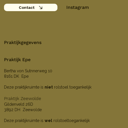
Instagram
Contact
Praktijkgegevens
Praktijk Epe
Bertha von Sutnnerweg 10
8161 DK Epe
Deze praktijkruimte is
niet
rolstoel toegankelijk
Praktijk Zeewolde
Gildenveld 26D
3892 DH Zeewolde
Deze praktijkruimte is
wel
rolstoeltoegankelijk