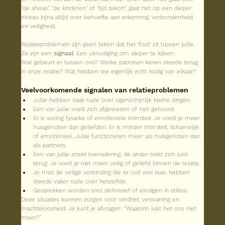
"de afwas", "de kinderen" of "tijd tekort", gaat het op een dieper 
niveau bijna altijd over behoefte aan erkenning, verbondenheid 
en veiligheid.
Relatieproblemen zijn geen teken dat het 'fout' zit tussen jullie.
Ze zijn een 
signaal
. Een uitnodiging om dieper te kijken:
Wat gebeurt er tussen ons? Welke patronen keren steeds terug 
in onze relatie? Wat hebben we eigenlijk echt nodig van elkaar? 
Veelvoorkomende signalen van relatieproblemen
Jullie hebben vaak ruzie over ogenschijnlijk kleine dingen.
Een van jullie voelt zich afgewezen of niet gehoord.
Er is weinig fysieke of emotionele intimiteit. Je voelt je meer 
huisgenoten dan geliefden. Er is minder intimiteit, lichamelijk 
of emotioneel. Jullie functioneren meer als huisgenoten dan 
als partners.
Een van jullie zoekt toenadering, de ander trekt zich juist 
terug. Je voelt je niet meer veilig of geliefd binnen de relatie. 
Je mist de veilige verbinding die er ooit wel was. hebben 
steeds vaker ruzie over hetzelfde.
Gesprekken worden snel defensief of eindigen in stiltes. 
Deze situaties kunnen zorgen voor verdriet, verwarring en 
machteloosheid. Je kunt je afvragen: “Waarom lukt het ons niet 
meer?”