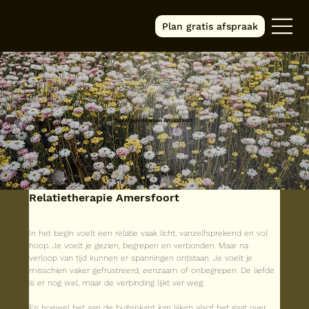
Plan gratis afspraak
Relatieproblemen Amersfoort
Relatietherapie Amersfoort
In het begin voelt een relatie vaak licht, vanzelfsprekend en vol 
hoop. Je voelt je gezien, begrepen en verbonden. Maar na 
verloop van tijd kunnen er spanningen ontstaan. Je voelt je 
misschien vaker gefrustreerd, eenzaam of onbegrepen. De liefde 
is er nog wel, maar de verbinding lijkt ver weg.
En hoewel het aan de buitenkant kan lijken alsof het gaat over 