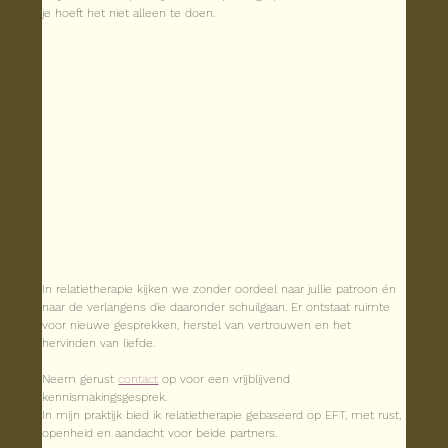
je hoeft het niet alleen te doen.
In relatietherapie kijken we zonder oordeel naar jullie patroon én 
naar de verlangens die daaronder schuilgaan. Er ontstaat ruimte 
voor nieuwe gesprekken, herstel van vertrouwen en het 
hervinden van liefde.
Neem gerust 
contact
 op voor een vrijblijvend 
kennismakingsgesprek.
In mijn praktijk bied ik relatietherapie gebaseerd op EFT, met rust, 
openheid en aandacht voor beide partners.