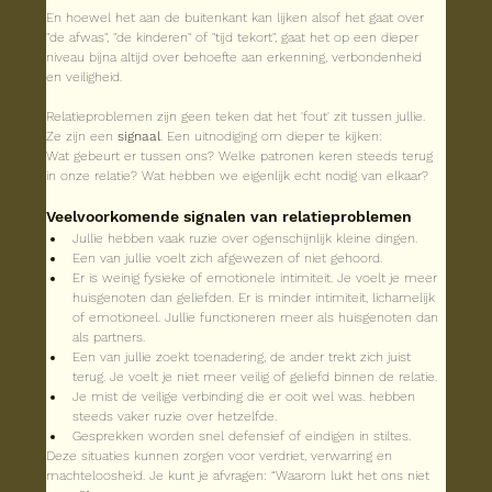
En hoewel het aan de buitenkant kan lijken alsof het gaat over 
"de afwas", "de kinderen" of "tijd tekort", gaat het op een dieper 
niveau bijna altijd over behoefte aan erkenning, verbondenheid 
en veiligheid.
Relatieproblemen zijn geen teken dat het 'fout' zit tussen jullie.
Ze zijn een 
signaal
. Een uitnodiging om dieper te kijken:
Wat gebeurt er tussen ons? Welke patronen keren steeds terug 
in onze relatie? Wat hebben we eigenlijk echt nodig van elkaar? 
Veelvoorkomende signalen van relatieproblemen
Jullie hebben vaak ruzie over ogenschijnlijk kleine dingen.
Een van jullie voelt zich afgewezen of niet gehoord.
Er is weinig fysieke of emotionele intimiteit. Je voelt je meer 
huisgenoten dan geliefden. Er is minder intimiteit, lichamelijk 
of emotioneel. Jullie functioneren meer als huisgenoten dan 
als partners.
Een van jullie zoekt toenadering, de ander trekt zich juist 
terug. Je voelt je niet meer veilig of geliefd binnen de relatie. 
Je mist de veilige verbinding die er ooit wel was. hebben 
steeds vaker ruzie over hetzelfde.
Gesprekken worden snel defensief of eindigen in stiltes. 
Deze situaties kunnen zorgen voor verdriet, verwarring en 
machteloosheid. Je kunt je afvragen: “Waarom lukt het ons niet 