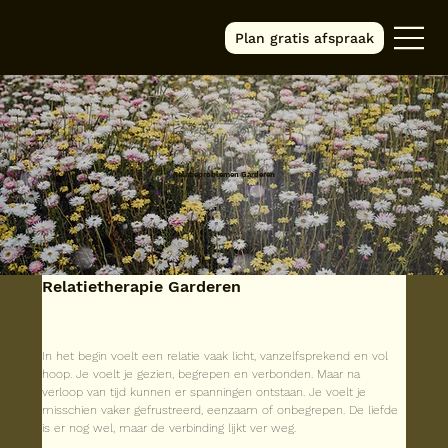
Plan gratis afspraak
Relatieproblemen Garderen
Relatietherapie Garderen
In het begin voelt een relatie vaak licht, vanzelfsprekend en vol 
hoop. Je voelt je gezien, begrepen en verbonden. Maar na 
verloop van tijd kunnen er spanningen ontstaan. Je voelt je 
misschien vaker gefrustreerd, eenzaam of onbegrepen. De liefde 
is er nog wel, maar de verbinding lijkt ver weg.