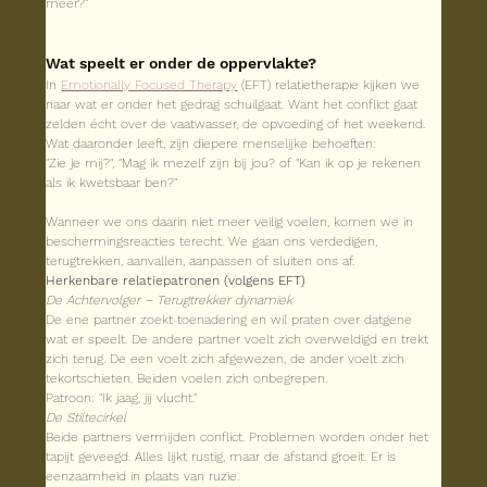
meer?”
Wat speelt er onder de oppervlakte?
In 
Emotionally Focused Therapy
 (EFT) relatietherapie kijken we 
naar wat er onder het gedrag schuilgaat. Want het conflict gaat 
zelden écht over de vaatwasser, de opvoeding of het weekend. 
Wat daaronder leeft, zijn diepere menselijke behoeften:
"Zie je mij?", "Mag ik mezelf zijn bij jou? of "Kan ik op je rekenen 
als ik kwetsbaar ben?"
Wanneer we ons daarin niet meer veilig voelen, komen we in 
beschermingsreacties terecht. We gaan ons verdedigen, 
terugtrekken, aanvallen, aanpassen of sluiten ons af.
Herkenbare relatiepatronen (volgens EFT)
De Achtervolger – Terugtrekker dynamiek
De ene partner zoekt toenadering en wil praten over datgene 
wat er speelt. De andere partner voelt zich overweldigd en trekt 
zich terug. De een voelt zich afgewezen, de ander voelt zich 
tekortschieten. Beiden voelen zich onbegrepen.
Patroon: "Ik jaag, jij vlucht."
De Stiltecirkel
Beide partners vermijden conflict. Problemen worden onder het 
tapijt geveegd. Alles lijkt rustig, maar de afstand groeit. Er is 
eenzaamheid in plaats van ruzie.