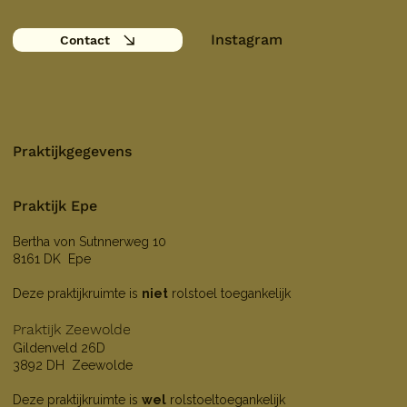
Instagram
Contact
Praktijkgegevens
Praktijk Epe
Bertha von Sutnnerweg 10
8161 DK Epe
Deze praktijkruimte is
niet
rolstoel toegankelijk
Praktijk Zeewolde
Gildenveld 26D
3892 DH Zeewolde
Deze praktijkruimte is
wel
rolstoeltoegankelijk