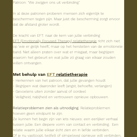
Patroon: "We zwijgen ons uit verbinding."
In al deze patronen proberen mensen zich eigenlijk te 
beschermen tegen pijn. Maar juist die bescherming zorgt ervoor 
dat de afstand groter wordt.
De kracht van EFT: naar de kern van jullie verbinding
EFT (Emotionally Focused Therapy
) relatietherapie
 richt zich niet 
op ‘wie er gelijk heeft’, maar op het herstellen van de emotionele 
band. Niet alleen praten over wat er misgaat, maar begrijpen 
waarom het gebeurt en wat jullie zó graag van elkaar zouden 
willen ontvangen.
Met behulp van 
EFT
 relatietherapie
- Herkennen van het patroon, dat jullie gevangen houdt
- Begrijpen wat daaronder leeft (angst, behoefte, verlangen)
- Gevoelens uiten zonder aanval of oordeel
- Veiligheid, nabijheid en vertrouwen opnieuw opbouwen.
Relatieproblemen zien als uitnodiging. 
Relatieproblemen 
hoeven geen eindpunt te zijn.
Ze kunnen het begin zijn van iets nieuws: een eerlijker verhaal 
tussen jullie. Een diepere vorm van contact en verbinding.  Een 
relatie waarin jullie elkaar écht zien en in liefde verbinden.
Of je nu vastloopt, twijfelt of simpelweg opnieuw wilt verbinden, 