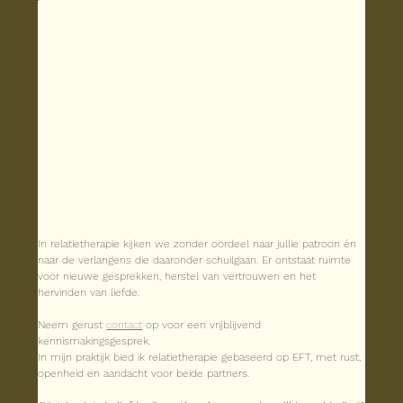
In relatietherapie kijken we zonder oordeel naar jullie patroon én 
naar de verlangens die daaronder schuilgaan. Er ontstaat ruimte 
voor nieuwe gesprekken, herstel van vertrouwen en het 
hervinden van liefde.
Neem gerust 
contact
 op voor een vrijblijvend 
kennismakingsgesprek.
In mijn praktijk bied ik relatietherapie gebaseerd op EFT, met rust, 
openheid en aandacht voor beide partners.