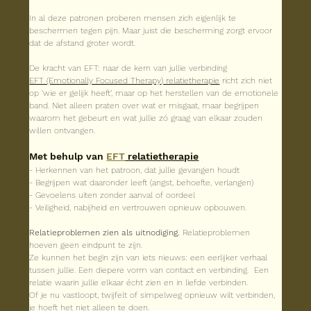
In al deze patronen proberen mensen zich eigenlijk te 
beschermen tegen pijn. Maar juist die bescherming zorgt ervoor 
dat de afstand groter wordt.
De kracht van EFT: naar de kern van jullie verbinding
EFT (Emotionally Focused Therapy
) relatietherapie
 richt zich niet 
op ‘wie er gelijk heeft’, maar op het herstellen van de emotionele 
band. Niet alleen praten over wat er misgaat, maar begrijpen 
waarom het gebeurt en wat jullie zó graag van elkaar zouden 
willen ontvangen.
Met behulp van 
EFT
 relatietherapie
- Herkennen van het patroon, dat jullie gevangen houdt
- Begrijpen wat daaronder leeft (angst, behoefte, verlangen)
- Gevoelens uiten zonder aanval of oordeel
- Veiligheid, nabijheid en vertrouwen opnieuw opbouwen.
Relatieproblemen zien als uitnodiging. 
Relatieproblemen 
hoeven geen eindpunt te zijn.
Ze kunnen het begin zijn van iets nieuws: een eerlijker verhaal 
tussen jullie. Een diepere vorm van contact en verbinding.  Een 
relatie waarin jullie elkaar écht zien en in liefde verbinden.
Of je nu vastloopt, twijfelt of simpelweg opnieuw wilt verbinden, 
je hoeft het niet alleen te doen.