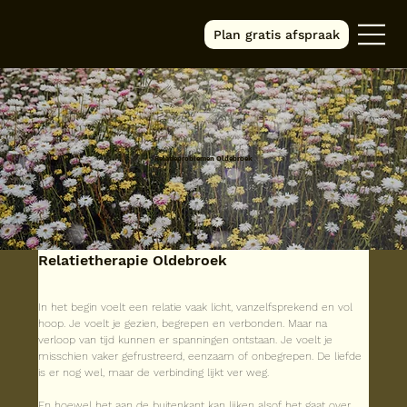
Plan gratis afspraak
Relatieproblemen Oldebroek
Relatietherapie Oldebroek
In het begin voelt een relatie vaak licht, vanzelfsprekend en vol 
hoop. Je voelt je gezien, begrepen en verbonden. Maar na 
verloop van tijd kunnen er spanningen ontstaan. Je voelt je 
misschien vaker gefrustreerd, eenzaam of onbegrepen. De liefde 
is er nog wel, maar de verbinding lijkt ver weg.
En hoewel het aan de buitenkant kan lijken alsof het gaat over 