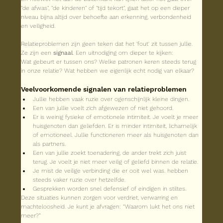
"de afwas", "de kinderen" of "tijd tekort", gaat het op een dieper 
niveau bijna altijd over behoefte aan erkenning, verbondenheid 
en veiligheid.
Relatieproblemen zijn geen teken dat het 'fout' zit tussen jullie.
Ze zijn een 
signaal
. Een uitnodiging om dieper te kijken:
Wat gebeurt er tussen ons? Welke patronen keren steeds terug 
in onze relatie? Wat hebben we eigenlijk echt nodig van elkaar? 
Veelvoorkomende signalen van relatieproblemen
Jullie hebben vaak ruzie over ogenschijnlijk kleine dingen.
Een van jullie voelt zich afgewezen of niet gehoord.
Er is weinig fysieke of emotionele intimiteit. Je voelt je meer 
huisgenoten dan geliefden. Er is minder intimiteit, lichamelijk 
of emotioneel. Jullie functioneren meer als huisgenoten dan 
als partners.
Een van jullie zoekt toenadering, de ander trekt zich juist 
terug. Je voelt je niet meer veilig of geliefd binnen de relatie. 
Je mist de veilige verbinding die er ooit wel was. hebben 
steeds vaker ruzie over hetzelfde.
Gesprekken worden snel defensief of eindigen in stiltes. 
Deze situaties kunnen zorgen voor verdriet, verwarring en 
machteloosheid. Je kunt je afvragen: “Waarom lukt het ons niet 
meer?”