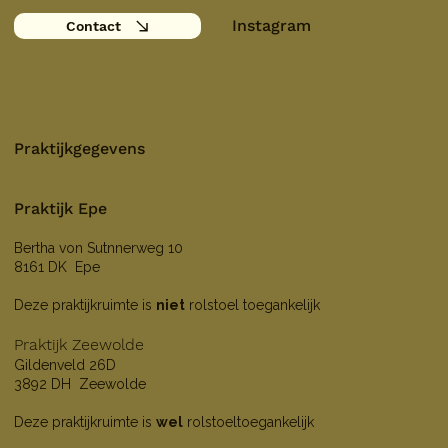
Instagram
Contact
Praktijkgegevens
Praktijk Epe
Bertha von Sutnnerweg 10
8161 DK Epe
Deze praktijkruimte is
niet
rolstoel toegankelijk
Praktijk Zeewolde
Gildenveld 26D
3892 DH Zeewolde
Deze praktijkruimte is
wel
rolstoeltoegankelijk