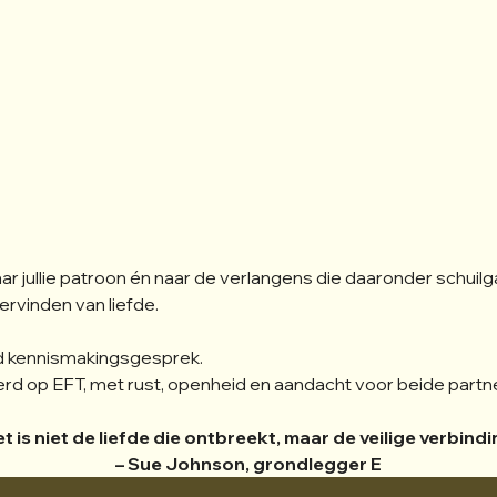
aar jullie patroon én naar de verlangens die daaronder schuil
ervinden van liefde.
end kennismakingsgesprek.
seerd op EFT, met rust, openheid en aandacht voor beide partn
t is niet de liefde die ontbreekt, maar de veilige verbindi
– Sue Johnson, grondlegger E