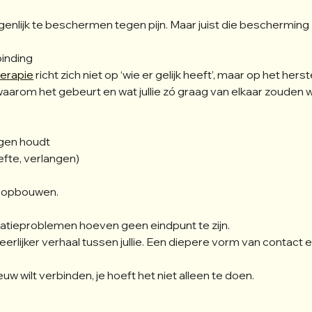
enlijk te beschermen tegen pijn. Maar juist die bescherming 
binding
herapie
 richt zich niet op ‘wie er gelijk heeft’, maar op het her
aarom het gebeurt en wat jullie zó graag van elkaar zouden w
ngen houdt
efte, verlangen)
uw opbouwen.
latieproblemen hoeven geen eindpunt te zijn.
erlijker verhaal tussen jullie. Een diepere vorm van contact en 
uw wilt verbinden, je hoeft het niet alleen te doen.