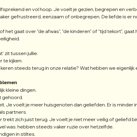
nzelfsprekend en vol hoop. Je voelt je gezien, begrepen en ver
aker gefrustreerd, eenzaam of onbegrepen. De liefde is er nog
f het gaat over "de afwas", "de kinderen" of "tijd tekort", gaat 
iligheid.
 zit tussen jullie.
 te kijken:
eren steeds terug in onze relatie? Wat hebben we eigenlijk e
oblemen
jk kleine dingen.
et gehoord.
it. Je voelt je meer huisgenoten dan geliefden. Er is minder int
ls partners.
trekt zich juist terug. Je voelt je niet meer veilig of geliefd bi
 wel was. hebben steeds vaker ruzie over hetzelfde.
igen in stiltes. 