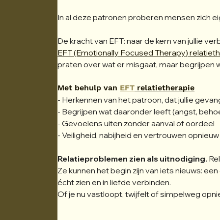
In al deze patronen proberen mensen zich eig
De kracht van EFT: naar de kern van jullie ver
EFT (Emotionally Focused Therapy
) relatiet
praten over wat er misgaat, maar begrijpen w
Met behulp van 
EFT
 relatietherapie
- Herkennen van het patroon, dat jullie geva
- Begrijpen wat daaronder leeft (angst, beho
- Gevoelens uiten zonder aanval of oordeel
- Veiligheid, nabijheid en vertrouwen opnie
Relatieproblemen zien als uitnodiging. 
Re
Ze kunnen het begin zijn van iets nieuws: een e
écht zien en in liefde verbinden.
Of je nu vastloopt, twijfelt of simpelweg opnie