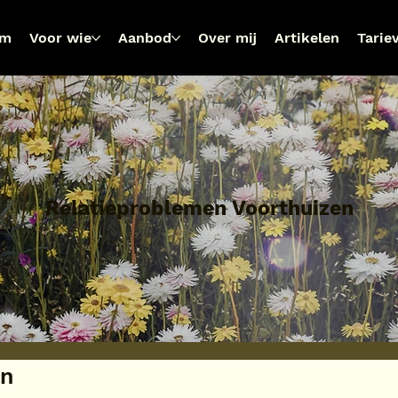
om
Voor wie
Aanbod
Over mij
Artikelen
Tarie
Relatieproblemen Voorthuizen
en