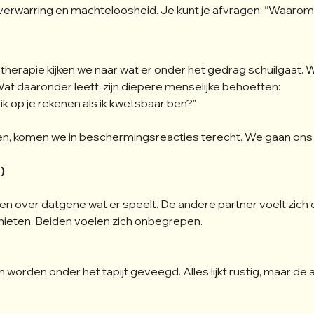
 verwarring en machteloosheid. Je kunt je afvragen: “Waarom 
ietherapie kijken we naar wat er onder het gedrag schuilgaat. 
t daaronder leeft, zijn diepere menselijke behoeften:
an ik op je rekenen als ik kwetsbaar ben?"
en, komen we in beschermingsreacties terecht. We gaan ons v
)
en over datgene wat er speelt. De andere partner voelt zich o
chieten. Beiden voelen zich onbegrepen.
worden onder het tapijt geveegd. Alles lijkt rustig, maar de a