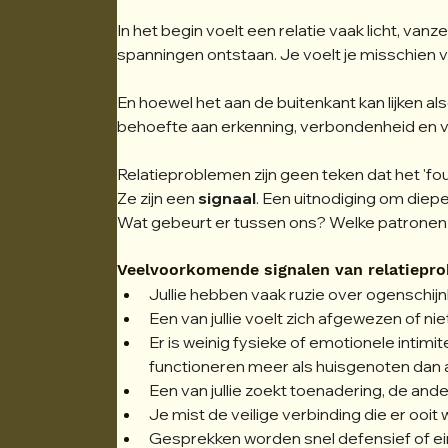
In het begin voelt een relatie vaak licht, va
spanningen ontstaan. Je voelt je misschien v
En hoewel het aan de buitenkant kan lijken also
behoefte aan erkenning, verbondenheid en ve
Relatieproblemen zijn geen teken dat het 'fout'
Ze zijn een 
signaal
. Een uitnodiging om dieper
Wat gebeurt er tussen ons? Welke patronen k
Veelvoorkomende signalen van relatiepr
Jullie hebben vaak ruzie over ogenschijnli
Een van jullie voelt zich afgewezen of ni
Er is weinig fysieke of emotionele intimite
functioneren meer als huisgenoten dan a
Een van jullie zoekt toenadering, de ander 
Je mist de veilige verbinding die er ooit
Gesprekken worden snel defensief of eind