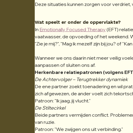
Deze situaties kunnen zorgen voor verdriet,
Wat speelt er onder de oppervlakte?
In 
Emotionally Focused Therapy
 (EFT) relat
vaatwasser, de opvoeding of het weekend. Wa
"Zie je mij?", "Mag ik mezelf zijn bij jou? of "K
Wanneer we ons daarin niet meer veilig voel
aanpassen of sluiten ons af.
Herkenbare relatiepatronen (volgens EFT
De Achtervolger – Terugtrekker dynamiek
De ene partner zoekt toenadering en wil prat
zich afgewezen, de ander voelt zich tekorts
Patroon: "Ik jaag, jij vlucht."
De Stiltecirkel
Beide partners vermijden conflict. Problemen 
van ruzie.
Patroon: "We zwijgen ons uit verbinding."