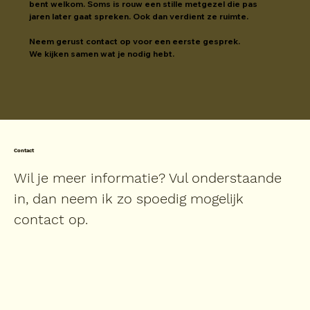
bent welkom. Soms is rouw een stille metgezel die pas 
jaren later gaat spreken. Ook dan verdient ze ruimte.
Neem gerust contact op voor een eerste gesprek.
We kijken samen wat je nodig hebt.
Contact
Wil je meer informatie? Vul onderstaande
in, dan neem ik zo spoedig mogelijk
contact op.