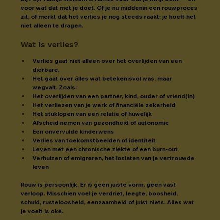
voor wat dat met je doet. Of je nu middenin een rouwproces 
zit, of merkt dat het verlies je nog steeds raakt: je hoeft het 
niet alleen te dragen.
Wat is verlies?
Verlies gaat niet alleen over het overlijden van een 
dierbare.
Het gaat over álles wat betekenisvol was, maar 
wegvalt. Zoals:
Het overlijden van een partner, kind, ouder of vriend(in)
Het verliezen van je werk of financiële zekerheid
Het stuklopen van een relatie of huwelijk
Afscheid nemen van gezondheid of autonomie
Een onvervulde kinderwens
Verlies van toekomstbeelden of identiteit
Leven met een chronische ziekte of een burn-out
Verhuizen of emigreren, het loslaten van je vertrouwde 
leven
Rouw is persoonlijk. Er is geen juiste vorm, geen vast 
verloop. Misschien voel je verdriet, leegte, boosheid, 
schuld, rusteloosheid, eenzaamheid of juist niets. Alles wat 
je voelt is oké.