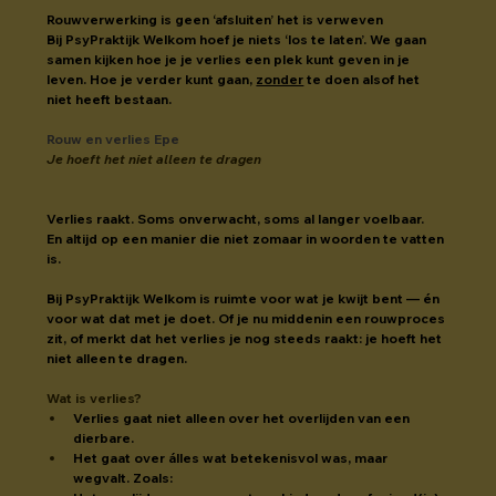
Rouwverwerking is geen ‘afsluiten’ het is verweven
Bij PsyPraktijk Welkom hoef je niets ‘los te laten’. We gaan 
samen kijken hoe je je verlies een plek kunt geven in je 
leven. Hoe je verder kunt gaan, 
zonder
 te doen alsof het 
niet heeft bestaan.
Rouw en verlies Epe
Je hoeft het niet alleen te dragen
Verlies raakt. Soms onverwacht, soms al langer voelbaar.
En altijd op een manier die niet zomaar in woorden te vatten 
is.
Bij PsyPraktijk Welkom is ruimte voor wat je kwijt bent — én 
voor wat dat met je doet. Of je nu middenin een rouwproces 
zit, of merkt dat het verlies je nog steeds raakt: je hoeft het 
niet alleen te dragen.
Wat is verlies?
Verlies gaat niet alleen over het overlijden van een 
dierbare.
Het gaat over álles wat betekenisvol was, maar 
wegvalt. Zoals: