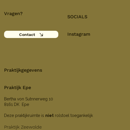
Vragen?
SOCIALS
Instagram
Contact
Praktijkgegevens
Praktijk Epe
Bertha von Sutnnerweg 10
8161 DK Epe
Deze praktijkruimte is
niet
rolstoel toegankelijk
Praktijk Zeewolde