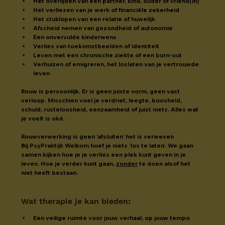
Het overlijden van een partner, kind, ouder of vriend(in)
Het verliezen van je werk of financiële zekerheid
Het stuklopen van een relatie of huwelijk
Afscheid nemen van gezondheid of autonomie
Een onvervulde kinderwens
Verlies van toekomstbeelden of identiteit
Leven met een chronische ziekte of een burn-out
Verhuizen of emigreren, het loslaten van je vertrouwde 
leven
Rouw is persoonlijk. Er is geen juiste vorm, geen vast 
verloop. Misschien voel je verdriet, leegte, boosheid, 
schuld, rusteloosheid, eenzaamheid of juist niets. Alles wat 
je voelt is oké.
Rouwverwerking is geen ‘afsluiten’ het is verweven
Bij PsyPraktijk Welkom hoef je niets ‘los te laten’. We gaan 
samen kijken hoe je je verlies een plek kunt geven in je 
leven. Hoe je verder kunt gaan, 
zonder
 te doen alsof het 
niet heeft bestaan.
Wat therapie je kan bieden
:
Een veilige ruimte voor jouw verhaal, op jouw tempo