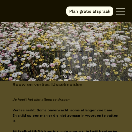
Plan gratis afspraak
Rouw & Verlies IJsselmuiden
Rouw en verlies IJsselmuiden
Je hoeft het niet alleen te dragen
Verlies raakt. Soms onverwacht, soms al langer voelbaar.
En altijd op een manier die niet zomaar in woorden te vatten 
is.
Bij PsyPraktijk Welkom is ruimte voor wat je kwijt bent — én 