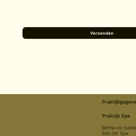
Verzenden
Praktijkgegev
Praktijk Epe
Bertha von Sutn
8161 DK Epe