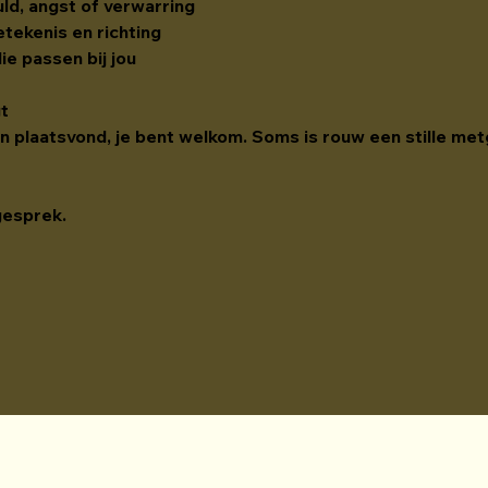
uld, angst of verwarring
tekenis en richting
e passen bij jou
gt
den plaatsvond, je bent welkom. Soms is rouw een stille met
gesprek.