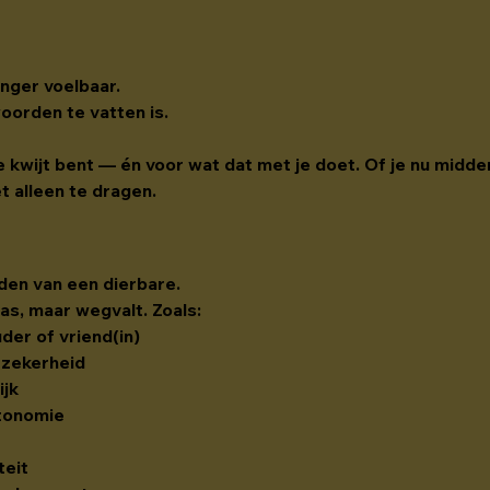
nger voelbaar.
woorden te vatten is.
je kwijt bent — én voor wat dat met je doet. Of je nu midde
et alleen te dragen.
ijden van een dierbare.
as, maar wegvalt. Zoals:
uder of vriend(in)
e zekerheid
ijk
tonomie
teit