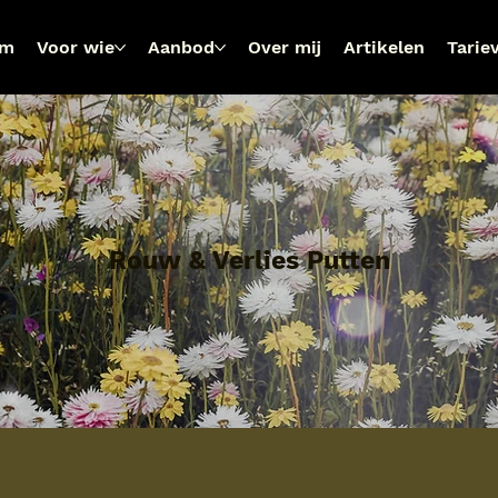
om
Voor wie
Aanbod
Over mij
Artikelen
Tarie
Rouw & Verlies Putten