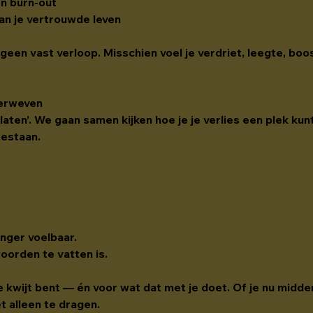
en burn-out
van je vertrouwde leven
, geen vast verloop. Misschien voel je verdriet, leegte, bo
verweven
 laten’. We gaan samen kijken hoe je je verlies een plek kunt
bestaan.
nger voelbaar.
woorden te vatten is.
je kwijt bent — én voor wat dat met je doet. Of je nu midde
et alleen te dragen.