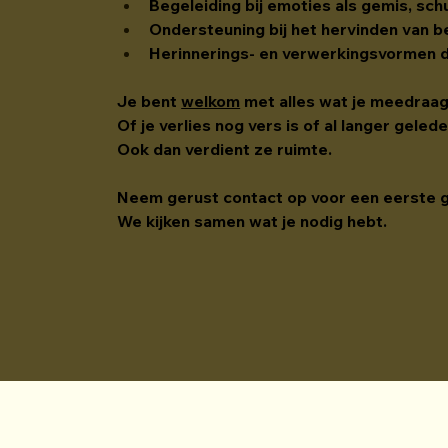
Begeleiding bij emoties als gemis, sch
Ondersteuning bij het hervinden van be
Herinnerings- en verwerkingsvormen di
Je bent 
welkom
 met alles wat je meedraa
Of je verlies nog vers is of al langer gele
Ook dan verdient ze ruimte.
Neem gerust contact op voor een eerste 
We kijken samen wat je nodig hebt.