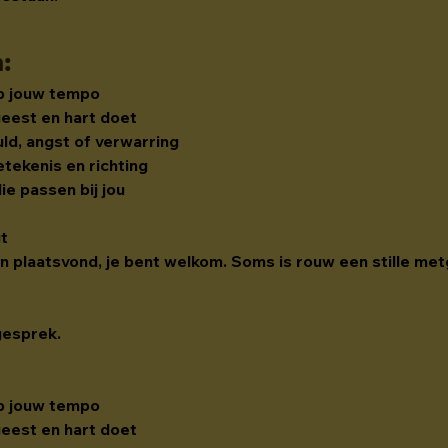
n
:
op jouw tempo
geest en hart doet
uld, angst of verwarring
tekenis en richting
e passen bij jou
gt
den plaatsvond, je bent welkom. Soms is rouw een stille met
gesprek.
op jouw tempo
geest en hart doet