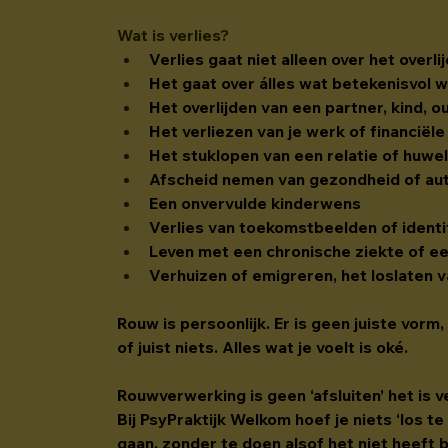
Wat is verlies?
Verlies gaat niet alleen over het overl
Het gaat over álles wat betekenisvol w
Het overlijden van een partner, kind, o
Het verliezen van je werk of financiël
Het stuklopen van een relatie of huwel
Afscheid nemen van gezondheid of au
Een onvervulde kinderwens
Verlies van toekomstbeelden of identi
Leven met een chronische ziekte of e
Verhuizen of emigreren, het loslaten 
Rouw is persoonlijk. Er is geen juiste vorm
of juist niets. Alles wat je voelt is oké.
Rouwverwerking is geen ‘afsluiten’ het is 
Bij PsyPraktijk Welkom hoef je niets ‘los te
gaan, 
zonder
 te doen alsof het niet heeft 