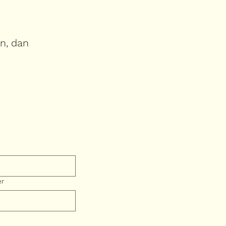
in, dan
er