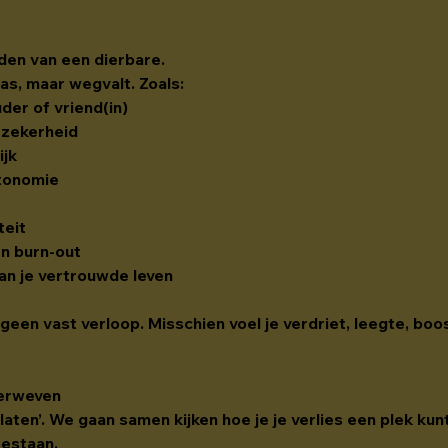
ijden van een dierbare.
as, maar wegvalt. Zoals:
uder of vriend(in)
e zekerheid
ijk
tonomie
teit
en burn-out
van je vertrouwde leven
, geen vast verloop. Misschien voel je verdriet, leegte, bo
verweven
 laten’. We gaan samen kijken hoe je je verlies een plek kunt
bestaan.