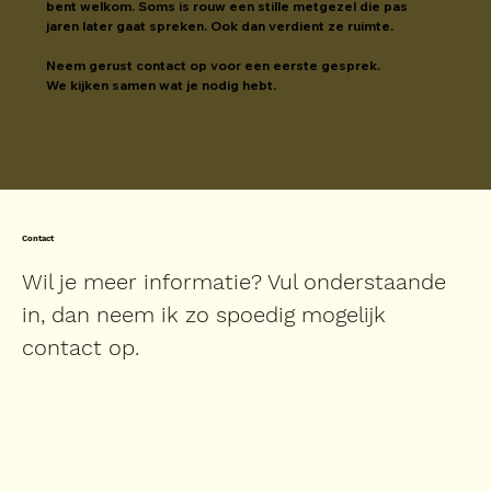
bent welkom. Soms is rouw een stille metgezel die pas 
jaren later gaat spreken. Ook dan verdient ze ruimte.
Neem gerust contact op voor een eerste gesprek.
We kijken samen wat je nodig hebt.
Contact
Wil je meer informatie? Vul onderstaande
in, dan neem ik zo spoedig mogelijk
contact op.