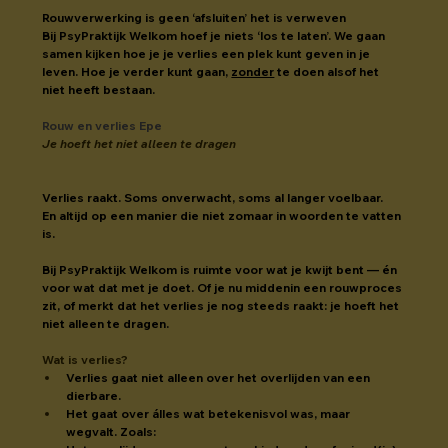
Rouwverwerking is geen ‘afsluiten’ het is verweven
Bij PsyPraktijk Welkom hoef je niets ‘los te laten’. We gaan 
samen kijken hoe je je verlies een plek kunt geven in je 
leven. Hoe je verder kunt gaan, 
zonder
 te doen alsof het 
niet heeft bestaan.
Rouw en verlies Epe
Je hoeft het niet alleen te dragen
Verlies raakt. Soms onverwacht, soms al langer voelbaar.
En altijd op een manier die niet zomaar in woorden te vatten 
is.
Bij PsyPraktijk Welkom is ruimte voor wat je kwijt bent — én 
voor wat dat met je doet. Of je nu middenin een rouwproces 
zit, of merkt dat het verlies je nog steeds raakt: je hoeft het 
niet alleen te dragen.
Wat is verlies?
Verlies gaat niet alleen over het overlijden van een 
dierbare.
Het gaat over álles wat betekenisvol was, maar 
wegvalt. Zoals: