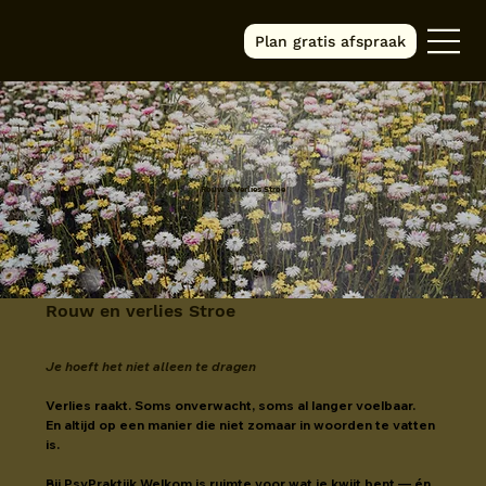
Plan gratis afspraak
Rouw & Verlies Stroe
Rouw en verlies Stroe
Je hoeft het niet alleen te dragen
Verlies raakt. Soms onverwacht, soms al langer voelbaar.
En altijd op een manier die niet zomaar in woorden te vatten 
is.
Bij PsyPraktijk Welkom is ruimte voor wat je kwijt bent — én 