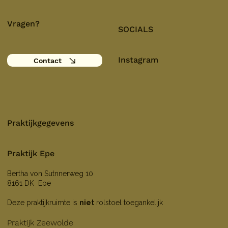
Vragen?
SOCIALS
Instagram
Contact
Praktijkgegevens
Praktijk Epe
Bertha von Sutnnerweg 10
8161 DK Epe
Deze praktijkruimte is
niet
rolstoel toegankelijk
Praktijk Zeewolde