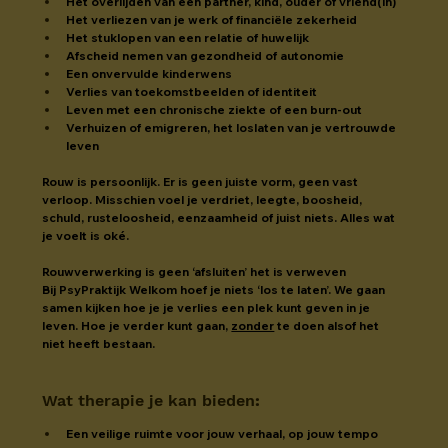
Het overlijden van een partner, kind, ouder of vriend(in)
Het verliezen van je werk of financiële zekerheid
Het stuklopen van een relatie of huwelijk
Afscheid nemen van gezondheid of autonomie
Een onvervulde kinderwens
Verlies van toekomstbeelden of identiteit
Leven met een chronische ziekte of een burn-out
Verhuizen of emigreren, het loslaten van je vertrouwde 
leven
Rouw is persoonlijk. Er is geen juiste vorm, geen vast 
verloop. Misschien voel je verdriet, leegte, boosheid, 
schuld, rusteloosheid, eenzaamheid of juist niets. Alles wat 
je voelt is oké.
Rouwverwerking is geen ‘afsluiten’ het is verweven
Bij PsyPraktijk Welkom hoef je niets ‘los te laten’. We gaan 
samen kijken hoe je je verlies een plek kunt geven in je 
leven. Hoe je verder kunt gaan, 
zonder
 te doen alsof het 
niet heeft bestaan.
Wat therapie je kan bieden
:
Een veilige ruimte voor jouw verhaal, op jouw tempo