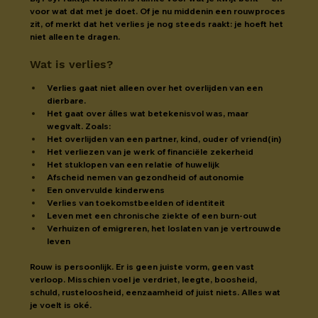
voor wat dat met je doet. Of je nu middenin een rouwproces 
zit, of merkt dat het verlies je nog steeds raakt: je hoeft het 
niet alleen te dragen.
Wat is verlies?
Verlies gaat niet alleen over het overlijden van een 
dierbare.
Het gaat over álles wat betekenisvol was, maar 
wegvalt. Zoals:
Het overlijden van een partner, kind, ouder of vriend(in)
Het verliezen van je werk of financiële zekerheid
Het stuklopen van een relatie of huwelijk
Afscheid nemen van gezondheid of autonomie
Een onvervulde kinderwens
Verlies van toekomstbeelden of identiteit
Leven met een chronische ziekte of een burn-out
Verhuizen of emigreren, het loslaten van je vertrouwde 
leven
Rouw is persoonlijk. Er is geen juiste vorm, geen vast 
verloop. Misschien voel je verdriet, leegte, boosheid, 
schuld, rusteloosheid, eenzaamheid of juist niets. Alles wat 
je voelt is oké.