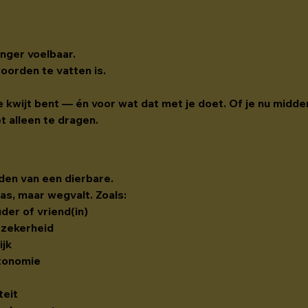
nger voelbaar.
woorden te vatten is.
je kwijt bent — én voor wat dat met je doet. Of je nu midde
et alleen te dragen.
ijden van een dierbare.
as, maar wegvalt. Zoals:
uder of vriend(in)
e zekerheid
ijk
tonomie
teit