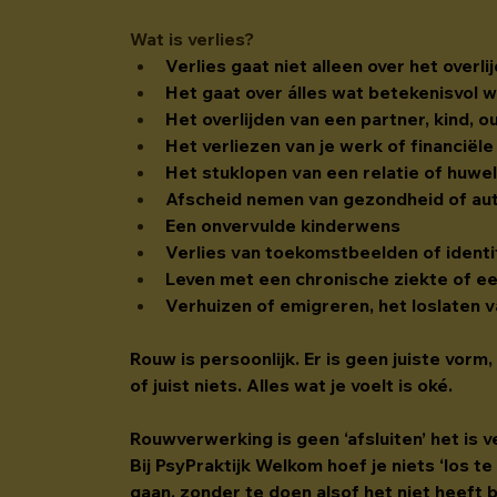
Wat is verlies?
Verlies gaat niet alleen over het overl
Het gaat over álles wat betekenisvol w
Het overlijden van een partner, kind, o
Het verliezen van je werk of financiël
Het stuklopen van een relatie of huwel
Afscheid nemen van gezondheid of au
Een onvervulde kinderwens
Verlies van toekomstbeelden of identi
Leven met een chronische ziekte of e
Verhuizen of emigreren, het loslaten 
Rouw is persoonlijk. Er is geen juiste vorm
of juist niets. Alles wat je voelt is oké.
Rouwverwerking is geen ‘afsluiten’ het is 
Bij PsyPraktijk Welkom hoef je niets ‘los te
gaan, 
zonder
 te doen alsof het niet heeft 