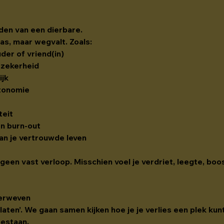
ijden van een dierbare.
as, maar wegvalt. Zoals:
uder of vriend(in)
e zekerheid
ijk
tonomie
teit
en burn-out
van je vertrouwde leven
, geen vast verloop. Misschien voel je verdriet, leegte, bo
verweven
 laten’. We gaan samen kijken hoe je je verlies een plek kunt
bestaan.