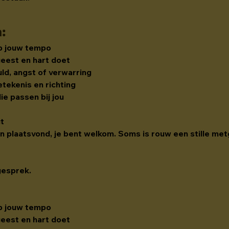
n
:
op jouw tempo
geest en hart doet
uld, angst of verwarring
tekenis en richting
e passen bij jou
gt
den plaatsvond, je bent welkom. Soms is rouw een stille met
gesprek.
op jouw tempo
geest en hart doet