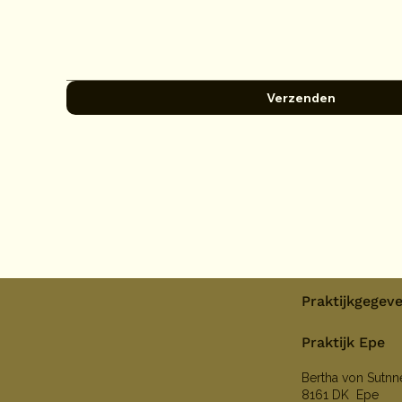
Verzenden
Praktijkgegev
Praktijk Epe
Bertha von Sutn
8161 DK Epe