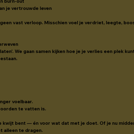
en burn-out
van je vertrouwde leven
, geen vast verloop. Misschien voel je verdriet, leegte, bo
verweven
 laten’. We gaan samen kijken hoe je je verlies een plek kunt
bestaan.
nger voelbaar.
woorden te vatten is.
je kwijt bent — én voor wat dat met je doet. Of je nu midde
et alleen te dragen.