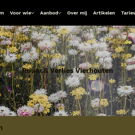
om
Voor wie
Aanbod
Over mij
Artikelen
Tarie
Rouw & Verlies Vierhouten
n