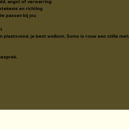
uld, angst of verwarring
tekenis en richting
e passen bij jou
gt
den plaatsvond, je bent welkom. Soms is rouw een stille met
gesprek.