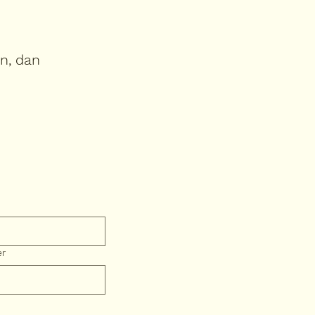
in, dan
er