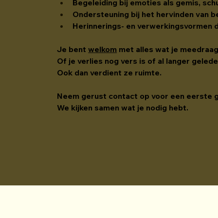
Begeleiding bij emoties als gemis, sch
Ondersteuning bij het hervinden van be
Herinnerings- en verwerkingsvormen di
Je bent 
welkom
 met alles wat je meedraa
Of je verlies nog vers is of al langer gele
Ook dan verdient ze ruimte.
Neem gerust contact op voor een eerste 
We kijken samen wat je nodig hebt.