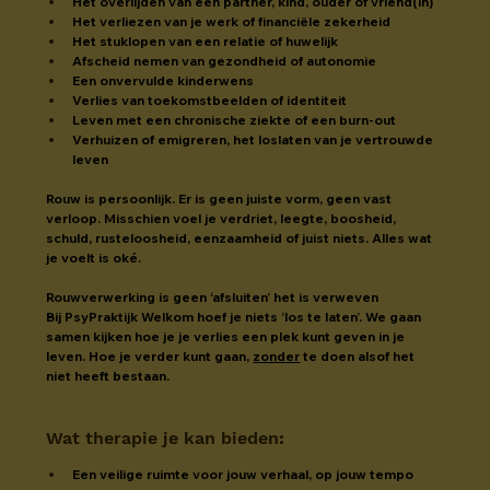
Het overlijden van een partner, kind, ouder of vriend(in)
Het verliezen van je werk of financiële zekerheid
Het stuklopen van een relatie of huwelijk
Afscheid nemen van gezondheid of autonomie
Een onvervulde kinderwens
Verlies van toekomstbeelden of identiteit
Leven met een chronische ziekte of een burn-out
Verhuizen of emigreren, het loslaten van je vertrouwde 
leven
Rouw is persoonlijk. Er is geen juiste vorm, geen vast 
verloop. Misschien voel je verdriet, leegte, boosheid, 
schuld, rusteloosheid, eenzaamheid of juist niets. Alles wat 
je voelt is oké.
Rouwverwerking is geen ‘afsluiten’ het is verweven
Bij PsyPraktijk Welkom hoef je niets ‘los te laten’. We gaan 
samen kijken hoe je je verlies een plek kunt geven in je 
leven. Hoe je verder kunt gaan, 
zonder
 te doen alsof het 
niet heeft bestaan.
Wat therapie je kan bieden
:
Een veilige ruimte voor jouw verhaal, op jouw tempo