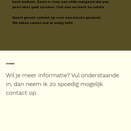
bent welkom. Soms is rouw een stille metgezel die pas 
jaren later gaat spreken. Ook dan verdient ze ruimte.
Neem gerust contact op voor een eerste gesprek.
We kijken samen wat je nodig hebt.
Contact
Wil je meer informatie? Vul onderstaande
in, dan neem ik zo spoedig mogelijk
contact op.