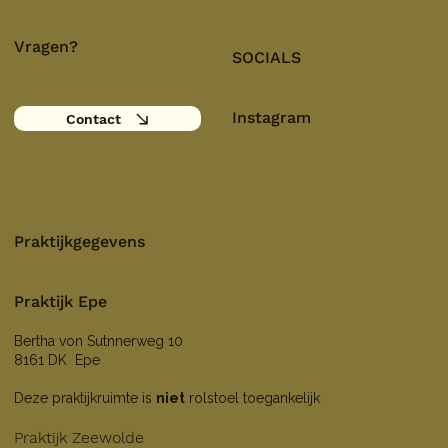
Vragen?
SOCIALS
Instagram
Contact
Praktijkgegevens
Praktijk Epe
Bertha von Sutnnerweg 10
8161 DK Epe
Deze praktijkruimte is
niet
rolstoel toegankelijk
Praktijk Zeewolde