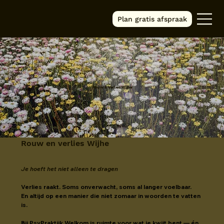
Plan gratis afspraak
Rouw & Verlies Wijhe
Rouw en verlies Wijhe
Je hoeft het niet alleen te dragen
Verlies raakt. Soms onverwacht, soms al langer voelbaar.
En altijd op een manier die niet zomaar in woorden te vatten 
is.
Bij PsyPraktijk Welkom is ruimte voor wat je kwijt bent — én 