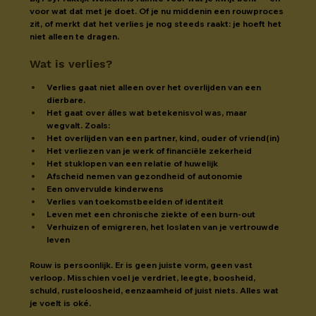
voor wat dat met je doet. Of je nu middenin een rouwproces 
zit, of merkt dat het verlies je nog steeds raakt: je hoeft het 
niet alleen te dragen.
Wat is verlies?
Verlies gaat niet alleen over het overlijden van een 
dierbare.
Het gaat over álles wat betekenisvol was, maar 
wegvalt. Zoals:
Het overlijden van een partner, kind, ouder of vriend(in)
Het verliezen van je werk of financiële zekerheid
Het stuklopen van een relatie of huwelijk
Afscheid nemen van gezondheid of autonomie
Een onvervulde kinderwens
Verlies van toekomstbeelden of identiteit
Leven met een chronische ziekte of een burn-out
Verhuizen of emigreren, het loslaten van je vertrouwde 
leven
Rouw is persoonlijk. Er is geen juiste vorm, geen vast 
verloop. Misschien voel je verdriet, leegte, boosheid, 
schuld, rusteloosheid, eenzaamheid of juist niets. Alles wat 
je voelt is oké.