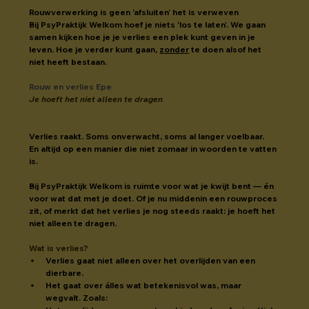
Rouwverwerking is geen ‘afsluiten’ het is verweven
Bij PsyPraktijk Welkom hoef je niets ‘los te laten’. We gaan 
samen kijken hoe je je verlies een plek kunt geven in je 
leven. Hoe je verder kunt gaan, 
zonder
 te doen alsof het 
niet heeft bestaan.
Rouw en verlies Epe
Je hoeft het niet alleen te dragen
Verlies raakt. Soms onverwacht, soms al langer voelbaar.
En altijd op een manier die niet zomaar in woorden te vatten 
is.
Bij PsyPraktijk Welkom is ruimte voor wat je kwijt bent — én 
voor wat dat met je doet. Of je nu middenin een rouwproces 
zit, of merkt dat het verlies je nog steeds raakt: je hoeft het 
niet alleen te dragen.
Wat is verlies?
Verlies gaat niet alleen over het overlijden van een 
dierbare.
Het gaat over álles wat betekenisvol was, maar 
wegvalt. Zoals: