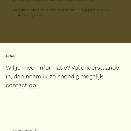
Als Verlies- en rouwtherapeut ondersteun ik jou tijdens jouw 
unieke rouwproces. 
Contact
Wil je meer informatie? Vul onderstaande
in, dan neem ik zo spoedig mogelijk
contact op.
Voornaam
*