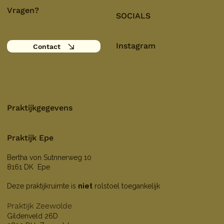
Vragen?
SOCIALS
Instagram
Contact
Praktijkgegevens
Praktijk Epe
Bertha von Sutnnerweg 10
8161 DK Epe
Deze praktijkruimte is
niet
rolstoel toegankelijk
Praktijk Zeewolde
Gildenveld 26D