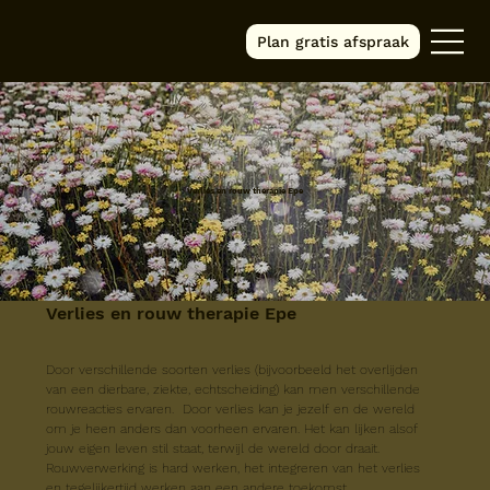
Plan gratis afspraak
Verlies en rouw therapie Epe
Verlies en rouw therapie Epe
Door verschillende soorten verlies (bijvoorbeeld het overlijden 
van een dierbare, ziekte, echtscheiding) kan men verschillende 
rouwreacties ervaren.  Door verlies kan je jezelf en de wereld 
om je heen anders dan voorheen ervaren. Het kan lijken alsof 
jouw eigen leven stil staat, terwijl de wereld door draait. 
Rouwverwerking is hard werken, het integreren van het verlies 
en tegelijkertijd werken aan een andere toekomst. 