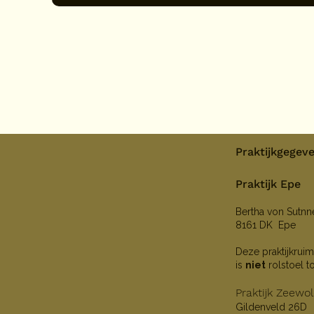
Praktijkgegev
Praktijk Epe
Bertha von Sutn
8161 DK Epe
Deze praktijkruim
is
niet
rolstoel t
Praktijk Zeewo
Gildenveld 26D