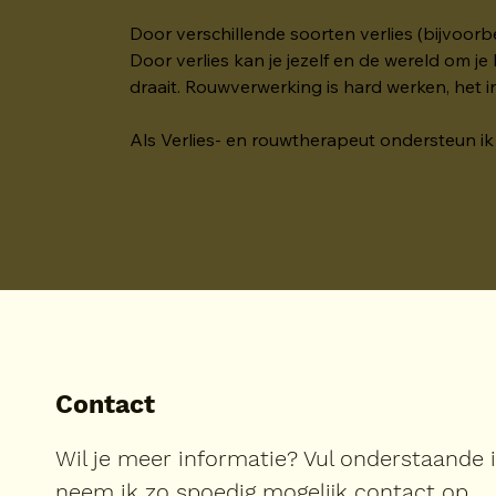
Door verschillende soorten verlies (bijvoorb
Door verlies kan je jezelf en de wereld om je
draait. Rouwverwerking is hard werken, het i
Als Verlies- en rouwtherapeut ondersteun ik 
Contact
Wil je meer informatie? Vul onderstaande 
neem ik zo spoedig mogelijk contact op.