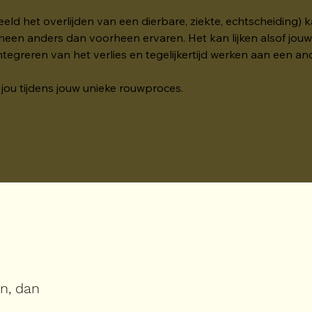
eeld het overlijden van een dierbare, ziekte, echtscheiding) 
 heen anders dan voorheen ervaren. Het kan lijken alsof jouw e
ntegreren van het verlies en tegelijkertijd werken aan een an
jou tijdens jouw unieke rouwproces. 
in, dan