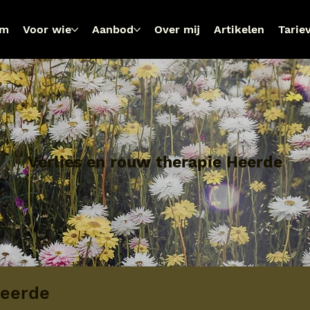
om
Voor wie
Aanbod
Over mij
Artikelen
Tarie
Verlies en rouw therapie Heerde
Heerde