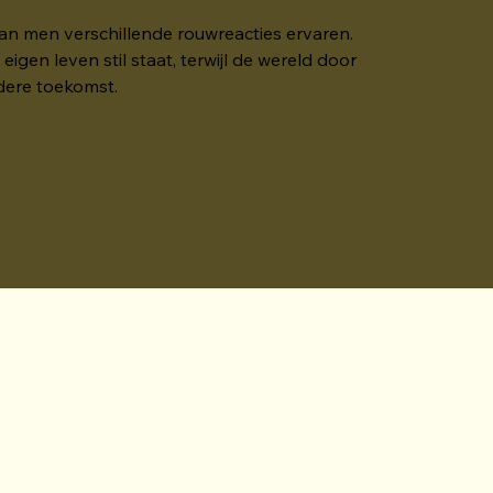
kan men verschillende rouwreacties ervaren.  
igen leven stil staat, terwijl de wereld door 
dere toekomst. 