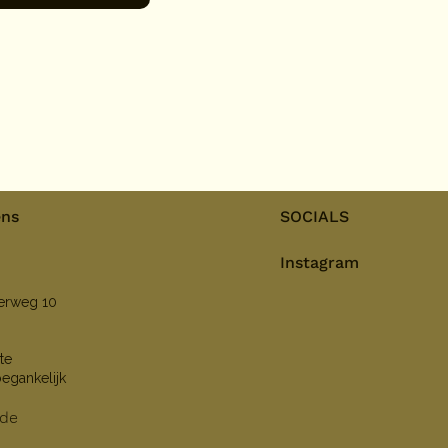
ens
SOCIALS
Instagram
nerweg 10
te
oegankelijk
lde