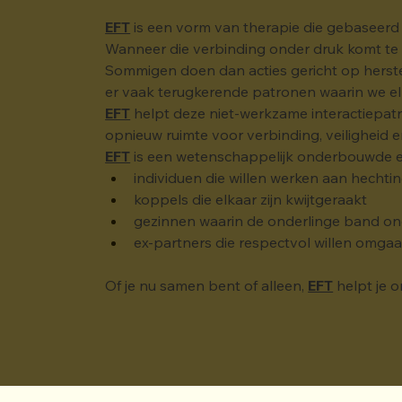
EFT
 is een vorm van therapie die gebaseerd 
Wanneer die verbinding onder druk komt te s
Sommigen doen dan acties gericht op herstel 
er vaak terugkerende patronen waarin we el
EFT
 helpt deze niet-werkzame interactiepatr
opnieuw ruimte voor verbinding, veiligheid 
EFT
 is een wetenschappelijk onderbouwde en
individuen die willen werken aan hechti
koppels die elkaar zijn kwijtgeraakt
gezinnen waarin de onderlinge band on
ex-partners die respectvol willen omga
Of je nu samen bent of alleen, 
EFT
 helpt je 