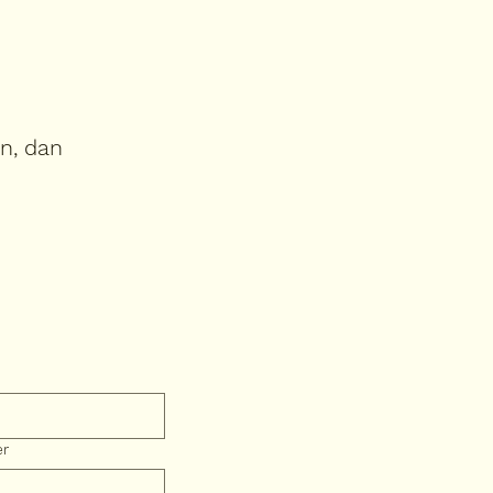
in, dan
er