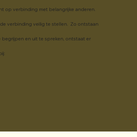
cht op verbinding met belangrijke anderen. 
 verbinding veilig te stellen.  Zo ontstaan 
egrijpen en uit te spreken, ontstaat er 
ij: