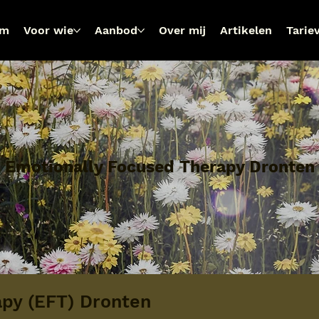
om
Voor wie
Aanbod
Over mij
Artikelen
Tarie
Emotionally Focused Therapy Dronten
apy (EFT) Dronten