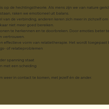
is op de hechtingstheorie. Als mens zijn we van nature geri
taan, raken we emotioneel uit balans.
van de verbinding, anderen keren zich meer in zichzelf om de
kaar niet meer goed bereiken.
onen te herkennen en te doorbreken. Door emoties beter te b
en vertrouwen.
 effectieve vorm van relatietherapie. Het wordt toegepast b
ngs- of relatieproblemen
der spanning staat
an met een scheiding
om weer in contact te komen, met jezelf én de ander.