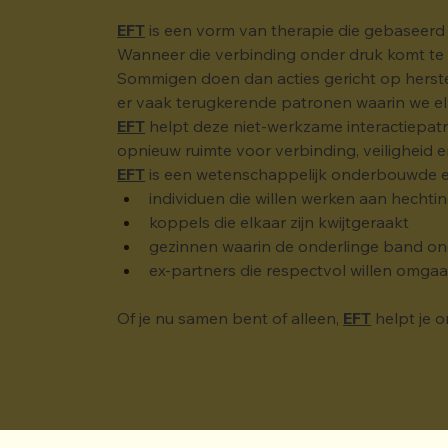
EFT
 is een vorm van therapie die gebaseerd 
Wanneer die verbinding onder druk komt te s
Sommigen doen dan acties gericht op herstel 
er vaak terugkerende patronen waarin we el
EFT
 helpt deze niet-werkzame interactiepatr
opnieuw ruimte voor verbinding, veiligheid 
EFT
 is een wetenschappelijk onderbouwde en
individuen die willen werken aan hechti
koppels die elkaar zijn kwijtgeraakt
gezinnen waarin de onderlinge band on
ex-partners die respectvol willen omga
Of je nu samen bent of alleen, 
EFT
 helpt je 