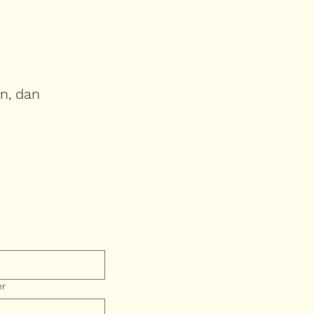
in, dan
er