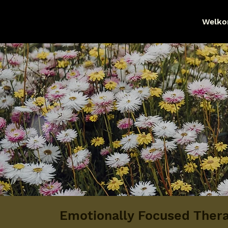
Welk
Emotionally Focused Thera