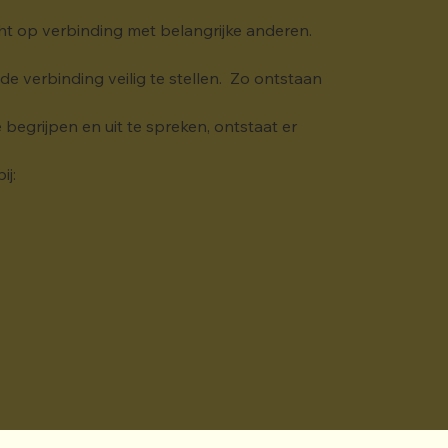
cht op verbinding met belangrijke anderen. 
 verbinding veilig te stellen.  Zo ontstaan 
egrijpen en uit te spreken, ontstaat er 
ij: