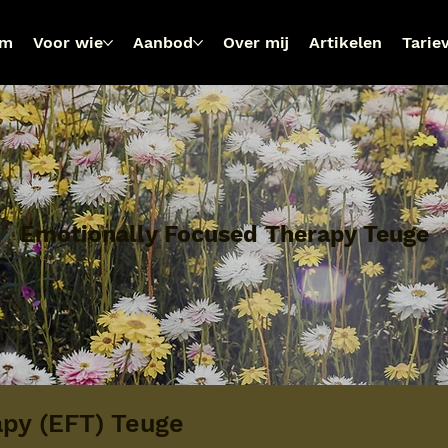
om
Voor wie
Aanbod
Over mij
Artikelen
Tarie
Emotionally Focused Therapy Teuge
py (EFT) Teuge