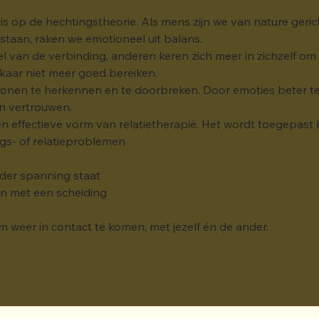
is op de hechtingstheorie. Als mens zijn we van nature geri
taan, raken we emotioneel uit balans.
van de verbinding, anderen keren zich meer in zichzelf om de
kaar niet meer goed bereiken.
onen te herkennen en te doorbreken. Door emoties beter te b
en vertrouwen.
 effectieve vorm van relatietherapie. Het wordt toegepast b
ngs- of relatieproblemen
der spanning staat
an met een scheiding
om weer in contact te komen, met jezelf én de ander.