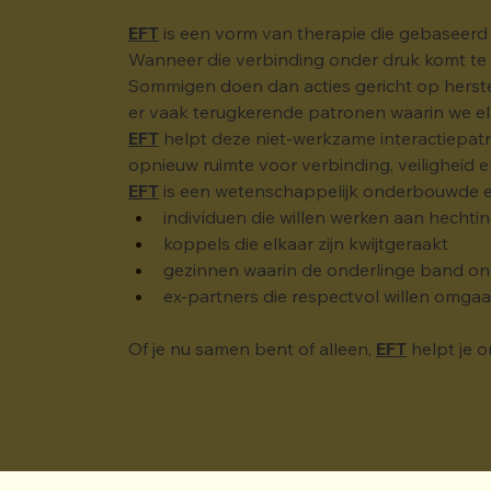
EFT
 is een vorm van therapie die gebaseerd 
Wanneer die verbinding onder druk komt te s
Sommigen doen dan acties gericht op herstel 
er vaak terugkerende patronen waarin we el
EFT
 helpt deze niet-werkzame interactiepatr
opnieuw ruimte voor verbinding, veiligheid 
EFT
 is een wetenschappelijk onderbouwde en
individuen die willen werken aan hechti
koppels die elkaar zijn kwijtgeraakt
gezinnen waarin de onderlinge band on
ex-partners die respectvol willen omga
Of je nu samen bent of alleen, 
EFT
 helpt je 