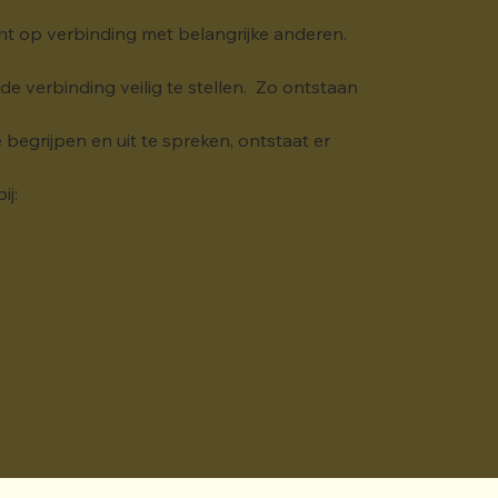
cht op verbinding met belangrijke anderen. 
 verbinding veilig te stellen.  Zo ontstaan 
egrijpen en uit te spreken, ontstaat er 
ij: