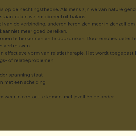
is op de hechtingstheorie. Als mens zijn we van nature geri
taan, raken we emotioneel uit balans.
van de verbinding, anderen keren zich meer in zichzelf om de
kaar niet meer goed bereiken.
onen te herkennen en te doorbreken. Door emoties beter te b
en vertrouwen.
 effectieve vorm van relatietherapie. Het wordt toegepast b
ngs- of relatieproblemen
der spanning staat
an met een scheiding
om weer in contact te komen, met jezelf én de ander.