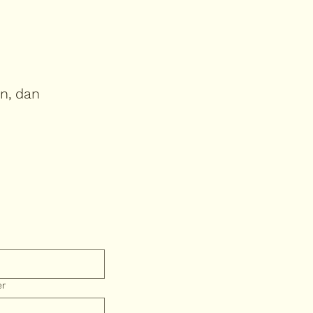
in, dan
er