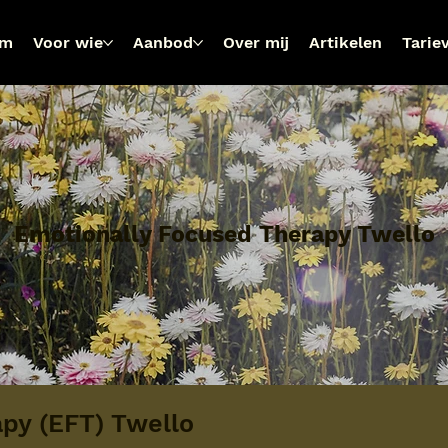
om
Voor wie
Aanbod
Over mij
Artikelen
Tarie
Emotionally Focused Therapy Twello
py (EFT) Twello