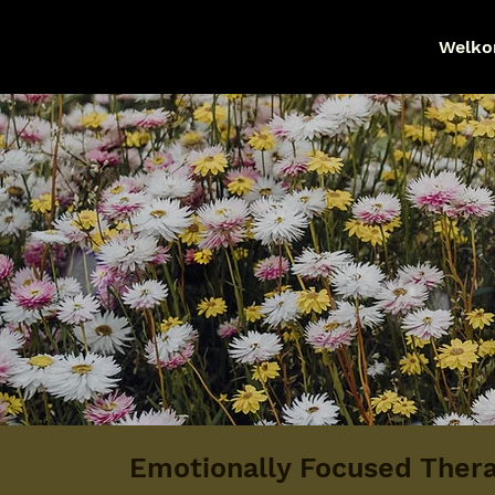
Welk
Emotionally Focused Thera