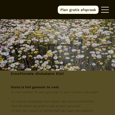
Plan gratis afspraak
Emotionele disbalans Elst
Emotionele disbalans Elst
Soms is het gewoon te veel.
Te veel verdriet. Te veel spanning. Te veel ‘moeten volhouden’.
Je voelt je overspoeld: door tranen die onverwacht komen.
Door boosheid die groter is dan je kent van jezelf.
Of door een onrust of somberheid die maar niet wegtrekt.