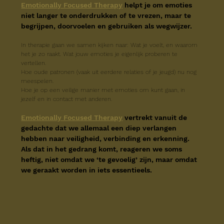
Emotionally Focused Therapy
helpt je om emoties 
niet langer te onderdrukken of te vrezen, maar te 
begrijpen, doorvoelen en gebruiken als wegwijzer.
In therapie gaan we samen kijken naar: Wat je voelt, en waarom 
het je zo raakt. Wat jouw emoties je eigenlijk proberen te 
vertellen.
Hoe oude patronen (vaak uit eerdere relaties of je jeugd) nu nog 
meespelen.
Hoe je op een veilige manier met emoties om kunt gaan, in 
jezelf en in contact met anderen.
Emotionally Focused Therapy
vertrekt vanuit de 
gedachte dat we allemaal een diep verlangen 
hebben naar veiligheid, verbinding en erkenning. 
Als dat in het gedrang komt, reageren we soms 
heftig, niet omdat we ‘te gevoelig’ zijn, maar omdat 
we geraakt worden in iets essentieels.