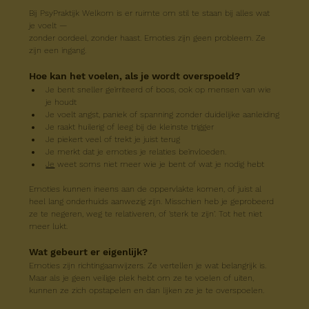
Bij PsyPraktijk Welkom is er ruimte om stil te staan bij alles wat 
je voelt —
zonder oordeel, zonder haast. Emoties zijn geen probleem. Ze 
zijn een ingang.
Hoe kan het voelen, als je wordt overspoeld?
Je bent sneller geïrriteerd of boos, ook op mensen van wie 
je houdt
Je voelt angst, paniek of spanning zonder duidelijke aanleiding
Je raakt huilerig of leeg bij de kleinste trigger
Je piekert veel of trekt je juist terug
Je merkt dat je emoties je relaties beïnvloeden.
Je
 weet soms niet meer wie je bent of wat je nodig hebt
Emoties kunnen ineens aan de oppervlakte komen, of juist al 
heel lang onderhuids aanwezig zijn. Misschien heb je geprobeerd 
ze te negeren, weg te relativeren, of ‘sterk te zijn’. Tot het niet 
meer lukt.
Wat gebeurt er eigenlijk?
Emoties zijn richtingaanwijzers. Ze vertellen je wat belangrijk is.
Maar als je geen veilige plek hebt om ze te voelen of uiten, 
kunnen ze zich opstapelen en dan lijken ze je te overspoelen.