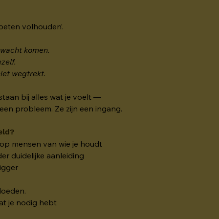
moeten volhouden’.
erwacht komen.
zelf.
iet wegtrekt.
staan bij alles wat je voelt —
geen probleem. Ze zijn een ingang.
eld?
k op mensen van wie je houdt
er duidelijke aanleiding
rigger
vloeden.
at je nodig hebt