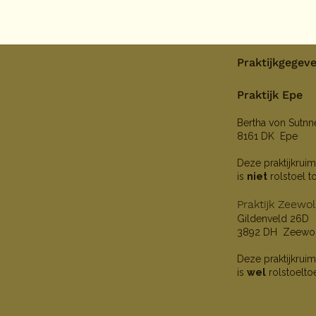
Praktijkgegev
Praktijk Epe
Bertha von Sutn
8161 DK Epe
Deze praktijkruim
is
niet
rolstoel t
Praktijk Zeewo
Gildenveld 26D
3892 DH Zeewo
Deze praktijkruim
is
wel
rolstoelto