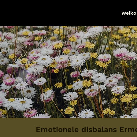
Welk
Emotionele disbalans Erm