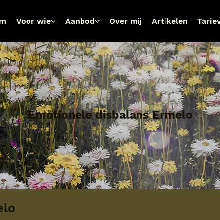
om
Voor wie
Aanbod
Over mij
Artikelen
Tarie
Emotionele disbalans Ermelo
elo