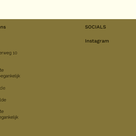
ens
SOCIALS
Instagram
nerweg 10
te
oegankelijk
lde
lde
te
egankelijk