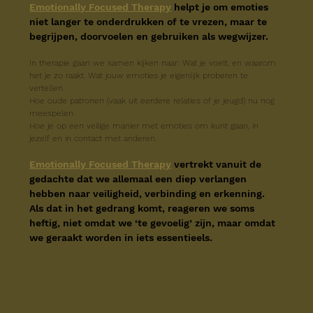
Emotionally Focused Therapy
helpt je om emoties 
niet langer te onderdrukken of te vrezen, maar te 
begrijpen, doorvoelen en gebruiken als wegwijzer.
In therapie gaan we samen kijken naar: Wat je voelt, en waarom 
het je zo raakt. Wat jouw emoties je eigenlijk proberen te 
vertellen.
Hoe oude patronen (vaak uit eerdere relaties of je jeugd) nu nog 
meespelen.
Hoe je op een veilige manier met emoties om kunt gaan, in 
jezelf en in contact met anderen.
Emotionally Focused Therapy
vertrekt vanuit de 
gedachte dat we allemaal een diep verlangen 
hebben naar veiligheid, verbinding en erkenning. 
Als dat in het gedrang komt, reageren we soms 
heftig, niet omdat we ‘te gevoelig’ zijn, maar omdat 
we geraakt worden in iets essentieels.