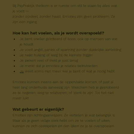
Bij PsyPraktijk Welkom is er ruimte om stil te staan bij alles wat 
je voelt —
zonder oordeel, zonder haast. Emoties zijn geen probleem. Ze 
zijn een ingang.
Hoe kan het voelen, als je wordt overspoeld?
Je bent sneller geïrriteerd of boos, ook op mensen van wie 
je houdt
Je voelt angst, paniek of spanning zonder duidelijke aanleiding
Je raakt huilerig of leeg bij de kleinste trigger
Je piekert veel of trekt je juist terug
Je merkt dat je emoties je relaties beïnvloeden.
Je
 weet soms niet meer wie je bent of wat je nodig hebt
Emoties kunnen ineens aan de oppervlakte komen, of juist al 
heel lang onderhuids aanwezig zijn. Misschien heb je geprobeerd 
ze te negeren, weg te relativeren, of ‘sterk te zijn’. Tot het niet 
meer lukt.
Wat gebeurt er eigenlijk?
Emoties zijn richtingaanwijzers. Ze vertellen je wat belangrijk is.
Maar als je geen veilige plek hebt om ze te voelen of uiten, 
kunnen ze zich opstapelen en dan lijken ze je te overspoelen.