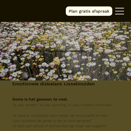
Plan gratis afspraak
Emotionele disbalans IJsselmuiden
Emotionele disbalans IJsselmuiden
Soms is het gewoon te veel.
Te veel verdriet. Te veel spanning. Te veel ‘moeten volhouden’.
Je voelt je overspoeld: door tranen die onverwacht komen.
Door boosheid die groter is dan je kent van jezelf.
Of door een onrust of somberheid die maar niet wegtrekt.