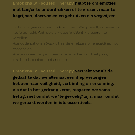
Emotionally Focused Therapy
helpt je om emoties 
niet langer te onderdrukken of te vrezen, maar te 
begrijpen, doorvoelen en gebruiken als wegwijzer.
In therapie gaan we samen kijken naar: Wat je voelt, en waarom 
het je zo raakt. Wat jouw emoties je eigenlijk proberen te 
vertellen.
Hoe oude patronen (vaak uit eerdere relaties of je jeugd) nu nog 
meespelen.
Hoe je op een veilige manier met emoties om kunt gaan, in 
jezelf en in contact met anderen.
Emotionally Focused Therapy
vertrekt vanuit de 
gedachte dat we allemaal een diep verlangen 
hebben naar veiligheid, verbinding en erkenning. 
Als dat in het gedrang komt, reageren we soms 
heftig, niet omdat we ‘te gevoelig’ zijn, maar omdat 
we geraakt worden in iets essentieels.