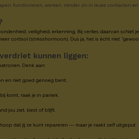
lapen, functioneren, werken, minder zin in leuke contacten en /
?
ndenheid, veiligheid, erkenning. Bij verlies daarvan schiet 
 cortisol (stresshormoon). Dus ja, het is écht niet "gewoon
verdriet kunnen liggen:
patronen. Denk aan:
ten en niet goed genoeg bent.
ij komt, raak je in paniek.
jou ziet, kiest of blijft.
hoop dat jij ze kunt repareren — maar je raakt zelf uitgeput.