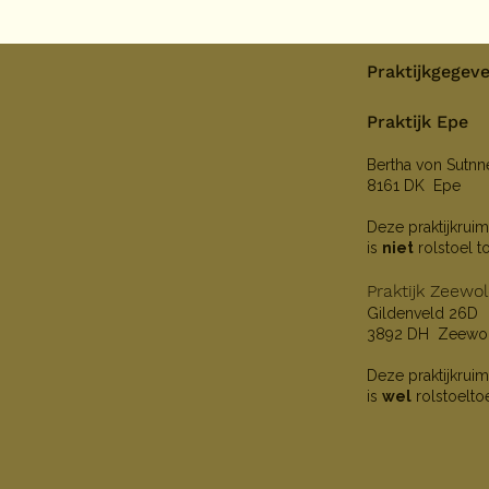
Praktijkgegev
Praktijk Epe
Bertha von Sutn
8161 DK Epe
Deze praktijkruim
is
niet
rolstoel t
Praktijk Zeewo
Gildenveld 26D
3892 DH Zeewo
Deze praktijkruim
is
wel
rolstoelto