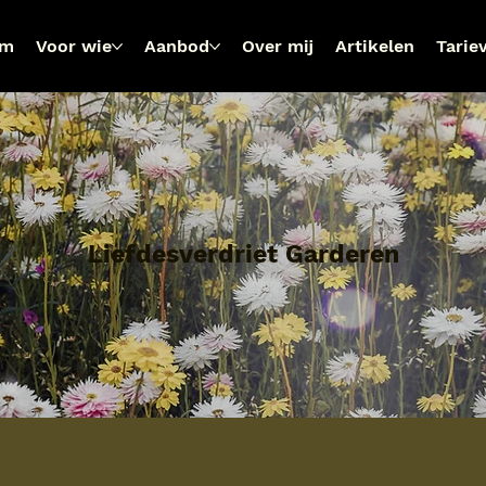
om
Voor wie
Aanbod
Over mij
Artikelen
Tarie
Liefdesverdriet Garderen