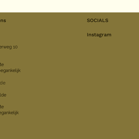
ens
SOCIALS
Instagram
nerweg 10
te
oegankelijk
lde
lde
te
egankelijk