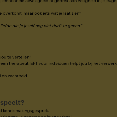
g, emotionele afwezigheid of gebrek aan veiligheid in je jeugd
 je overkomt, maar ook iets wat je laat zien?
liefde die je jezelf nog niet durft te geven."
.
jou te vertellen?
 een therapeut. 
EFT 
voor individuen helpt jou bij het verwerk
d en zachtheid.
 speelt?
end kennismakingsgesprek.
 verlangen, je angsten en jouw verhaal.