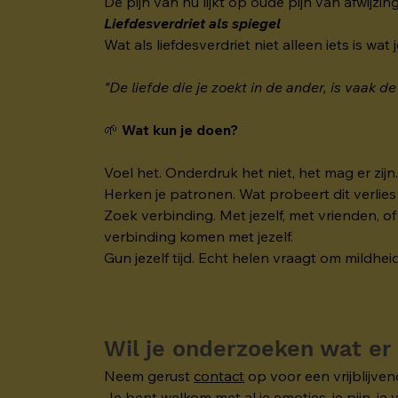
De pijn van nu lijkt op oude pijn van afwijzin
Liefdesverdriet als spiegel
Wat als liefdesverdriet niet alleen iets is wat
"De liefde die je zoekt in de ander, is vaak de 
🌱 
Wat kun je doen?
Voel het. Onderdruk het niet, het mag er zijn
Herken je patronen. Wat probeert dit verlies 
Zoek verbinding. Met jezelf, met vrienden, of
verbinding komen met jezelf. 
Gun jezelf tijd. Echt helen vraagt om mildhei
Wil je onderzoeken wat er
Neem gerust 
contact
 op voor een vrijblijv
Je bent welkom met al je emoties, je pijn, je