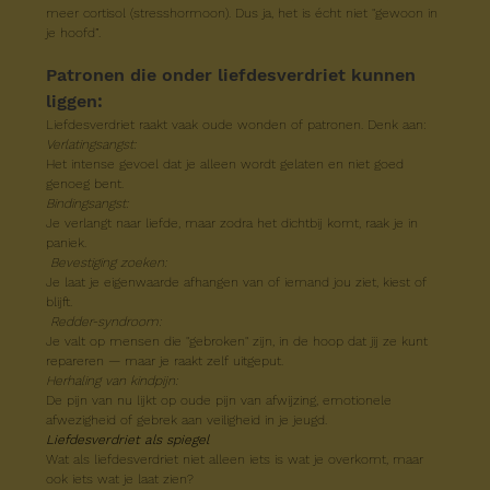
meer cortisol (stresshormoon). Dus ja, het is écht niet "gewoon in 
je hoofd”.
Patronen die onder liefdesverdriet kunnen 
liggen:
Liefdesverdriet raakt vaak oude wonden of patronen. Denk aan:
Verlatingsangst:
Het intense gevoel dat je alleen wordt gelaten en niet goed 
genoeg bent.
Bindingsangst:
Je verlangt naar liefde, maar zodra het dichtbij komt, raak je in 
paniek.
 Bevestiging zoeken:
Je laat je eigenwaarde afhangen van of iemand jou ziet, kiest of 
blijft.
Redder-syndroom:
Je valt op mensen die "gebroken" zijn, in de hoop dat jij ze kunt 
repareren — maar je raakt zelf uitgeput.
Herhaling van kindpijn:
De pijn van nu lijkt op oude pijn van afwijzing, emotionele 
afwezigheid of gebrek aan veiligheid in je jeugd.
Liefdesverdriet als spiegel
Wat als liefdesverdriet niet alleen iets is wat je overkomt, maar 
ook iets wat je laat zien?