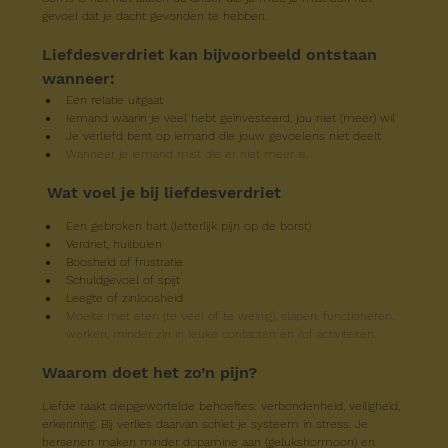
gevoel dat je dacht gevonden te hebben.
Liefdesverdriet kan bijvoorbeeld ontstaan 
wanneer:
Een relatie uitgaat
Iemand waarin je veel hebt geïnvesteerd, jou niet (meer) wil
Je verliefd bent op iemand die jouw gevoelens niet deelt
Wanneer je iemand mist die er niet meer is.
Wat voel je bij liefdesverdriet
Een gebroken hart (letterlijk pijn op de borst)
Verdriet, huilbuien
Boosheid of frustratie
Schuldgevoel of spijt
Leegte of zinloosheid
Moeite met eten (te veel of te weinig), slapen, functioneren, 
werken, minder zin in leuke contacten en /of activiteiten.
Waarom doet het zo’n pijn?
Liefde raakt diepgewortelde behoeftes: verbondenheid, veiligheid, 
erkenning. Bij verlies daarvan schiet je systeem in stress. Je 
hersenen maken minder dopamine aan (gelukshormoon) en 