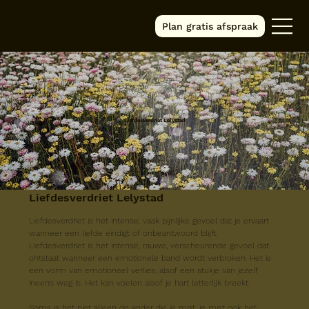
Plan gratis afspraak
Liefdesverdriet Lelystad
Liefdesverdriet Lelystad
Liefdesverdriet is het intense, vaak pijnlijke gevoel dat je ervaart 
wanneer een liefde eindigt of onbeantwoord blijft.
Liefdesverdriet is het intense, rauwe, verscheurende gevoel dat 
ontstaat wanneer een emotionele band wordt verbroken. Het is 
een vorm van emotioneel verlies, alsof een stukje van jezelf 
ineens weg is. Het kan voelen alsof je hart letterlijk breekt.
Soms is het niet alleen de ander die je mist, je mist ook het 