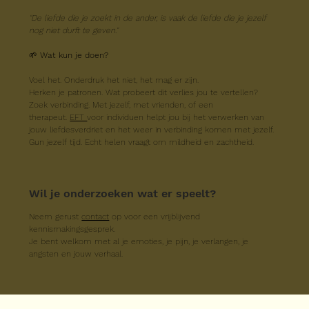
"De liefde die je zoekt in de ander, is vaak de liefde die je jezelf 
nog niet durft te geven."
🌱 
Wat kun je doen?
Voel het. Onderdruk het niet, het mag er zijn.
Herken je patronen. Wat probeert dit verlies jou te vertellen?
Zoek verbinding. Met jezelf, met vrienden, of een 
therapeut. 
EFT 
voor individuen helpt jou bij het verwerken van 
jouw liefdesverdriet en het weer in verbinding komen met jezelf. 
Gun jezelf tijd. Echt helen vraagt om mildheid en zachtheid.
Wil je onderzoeken wat er speelt?
Neem gerust 
contact
 op voor een vrijblijvend 
kennismakingsgesprek.
Je bent welkom met al je emoties, je pijn, je verlangen, je 
angsten en jouw verhaal.