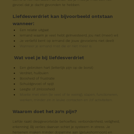
gevoel dat je dacht gevonden te hebben.
Liefdesverdriet kan bijvoorbeeld ontstaan 
wanneer:
Een relatie uitgaat
Iemand waarin je veel hebt geïnvesteerd, jou niet (meer) wil
Je verliefd bent op iemand die jouw gevoelens niet deelt
Wanneer je iemand mist die er niet meer is.
Wat voel je bij liefdesverdriet
Een gebroken hart (letterlijk pijn op de borst)
Verdriet, huilbuien
Boosheid of frustratie
Schuldgevoel of spijt
Leegte of zinloosheid
Moeite met eten (te veel of te weinig), slapen, functioneren, 
werken, minder zin in leuke contacten en /of activiteiten.
Waarom doet het zo’n pijn?
Liefde raakt diepgewortelde behoeftes: verbondenheid, veiligheid, 
erkenning. Bij verlies daarvan schiet je systeem in stress. Je 
hersenen maken minder dopamine aan (gelukshormoon) en 