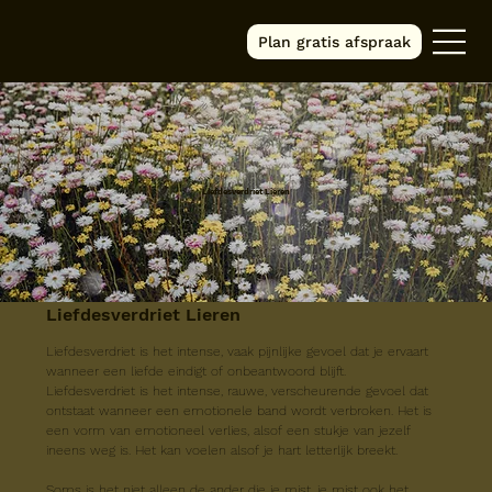
Plan gratis afspraak
Liefdesverdriet Lieren
Liefdesverdriet Lieren
Liefdesverdriet is het intense, vaak pijnlijke gevoel dat je ervaart 
wanneer een liefde eindigt of onbeantwoord blijft.
Liefdesverdriet is het intense, rauwe, verscheurende gevoel dat 
ontstaat wanneer een emotionele band wordt verbroken. Het is 
een vorm van emotioneel verlies, alsof een stukje van jezelf 
ineens weg is. Het kan voelen alsof je hart letterlijk breekt.
Soms is het niet alleen de ander die je mist, je mist ook het 