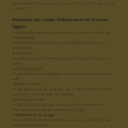
meer cortisol (stresshormoon). Dus ja, het is écht niet "gewoon in 
je hoofd”.
Patronen die onder liefdesverdriet kunnen 
liggen:
Liefdesverdriet raakt vaak oude wonden of patronen. Denk aan:
Verlatingsangst:
Het intense gevoel dat je alleen wordt gelaten en niet goed 
genoeg bent.
Bindingsangst:
Je verlangt naar liefde, maar zodra het dichtbij komt, raak je in 
paniek.
 Bevestiging zoeken:
Je laat je eigenwaarde afhangen van of iemand jou ziet, kiest of 
blijft.
Redder-syndroom:
Je valt op mensen die "gebroken" zijn, in de hoop dat jij ze kunt 
repareren — maar je raakt zelf uitgeput.
Herhaling van kindpijn:
De pijn van nu lijkt op oude pijn van afwijzing, emotionele 
afwezigheid of gebrek aan veiligheid in je jeugd.
Liefdesverdriet als spiegel
Wat als liefdesverdriet niet alleen iets is wat je overkomt, maar 
ook iets wat je laat zien?