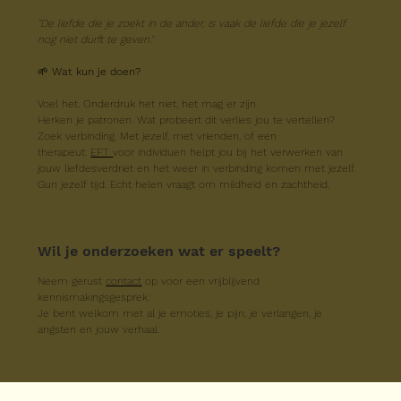
"De liefde die je zoekt in de ander, is vaak de liefde die je jezelf 
nog niet durft te geven."
🌱 
Wat kun je doen?
Voel het. Onderdruk het niet, het mag er zijn.
Herken je patronen. Wat probeert dit verlies jou te vertellen?
Zoek verbinding. Met jezelf, met vrienden, of een 
therapeut. 
EFT 
voor individuen helpt jou bij het verwerken van 
jouw liefdesverdriet en het weer in verbinding komen met jezelf. 
Gun jezelf tijd. Echt helen vraagt om mildheid en zachtheid.
Wil je onderzoeken wat er speelt?
Neem gerust 
contact
 op voor een vrijblijvend 
kennismakingsgesprek.
Je bent welkom met al je emoties, je pijn, je verlangen, je 
angsten en jouw verhaal.