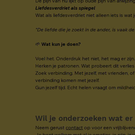
De pijn van nu lijkt op oude pijn van afwijzin
Liefdesverdriet als spiegel
Wat als liefdesverdriet niet alleen iets is wat
"De liefde die je zoekt in de ander, is vaak de 
🌱 
Wat kun je doen?
Voel het. Onderdruk het niet, het mag er zijn
Herken je patronen. Wat probeert dit verlies 
Zoek verbinding. Met jezelf, met vrienden, of
verbinding komen met jezelf. 
Gun jezelf tijd. Echt helen vraagt om mildhei
Wil je onderzoeken wat er
Neem gerust 
contact
 op voor een vrijblijv
Je bent welkom met al je emoties, je pijn, je