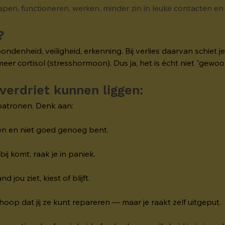
lapen, functioneren, werken, minder zin in leuke contacten en /
?
ndenheid, veiligheid, erkenning. Bij verlies daarvan schiet 
 cortisol (stresshormoon). Dus ja, het is écht niet "gewoon
verdriet kunnen liggen:
patronen. Denk aan:
ten en niet goed genoeg bent.
ij komt, raak je in paniek.
jou ziet, kiest of blijft.
hoop dat jij ze kunt repareren — maar je raakt zelf uitgeput.