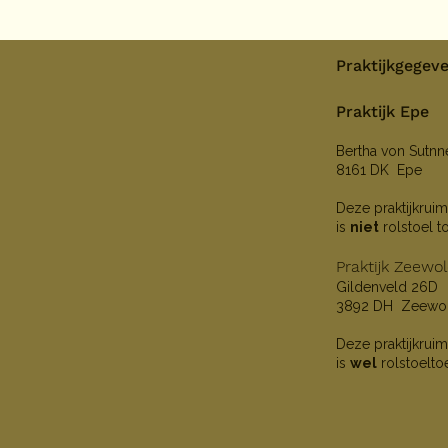
Praktijkgegev
Praktijk Epe
Bertha von Sutn
8161 DK Epe
Deze praktijkruim
is
niet
rolstoel t
Praktijk Zeewo
Gildenveld 26D
3892 DH Zeewo
Deze praktijkruim
is
wel
rolstoelto