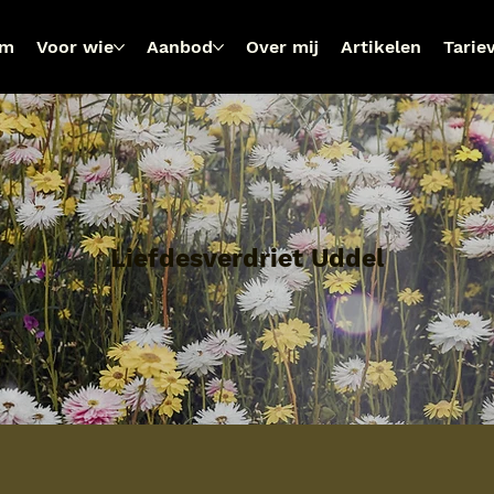
om
Voor wie
Aanbod
Over mij
Artikelen
Tarie
Liefdesverdriet Uddel