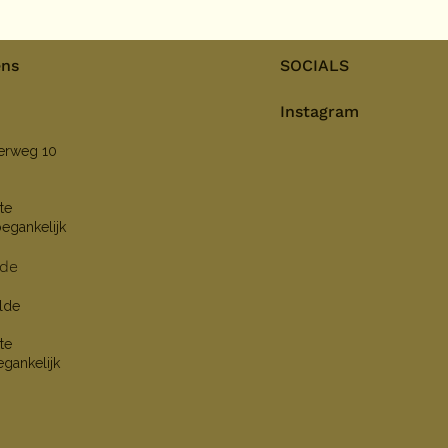
ens
SOCIALS
Instagram
nerweg 10
te
oegankelijk
lde
lde
te
egankelijk