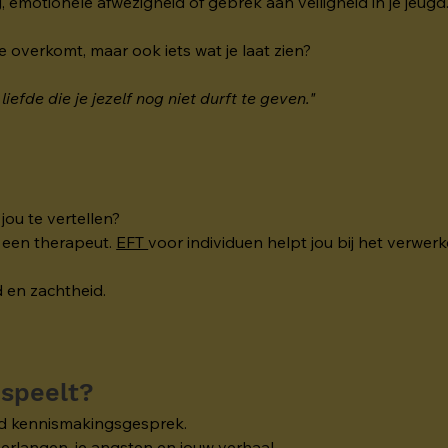
g, emotionele afwezigheid of gebrek aan veiligheid in je jeugd
 je overkomt, maar ook iets wat je laat zien?
liefde die je jezelf nog niet durft te geven."
.
jou te vertellen?
 een therapeut. 
EFT 
voor individuen helpt jou bij het verwerk
d en zachtheid.
 speelt?
end kennismakingsgesprek.
 verlangen, je angsten en jouw verhaal.